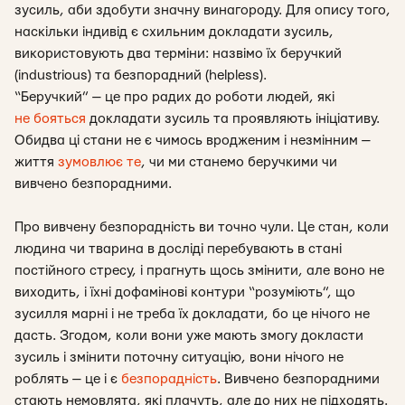
зусиль, аби здобути значну винагороду. Для опису того,
наскільки індивід є схильним докладати зусиль,
використовують два терміни: назвімо їх беручкий
(industrious) та безпорадний (helpless).
“Беручкий” — це про радих до роботи людей, які
не бояться
докладати зусиль та проявляють ініціативу.
Обидва ці стани не є чимось вродженим і незмінним —
життя
зумовлює те
, чи ми станемо беручкими чи
вивчено безпорадними.
Про вивчену безпорадність ви точно чули. Це стан, коли
людина чи тварина в досліді перебувають в стані
постійного стресу, і прагнуть щось змінити, але воно не
виходить, і їхні дофамінові контури “розуміють”, що
зусилля марні і не треба їх докладати, бо це нічого не
дасть. Згодом, коли вони уже мають змогу докласти
зусиль і змінити поточну ситуацію, вони нічого не
роблять — це і є
безпорадність
. Вивчено безпорадними
стають немовлята, які плачуть, але до них не підходять.