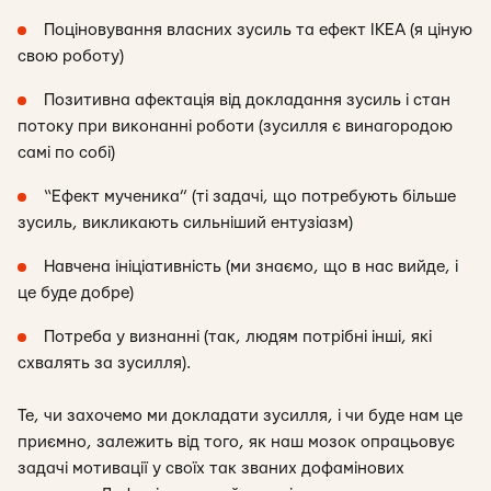
Поціновування власних зусиль та ефект ІКЕА (я ціную
свою роботу)
Позитивна афектація від докладання зусиль і стан
потоку при виконанні роботи (зусилля є винагородою
самі по собі)
“Ефект мученика” (ті задачі, що потребують більше
зусиль, викликають сильніший ентузіазм)
Навчена ініціативність (ми знаємо, що в нас вийде, і
це буде добре)
Потреба у визнанні (так, людям потрібні інші, які
схвалять за зусилля).
Те, чи захочемо ми докладати зусилля, і чи буде нам це
приємно, залежить від того, як наш мозок опрацьовує
задачі мотивації у своїх так званих дофамінових