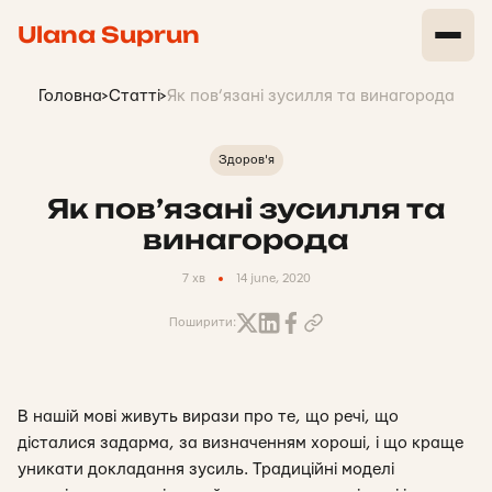
Ulana Suprun
Головна
>
Статті
>
Як пов’язані зусилля та винагорода
Здоров'я
Як пов’язані зусилля та
винагорода
7 хв
14 june, 2020
Поширити:
В нашій мові живуть вирази про те, що речі, що
дісталися задарма, за визначенням хороші, і що краще
уникати докладання зусиль. Традиційні моделі