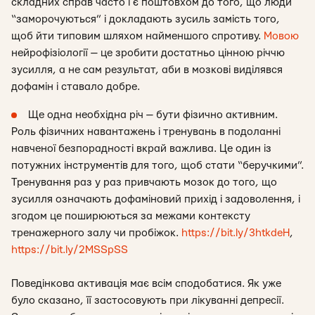
складних справ часто і є поштовхом до того, що люди
“заморочуються” і докладають зусиль замість того,
щоб йти типовим шляхом найменшого спротиву.
Мовою
нейрофізіології — це зробити достатньо цінною річчю
зусилля, а не сам результат, аби в мозкові виділявся
дофамін і ставало добре.
Ще одна необхідна річ — бути фізично активним.
Роль фізичних навантажень і тренувань в подоланні
навченої безпорадності вкрай важлива. Це один із
потужних інструментів для того, щоб стати “беручкими”.
Тренування раз у раз привчають мозок до того, що
зусилля означають дофаміновий прихід і задоволення, і
згодом це поширюються за межами контексту
тренажерного залу чи пробіжок.
https://bit.ly/3htkdeH
,
https://bit.ly/2MSSpSS
Поведінкова активація має всім сподобатися. Як уже
було сказано, її застосовують при лікуванні депресії.