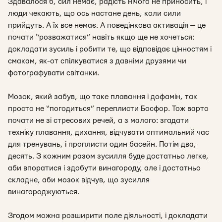
Здавалося б, сил немає, радість нічого не приносить, і
люди чекають, що ось настане день, коли сили
прийдуть. А їх все немає. А поведінкова активація — це
почати “розважатися” навіть якщо ще не хочеться:
докладати зусиль і робити те, що відповідає цінностям і
смакам, як-от спілкуватися з давніми друзями чи
фотографувати світанки.
Мозок, який забув, що таке плавання і дофамін, так
просто не “погодиться” переплисти Босфор. Тож варто
почати не зі стресових речей, а з малого: згадати
техніку плавання, дихання, відчувати оптимальний час
для тренувань, і проплисти один басейн. Потім два,
десять. З кожним разом зусилля буде достатньо легке,
аби впоратися і здобути винагороду, але і достатньо
складне, аби мозок відчув, що зусилля
винагороджуються.
Згодом можна розширити поле діяльності, і докладати