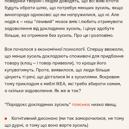
поведінки тварин і людей доводять, що всі живі істоти
будуть обрати шлях, що потребує менших зусиль, якщо
винагорода однакова: що ми напружилися, що ні. Але
надія є — наш “лінивий” мозок вміє і любить отримувати
задоволення від докладених зусиль, і цінує здобуте
більше, за отримане без зусиль. Про це і розповімо.
Все почалося з економічної психології. Спершу вважали,
що менше зусиль докладають споживачі для придбання
товару (клац — і товар привезли), то краще його
купуватимуть. Проте, виявилося, що люди більше
цінують ті речі, що дісталися їм з зусиллями. Яскравим
тому прикладом є меблі ІКЕА, які треба збирати самим,
а скільки задоволення. Як же ж так?
“Парадокс докладених зусиль”
пояснює
низка явищ.
Когнітивний дисонанс (ми так заморочилися, не тому
що дурні, а тому що воно варте зусиль)