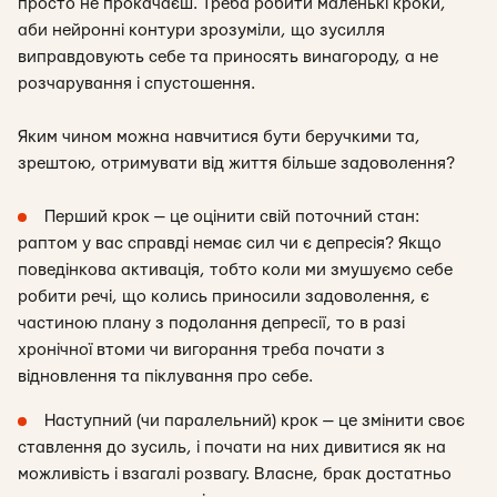
просто не прокачаєш. Треба робити маленькі кроки,
аби нейронні контури зрозуміли, що зусилля
виправдовують себе та приносять винагороду, а не
розчарування і спустошення.
Яким чином можна навчитися бути беручкими та,
зрештою, отримувати від життя більше задоволення?
Перший крок — це оцінити свій поточний стан:
раптом у вас справді немає сил чи є депресія? Якщо
поведінкова активація, тобто коли ми змушуємо себе
робити речі, що колись приносили задоволення, є
частиною плану з подолання депресії, то в разі
хронічної втоми чи вигорання треба почати з
відновлення та піклування про себе.
Наступний (чи паралельний) крок — це змінити своє
ставлення до зусиль, і почати на них дивитися як на
можливість і взагалі розвагу. Власне, брак достатньо