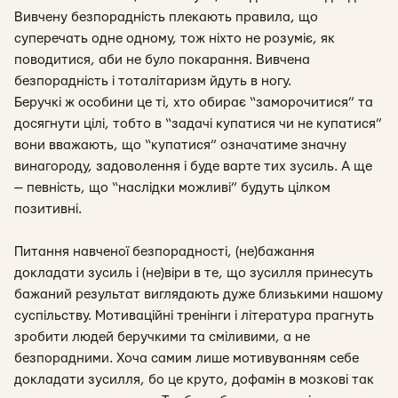
Вивчену безпорадність плекають правила, що
суперечать одне одному, тож ніхто не розуміє, як
поводитися, аби не було покарання. Вивчена
безпорадність і тоталітаризм йдуть в ногу.
Беручкі ж особини це ті, хто обирає “заморочитися” та
досягнути цілі, тобто в “задачі купатися чи не купатися”
вони вважають, що “купатися” означатиме значну
винагороду, задоволення і буде варте тих зусиль. А ще
— певність, що “наслідки можливі” будуть цілком
позитивні.
Питання навченої безпорадності, (не)бажання
докладати зусиль і (не)віри в те, що зусилля принесуть
бажаний результат виглядають дуже близькими нашому
суспільству. Мотиваційні тренінги і література прагнуть
зробити людей беручкими та сміливими, а не
безпорадними. Хоча самим лише мотивуванням себе
докладати зусилля, бо це круто, дофамін в мозкові так