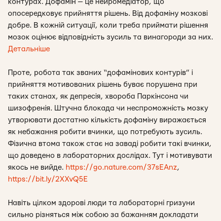
контурах. Дофамін — це нейромедіатор, що
опосередковує прийняття рішень. Від дофаміну мозкові
добре. В кожній ситуації, коли треба приймати рішення
мозок оцінює відповідність зусиль та винагороди за них.
Детальніше
Проте, робота так званих “дофамінових контурів” і
прийняття мотивованих рішень буває порушена при
таких станах, як депресія, хвороба Паркінсона чи
шизофренія. Штучна блокада чи неспроможність мозку
утворювати достатню кількість дофаміну виражається
як небажання робити вчинки, що потребують зусиль.
Фізична втома також стає на заваді робити такі вчинки,
що доведено в лабораторних дослідах. Тут і мотивувати
якось не вийде.
https://go.nature.com/37sEAnz
,
https://bit.ly/2XXvQ5E
Навіть цілком здорові люди та лабораторні гризуни
сильно різняться між собою за бажанням докладати