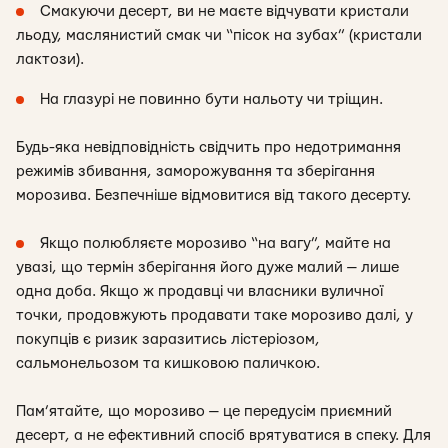
Смакуючи десерт, ви не маєте відчувати кристали
льоду, маслянистий смак чи “пісок на зубах” (кристали
лактози).
На глазурі не повинно бути нальоту чи тріщин.
Будь-яка невідповідність свідчить про недотримання
режимів збивання, заморожування та зберігання
морозива. Безпечніше відмовитися від такого десерту.
Якщо полюбляєте морозиво “на вагу”, майте на
увазі, що термін зберігання його дуже малий — лише
одна доба. Якщо ж продавці чи власники вуличної
точки, продовжують продавати таке морозиво далі, у
покупців є ризик заразитись лістеріозом,
сальмонельозом та кишковою паличкою.
Пам’ятайте, що морозиво — це передусім приємний
десерт, а не ефективний спосіб врятуватися в спеку. Для