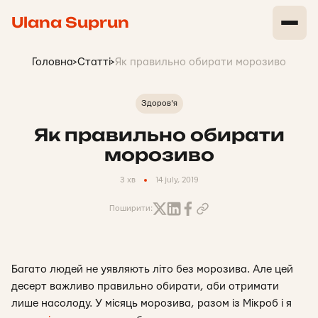
Ulana Suprun
Головна
>
Статті
>
Як правильно обирати морозиво
Здоров'я
Як правильно обирати
морозиво
3 хв
14 july, 2019
Поширити:
Багато людей не уявляють літо без морозива. Але цей
десерт важливо правильно обирати, аби отримати
лише насолоду. У місяць морозива, разом із Мікроб і я