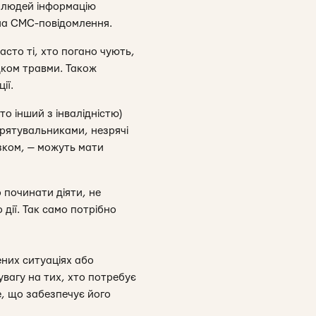
 людей інформацію
 на СМС-повідомлення.
асто ті, хто погано чують,
дком травми. Також
ії.
то інший з інвалідністю)
 рятувальниками, незрячі
ізком, — можуть мати
 починати діяти, не
дії. Так само потрібно
ених ситуаціях або
увагу на тих, хто потребує
е, що забезпечує його