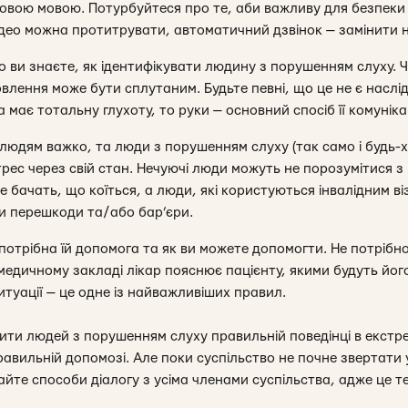
овою мовою. Потурбуйтеся про те, аби важливу для безпеки
Відео можна протитрувати, автоматичний дзвінок — замінити
 ви знаєте, як ідентифікувати людину з порушенням слуху. Ч
овлення може бути сплутаним. Будьте певні, що це не є наслі
має тотальну глухоту, то руки — основний спосіб її комунікац
м людям важко, та люди з порушенням слуху (так само і будь-х
ес через свій стан. Нечуючі люди можуть не порозумітися з
 бачать, що коїться, а люди, які користуються інвалідним в
и перешкоди та/або бар’єри.
потрібна їй допомога та як ви можете допомогти. Не потрібно
едичному закладі лікар пояснює пацієнту, якими будуть його 
ситуації — це одне із найважливіших правил.
ити людей з порушенням слуху правильній поведінці в екстр
авильній допомозі. Але поки суспільство не почне звертати 
айте способи діалогу з усіма членами суспільства, адже це т