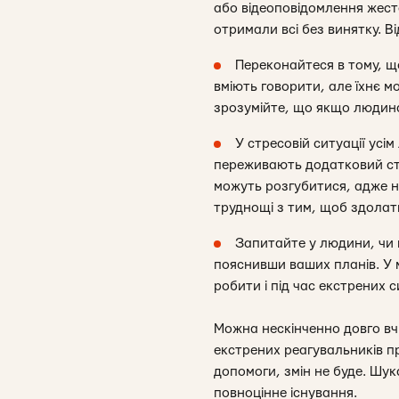
або відеоповідомлення жест
отримали всі без винятку. 
Переконайтеся в тому, що
вміють говорити, але їхнє м
зрозумійте, що якщо людина 
У стресовій ситуації усі
переживають додатковий стр
можуть розгубитися, адже не
труднощі з тим, щоб здолат
Запитайте у людини, чи 
пояснивши ваших планів. У м
робити і під час екстрених 
Можна нескінченно довго вч
екстрених реагувальників пр
допомоги, змін не буде. Шук
повноцінне існування.