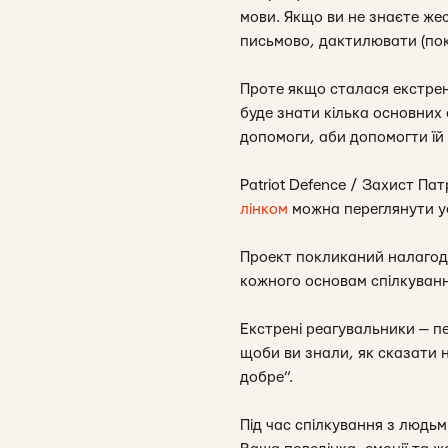
мови. Якщо ви не знаєте же
письмово, дактилювати (пок
Проте якщо сталася екстрена
буде знати кілька основних
допомоги, аби допомогти їй 
Patriot Defence / Захист Пат
лінком
можна переглянути ус
Проект покликаний налагоди
кожного основам спілкуван
Екстрені реагувальники — пе
щоби ви знали, як сказати 
добре”.
Під час спілкування з людь