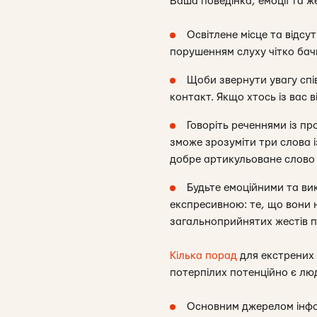
Ваша поведінка, емоції та 
Освітлене місце та відсу
порушенням слуху чітко бач
Щоби звернути увагу спі
контакт. Якщо хтось із вас 
Говоріть реченнями із п
зможе зрозуміти три слова 
добре артикульоване слово 
Будьте емоційними та ви
експресивною: те, що вони 
загальноприйнятих жестів п
Кілька порад
для екстрених 
потерпілих потенційно є лю
Основним джерелом інфор