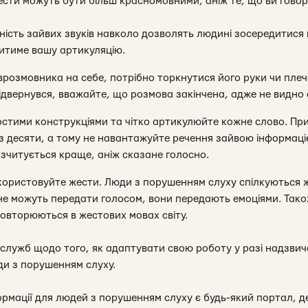
жести можуть бути більш красномовними, аніж те, що ви гово
тність зайвих звуків навколо дозволять людині зосередитися
итиме вашу артикуляцію.
врозмовника на себе, потрібно торкнутися його руки чи пле
відвернувся, вважайте, що розмова закінчена, адже не видно
ростими конструкціями та чітко артикулюйте кожне слово. П
із десяти, а тому не навантажуйте речення зайвою інформаці
зчитується краще, аніж сказане голосно.
користовуйте жести. Люди з порушенням слуху спілкуються 
не можуть передати голосом, вони передають емоціями. Тако
овторюються в жестових мовах світу.
служб щодо того, як адаптувати свою роботу у разі надзвич
ди з порушенням слуху.
мації для людей з порушенням слуху є будь-який портал, де