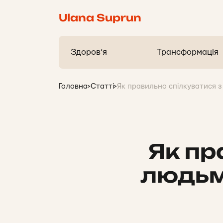
Ulana Suprun
Здоров’я
Трансформація
Головна
>
Статті
>
Як правильно спілкуватися 
Як пр
людьм