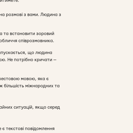
ритимете.
 на розмові з вами. Людина з
ча та встановити зоровий
 обличчя співрозмовника.
рипускається, що людина
єю. Не потрібно кричати —
жестовою мовою, яка є
ж більшість міжнародних та
айних ситуацій, якщо серед
 є текстові повідомлення