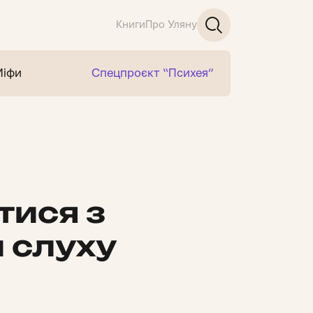
Книги
Про Уляну
Міфи
Спецпроєкт “Психея”
тися з
 слуху