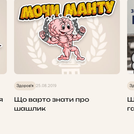
Здоров'я
25.08.2019
Зд
я
Що варто знати про
Щ
шашлик
г