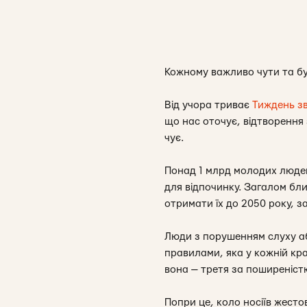
Кожному важливо чути та бу
Від учора триває
Тиждень з
що нас оточує, відтворення 
чує.
Понад 1 млрд молодих людей 
для відпочинку. Загалом бл
отримати їх до 2050 року, з
Люди з порушенням слуху а
правилами, яка у кожній краї
вона — третя за поширеністю
Попри це, коло носіїв жесто