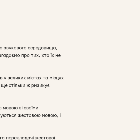
 до звукового середовища,
згадаємо про тих, хто їх не
 у великих містах та місцях
 ще стільки ж ризикує
 мовою зі своїми
ілкуються жестовою мовою, і
 та перекладачі жестової