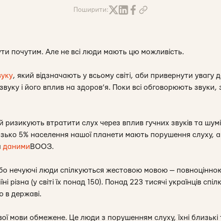
Поширити:
ти почутим. Але не всі люди мають цю можливість.
вуку
, який відзначають у всьому світі, аби привернути увагу
звуку і його вплив на здоров’я. Поки всі обговорюють звуки, 
ризикують втратити слух через вплив гучних звуків та шумів
изько 5% населення нашої планети мають порушення слуху, а
а
даними
ВООЗ.
бо нечуючі люди спілкуються жестовою мовою — повноцінною
ні різна (у світі їх понад 150). Понад 223 тисячі українців сп
 в державі.
вої мови обмежене. Це люди з порушенням слуху, їхні близькі