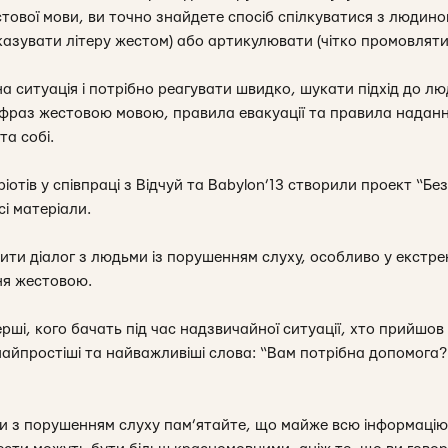
стової мови, ви точно знайдете спосіб спілкуватися з людин
азувати літеру жестом) або артикулювати (чітко промовляти
 ситуація і потрібно реагувати швидко, шукати підхід до лю
 фраз жестовою мовою, правила евакуації та правила наданн
та собі.
ріотів у співпраці з Відчуй та Babylon’13 створили проект “Б
і матеріали.
ти діалог з людьми із порушенням слуху, особливо у екстрен
ня жестовою.
рші, кого бачать під час надзвичайної ситуації, хто прийшов
найпростіші та найважливіші слова: “Вам потрібна допомога?
ми з порушенням слуху пам’ятайте, що майже всю інформацію