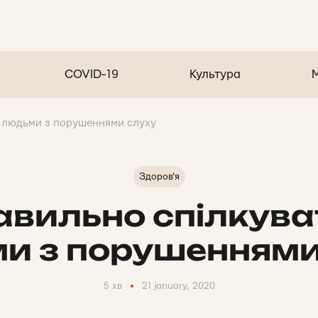
COVID-19
Культура
з людьми з порушеннями слуху
Здоров'я
авильно спілкува
и з порушеннями
5 хв
21 january, 2020