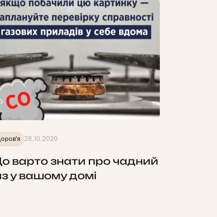
оров'я
28.10.2020
о варто знати про чадний
аз у вашому домі