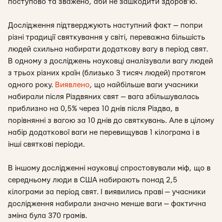
поступово та зважено, аби не зашкодити здоров’ю.
Дослідження підтверджують наступний факт — попри
різні традиції святкування у світі, переважна більшість
людей схильна набирати додаткову вагу в період свят.
В одному з досліджень науковці аналізували вагу людей
з трьох різних країн (близько 3 тисяч людей) протягом
одного року.
Виявлено
, що найбільше ваги учасники
набирали після Різдвяних свят — вага збільшувалась
приблизно на 0,5% через 10 днів після Різдва, в
порівнянні з вагою за 10 днів до святкувань. Але в цілому
набір додаткової ваги не перевищував 1 кілограма і в
інші святкові періоди.
В іншому дослідженні науковці спростовували міф, що в
середньому люди в США набирають понад 2,5
кілограми за період свят. І виявились праві — учасники
дослідження набирали значно менше ваги — фактична
зміна була 370 грамів.