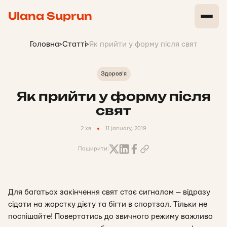
Ulana Suprun
Головна
>
Статті
>
Як прийти у форму після свят
Здоров'я
Як прийти у форму після
свят
2 хв
11 january, 2019
Поширити:
Для багатьох закінчення свят стає сигналом — відразу
сідати на жорстку дієту та бігти в спортзал. Тільки не
поспішайте! Повертатись до звичного режиму важливо