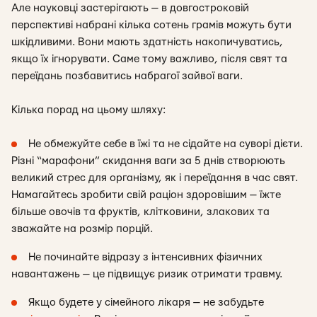
Але науковці застерігають — в довгостроковій
перспективі набрані кілька сотень грамів можуть бути
шкідливими. Вони мають здатність накопичуватись,
якщо їх ігнорувати. Саме тому важливо, після свят та
переїдань позбавитись набрагої зайвої ваги.
Кілька порад на цьому шляху:
Не обмежуйте себе в їжі та не сідайте на суворі дієти.
Різні “марафони” скидання ваги за 5 днів створюють
великий стрес для організму, як і переїдання в час свят.
Намагайтесь зробити свій раціон здоровішим — їжте
більше овочів та фруктів, клітковини, злакових та
зважайте на розмір порцій.
Не починайте відразу з інтенсивних фізичних
навантажень — це підвищує ризик отримати травму.
Якщо будете у сімейного лікаря — не забудьте