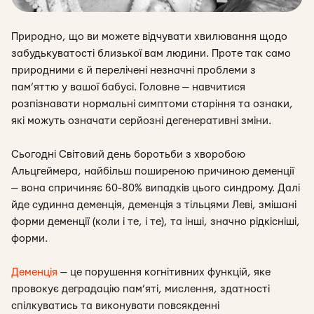
Природно, що ви можете відчувати хвилювання щодо
забудькуватості близької вам людини. Проте так само
природними є й перелічені незначні проблеми з
пам’яттю у вашої бабусі. Головне — навчитися
розпізнавати нормальні симптоми старіння та ознаки,
які можуть означати серйозні дегенеративні зміни.
Сьогодні Світовий день боротьби з хворобою
Альцгеймера, найбільш поширеною причиною деменції
— вона спричиняє 60-80% випадків цього синдрому. Далі
йде судинна деменція, деменція з тільцями Леві, змішані
форми деменції (коли і те, і те), та інші, значно рідкісніші,
форми.
Деменція
— це порушення когнітивних функцій, яке
провокує деградацію пам’яті, мислення, здатності
спілкуватись та виконувати повсякденні