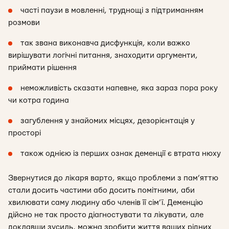
часті паузи в мовленні, труднощі з підтриманням
розмови
так звана виконавча дисфункція, коли важко
вирішувати логічні питання, знаходити аргументи,
приймати рішення
неможливість сказати напевне, яка зараз пора року
чи котра година
загублення у знайомих місцях, дезорієнтація у
просторі
також однією із перших ознак деменції є втрата нюху
Звернутися до лікаря варто, якщо проблеми з пам’яттю
стали досить частими або досить помітними, аби
хвилювати саму людину або членів її сім’ї. Деменцію
дійсно не так просто діагностувати та лікувати, але
доклавши зусиль, можна зробити життя ваших рідних