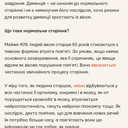
завдання. Деменція — не синонім до нормального
старіння і не є неминучим його наслідком, хоча ризики
для розвитку деменції зростають із віком.
Що таке нормальне старіння?
Майже 40% людей віком старше 65 років стикаються з
певною формою втрати пам’яті. За умови, якщо немає
основного захворювання, яке її спричиняє, це явище
відоме як вікове порушення пам’яті. Воно
вважається
частиною звичайного процесу старіння.
У міру того, як людина старшає,
зміни
відбуваються у
всіх частинах її організму, зокрема і в мозку, як-от
порушується кровообіг в мозку, втрачається
нейропластичність, гинуть нейрони гіпокампу тощо. Як
наслідок, дехто помічає, що для вивчення нових речей
їм потрібно більше часу, а пам’ятають вони цю
інформацію не так добре, як раніше.