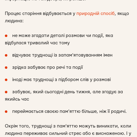
Процес старіння відбувається у
природній спосіб
, якщо
людина:
не може згадати деталі розмови чи події, яка
відбулася тривалий час тому
відчуває труднощі із запам’ятовуванням імен
зрідка забуває про речі та події
іноді має труднощі з підбором слів у розмові
забуває, який сьогодні день тижня, але згадує за
якийсь час
переймається своєю пам’яттю більше, ніж її родичі.
Окрім того, труднощі з пам’яттю можуть виникати, коли
людина переживає сильний стрес або є виснаженою. І у