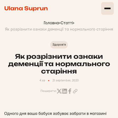
Ulana Suprun
Головна
>
Статті
>
Як розрізнити ознаки деменції та нормального старіння
Здоров'я
Як розрізнити ознаки
деменції та нормального
старіння
4 хв
21 september, 2020
Поширити:
Одного дня ваша бабуся забуває забрати в магазині