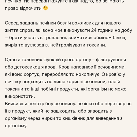
печінка. Не перевантажуйте її аж надто, бо всі мають
право відпочити
Серед завдань печінки безліч важливих для нашого
життя справ, які вона має виконувати 24 години на добу
— брати участь в травленні, займатися обміном білків,
жирів та вуглеводів, нейтралізувати токсини.
Одна з головних функцій цього органу – фільтрування
або детоксикація крові. Кров наповнює її речовинами,
які вона сортує, переробляє та накопичує. З кров’ю у
печінку надходять не лише корисні речовини, але й
токсини та інші побічні продукти, які організм не може
використати.
Виявивши непотрібну речовину, печінка або перетворює
її в продукт, який не зашкодить, або виводить з
організму через нирки та кишківник для виведення з
організму.