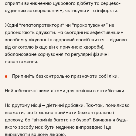
сприяти виникненню цукрового діабету та серцево-
судинним захворюванням, як інсульти та інфаркти.
Жодні ”гепатопротектори” чи “прокапування” не
допомагають одужати. На сьогодні найефективнішим
засобом у лікуванні є здоровий спосіб життя — відмова
від алкоголю (якщо він є причиною хвороби),
збалансоване харчування та регулярні фізичні
навантаження.
Припиніть безконтрольно призначати собі ліки.
Найнебезпечнішими ліками для печінки є антибіотики.
На другому місці — дієтичні добавки. Так-так, помилково
вважати, що їх можна приймати безконтрольно і
досхочу, бо “вітамінів багато не буває”. Вживання будь-
якого засобу має бути медично виправдано і це
вирішувати вашому лікарю.