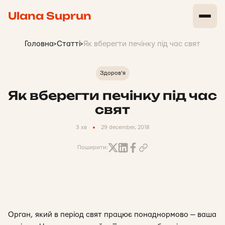
Ulana Suprun
Головна
>
Статті
>
Як вберегти печінку під час свят
Здоров'я
Як вберегти печінку під час
свят
3 хв
29 december, 2018
Поширити:
Орган, який в період свят працює понаднормово — ваша