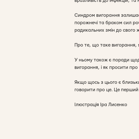
вразливість до інфекцій, та
Синдром вигорання залишає
порожнечі та браком сил ро
радикальних змін до свого 
Про те, що таке вигорання, 
У ньому також є поради щод
вигорання, і як просити про
Якщо щось з цього є близьки
говорити про це. Це перший
Ілюстрація Іра Лисенко