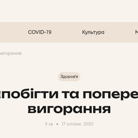
COVID-19
Культура
вигорання
Здоров'я
апобігти та попер
вигорання
3 хв
17 october, 2020