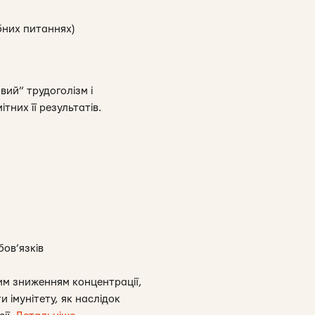
ібних питаннях)
ий” трудоголізм і
тних її результатів.
ов’язків
им зниженням концентрації,
імунітету, як наслідок