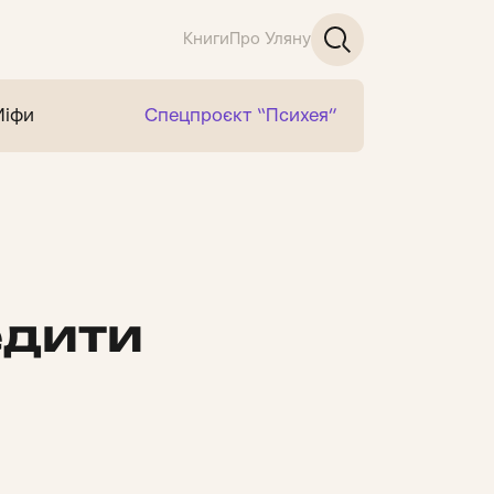
Книги
Про Уляну
Міфи
Спецпроєкт “Психея”
едити