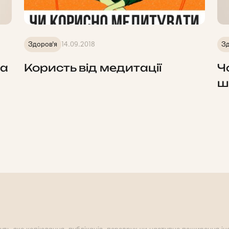
Здоров'я
14.09.2018
Зд
на
Користь від медитації
Ч
ш