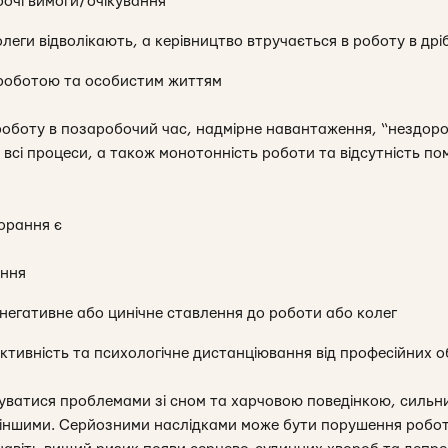
обочі вимоги/очікування
олеги відволікають, а керівництво втручається в роботу в др
 роботою та особистим життям
роботу в позаробочий час, надмірне навантаження, “нездоров
всі процеси, а також монотонність роботи та відсутність помі
орання є
ення
 негативне або цинічне ставлення до роботи або колег
тивність та психологічне дистанціювання від професійних об
уватися проблемами зі сном та харчовою поведінкою, сильн
 іншими. Серйозними наслідками може бути порушення роботи 