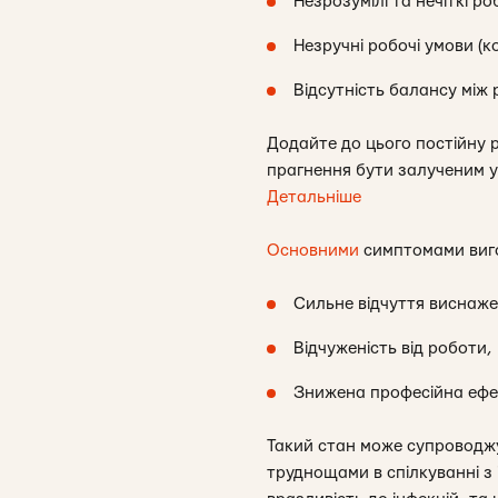
Незрозумілі та нечіткі р
Незручні робочі умови (к
Відсутність балансу між
Додайте до цього постійну 
прагнення бути залученим у 
Детальніше
Основними
симптомами виг
Сильне відчуття виснаж
Відчуженість від роботи,
Знижена професійна ефек
Такий стан може супроводж
труднощами в спілкуванні з