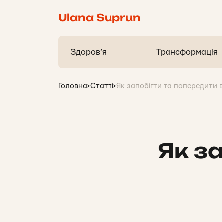
Ulana Suprun
Здоров’я
Трансформація
Головна
>
Статті
>
Як запобігти та попередити 
Як з