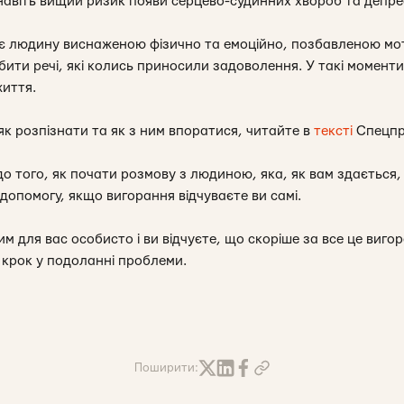
 навіть вищий ризик появи серцево-судинних хвороб та депрес
 людину виснаженою фізично та емоційно, позбавленою моти
бити речі, які колись приносили задоволення. У такі момент
життя.
як розпізнати та як з ним впоратися, читайте в
тексті
Спецпр
о того, як почати розмову з людиною, яка, як вам здається
 допомогу, якщо вигорання відчуваєте ви самі.
м для вас особисто і ви відчуєте, що скоріше за все це виг
 крок у подоланні проблеми.
Поширити: