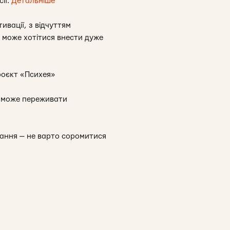
ії.
Детальніше
вації, з відчуттям
и може хотітися внести дуже
оєкт «Психея»
, може переживати
орання — не варто соромитися