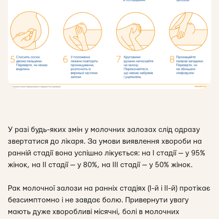
У разі будь-яких змін у молочних залозах слід одразу
звертатися до лікаря. За умови виявлення хвороби на
ранній стадії вона успішно лікується: на I стадії — у 95%
жінок, на II стадії — у 80%, на III стадії — у 50% жінок.
Рак молочної залози на ранніх стадіях (І-й і ІІ-й) протікає
безсимптомно і не завдає болю. Привернути увагу
мають дуже хворобливі місячні, болі в молочних