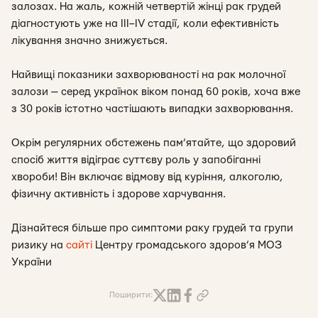
залозах. На жаль, кожній четвертій жінці рак грудей
діагностують уже на ІІІ–ІV стадії, коли ефективність
лікування значно знижується.
Найвищі показники захворюваності на рак молочної
залози — серед українок віком понад 60 років, хоча вже
з 30 років істотно частішають випадки захворювання.
Окрім регулярних обстежень пам’ятайте, що здоровий
спосіб життя відіграє суттєву роль у запобіганні
хвороби! Він включає відмову від куріння, алкоголю,
фізичну активність і здорове харчування.
Дізнайтеся більше про симптоми раку грудей та групи
ризику на
сайті
Центру громадського здоров’я МОЗ
України
Поширити: