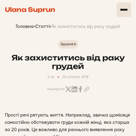
Ulana Suprun
Головна
>
Статті
>
Як захиститись від раку грудей
Здоров'я
Як захиститись від раку
грудей
3 хв
20 october, 2018
Поширити:
Прості речі рятують життя. Наприклад, звичка щомісяця
самостійно обстежувати груди кожній жінці, яка старша
за 20 років. Це важливо для раннього виявлення раку