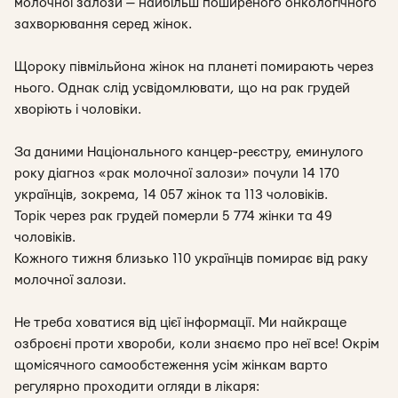
молочної залози — найбільш поширеного онкологічного
захворювання серед жінок.
Щороку півмільйона жінок на планеті помирають через
нього. Однак слід усвідомлювати, що на рак грудей
хворіють і чоловіки.
За даними Національного канцер-реєстру, еминулого
року діагноз «рак молочної залози» почули 14 170
українців, зокрема, 14 057 жінок та 113 чоловіків.
Торік через рак грудей померли 5 774 жінки та 49
чоловіків.
Кожного тижня близько 110 українців помирає від раку
молочної залози.
Не треба ховатися від цієї інформації. Ми найкраще
озброєні проти хвороби, коли знаємо про неї все! Окрім
щомісячного самообстеження усім жінкам варто
регулярно проходити огляди в лікаря: