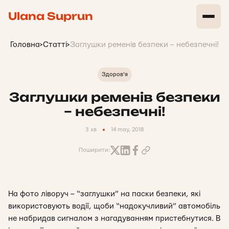
Ulana Suprun
Головна
>
Статті
>
Заглушки ременів безпеки – небезпечні!
Здоров'я
Заглушки ременів безпеки
– небезпечні!
3 хв
14 may, 2018
Поширити:
На фото ліворуч – “заглушки” на паски безпеки, які
використовують водії, щоби “надокучливий” автомобіль
не набридав сигналом з нагадуванням пристебнутися. В