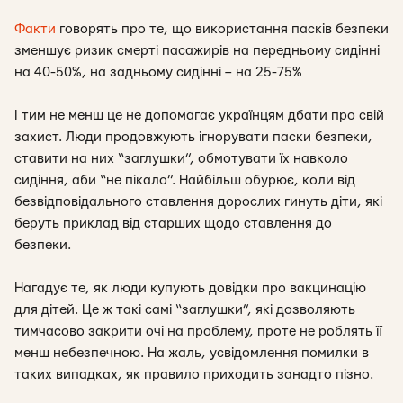
Факти
говорять про те, що використання пасків безпеки
зменшує ризик смерті пасажирів на передньому сидінні
на 40-50%, на задньому сидінні – на 25-75%
І тим не менш це не допомагає українцям дбати про свій
захист. Люди продовжують ігнорувати паски безпеки,
ставити на них “заглушки”, обмотувати їх навколо
сидіння, аби “не пікало”. Найбільш обурює, коли від
безвідповідального ставлення дорослих гинуть діти, які
беруть приклад від старших щодо ставлення до
безпеки.
Нагадує те, як люди купують довідки про вакцинацію
для дітей. Це ж такі самі “заглушки”, які дозволяють
тимчасово закрити очі на проблему, проте не роблять її
менш небезпечною. На жаль, усвідомлення помилки в
таких випадках, як правило приходить занадто пізно.