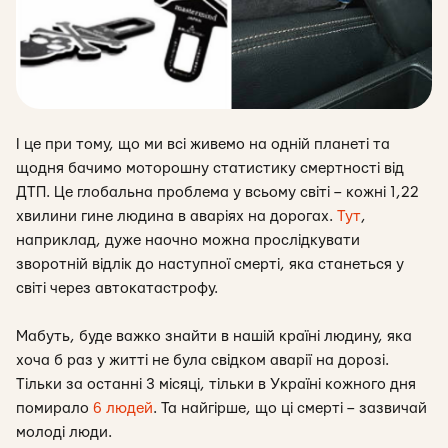
І це при тому, що ми всі живемо на одній планеті та
щодня бачимо моторошну статистику смертності від
ДТП. Це глобальна проблема у всьому світі – кожні 1,22
хвилини гине людина в аваріях на дорогах.
Тут
,
наприклад, дуже наочно можна прослідкувати
зворотній відлік до наступної смерті, яка станеться у
світі через автокатастрофу.
Мабуть, буде важко знайти в нашій країні людину, яка
хоча б раз у житті не була свідком аварії на дорозі.
Тільки за останні 3 місяці, тільки в Україні кожного дня
помирало
6 людей
. Та найгірше, що ці смерті – зазвичай
молоді люди.