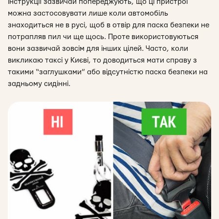
інструкції зазвичай попереджують, що ці пристрої
можна застосовувати лише коли автомобіль
знаходиться не в русі, щоб в отвір для паска безпеки не
потрапляв пил чи ще щось. Проте використовуються
вони зазвичай зовсім для інших цілей. Часто, коли
викликаю таксі у Києві, то доводиться мати справу з
такими “заглушками” або відсутністю паска безпеки на
задньому сидінні.