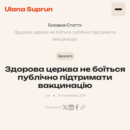
Ulana Suprun
Головна
>
Статті
>
Здорова церква не боїться публічно підтримати
вакцинацію
Здоров'я
Здорова церква не боїться
публічно підтримати
вакцинацію
1 хв
19 november, 2019
Поширити: