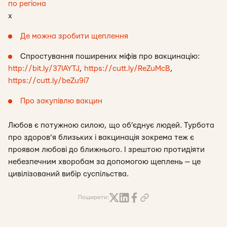
по регіона
х
Де можна зробити щеплення
Спростування поширених міфів про вакцинацію:
http://bit.ly/37lAYTJ
,
https://cutt.ly/ReZuMcB
,
https://cutt.ly/beZu9i7
Про закупівлю вакцин
Любов є потужною силою, що об’єднує людей. Турбота
про здоров’я близьких і вакцинація зокрема теж є
проявом любові до ближнього. І зрештою протидіяти
небезпечним хворобам за допомогою щеплень — це
цивілізований вибір суспільства.
Поширити: