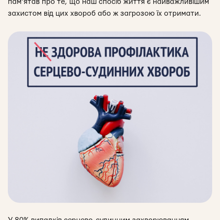
пам’ятав про те, що наш спосіб життя є найважливішим
захистом від цих хвороб або ж загрозою їх отримати.