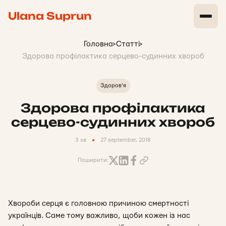
Ulana Suprun
Головна
>
Статті
>
Здорова профілактика серцево-судинних хвороб
Здоров'я
Здорова профілактика
серцево-судинних хвороб
3 хв
27 september, 2018
Поширити:
Хвороби серця є головною причиною смертності
українців. Саме тому важливо, щоби кожен із нас