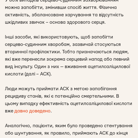
У 80% випадків серцево-судинним захворюванням
можна запобігти, змінивши спосіб життя. Фізична
активність, збалансоване харчування та відсутність
шкідливих звичок – основа здорового серця.
Інші засоби, які використовують, щоб запобігти
серцево-судинним хворобам, зазвичай стосуються
вторинної профілактики. Тобто призначаються людям,
які вже перенесли зокрема серцевий напад або певний
вид інсульту. Один з них — вживання ацетилсаліцилової
кислоти (далі – АСК).
Люди можуть приймати АСК з метою запобігання
рецидиву станів, які є потенційно смертельними. В
цьому випадку ефективність ацетилсаліцилової кислоти
вже
давно
доведено
.
Аналогічно, пацієнти, яким було проведено стентування
або шунтування, як правило, приймають АСК до кінця