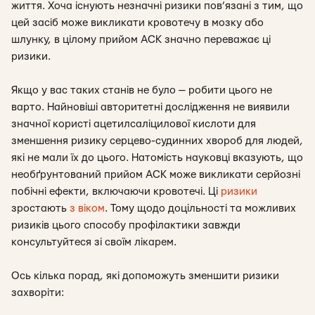
життя. Хоча існують незначні ризики пов’язані з тим, що
цей засіб може викликати кровотечу в мозку або
шлунку, в цілому прийом АСК значно переважає ці
ризики.
Якщо у вас таких станів не було — робити цього не
варто. Найновіші авторитетні дослідження не виявили
значної користі ацетилсаліцилової кислоти для
зменшення ризику серцево-судинних хвороб для людей,
які не мали їх до цього. Натомість науковці вказують, що
необґрунтований прийом АСК може викликати серйозні
побічні ефекти, включаючи кровотечі. Ці
ризики
зростають
з віком
. Тому щодо доцільності та можливих
ризиків цього способу профілактики завжди
консультуйтеся зі своїм лікарем.
Ось кілька порад, які допоможуть зменшити ризики
захворіти: