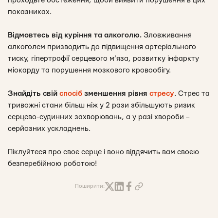
проходьте обстеження, щоби виявити порушення в цих
показниках.
Відмовтесь від куріння та алкоголю.
Зловживання
алкоголем призводить до підвищення артеріального
тиску, гіпертрофії серцевого м’яза, розвитку інфаркту
міокарду та порушення мозкового кровообігу.
Знайдіть свій
спосіб
зменшення рівня
стресу
. Стрес та
тривожні стани більш ніж у 2 рази збільшують ризик
серцево-судинних захворювань, а у разі хвороби –
серйозних ускладнень.
Піклуйтеся про своє серце і воно віддячить вам своєю
безперебійною роботою!
Поширити: