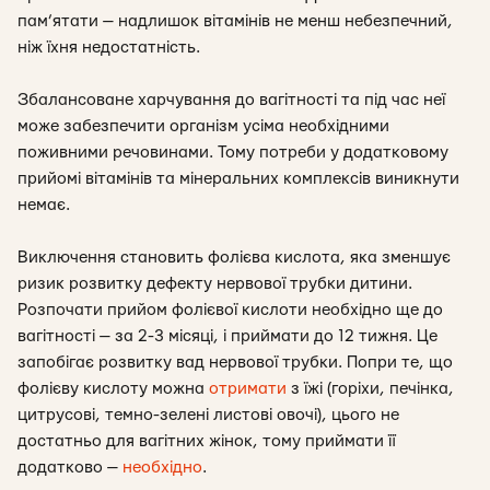
пам’ятати — надлишок вітамінів не менш небезпечний,
ніж їхня недостатність.
Збалансоване харчування до вагітності та під час неї
може забезпечити організм усіма необхідними
поживними речовинами. Тому потреби у додатковому
прийомі вітамінів та мінеральних комплексів виникнути
немає.
Виключення становить фолієва кислота, яка зменшує
ризик розвитку дефекту нервової трубки дитини.
Розпочати прийом фолієвої кислоти необхідно ще до
вагітності — за 2-3 місяці, і приймати до 12 тижня. Це
запобігає розвитку вад нервової трубки. Попри те, що
фолієву кислоту можна
отримати
з їжі (горіхи, печінка,
цитрусові, темно-зелені листові овочі), цього не
достатньо для вагітних жінок, тому приймати її
додатково —
необхідно
.