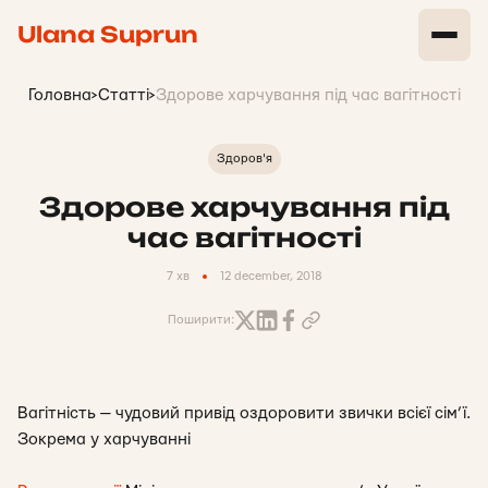
Ulana Suprun
Головна
>
Статті
>
Здорове харчування під час вагітності
Здоров'я
Здорове харчування під
час вагітності
7 хв
12 december, 2018
Поширити:
Вагітність — чудовий привід оздоровити звички всієї сім’ї.
Зокрема у харчуванні