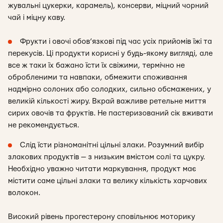
жувальні цукерки, карамель), консерви, міцний чорний
чай і міцну каву.
Фрукти і овочі обов’язкові під час усіх прийомів їжі та
перекусів. Ці продукти корисні у будь-якому вигляді, але
все ж таки їх бажано їсти їх свіжими, термічно не
обробленими та навпаки, обмежити споживання
надмірно солоних або солодких, сильно обсмажених, у
великій кількості жиру. Вкрай важливе ретельне миття
сирих овочів та фруктів. Не пастеризований сік вживати
не рекомендується.
Слід їсти різноманітні цільні злаки. Розумний вибір
злакових продуктів — з низьким вмістом солі та цукру.
Необхідно уважно читати маркування, продукт має
містити саме цільні злаки та велику кількість харчових
волокон.
Високий рівень прогестерону сповільнює моторику