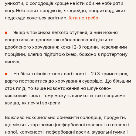
уникати, а солодощів краще не їсти аби не набирати
вагу. Неїстівних продуктів, як крейда, наприклад, яких
подекуди хочеться вагітним,
їсти не треба
.
Якщо є токсикоз легкого ступеня, з ним можна
впоратися за допомогою збалансованої дієти та
дробленого харчування: кожні 2-3 години, невеликими
порціями, злегка підігрітою їжею, бажано в протертому
вигляді.
На більш пізніх етапах вагітності — 2 і 3 триместрах,
варто поставитися до харчування суворіше. Що більшим
стає плід, то вище навантаження на шлунково-
кишковий тракт. Тому можуть виникати такі неприємні
явища, як печія і закрепи.
Важливо максимально обмежити солодощі, продукти,
що містять тартразин (пофарбовані газовані та солодкі
напої, копченості, пофарбовані креми, жувальні гумки і