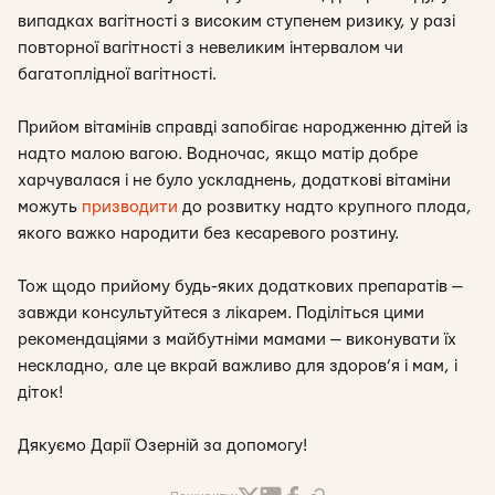
випадках вагітності з високим ступенем ризику, у разі
повторної вагітності з невеликим інтервалом чи
багатоплідної вагітності.
Прийом вітамінів справді запобігає народженню дітей із
надто малою вагою. Водночас, якщо матір добре
харчувалася і не було ускладнень, додаткові вітаміни
можуть
призводити
до розвитку надто крупного плода,
якого важко народити без кесаревого розтину.
Тож щодо прийому будь-яких додаткових препаратів —
завжди консультуйтеся з лікарем. Поділіться цими
рекомендаціями з майбутніми мамами — виконувати їх
нескладно, але це вкрай важливо для здоров’я і мам, і
діток!
Дякуємо Дарії Озерній за допомогу!