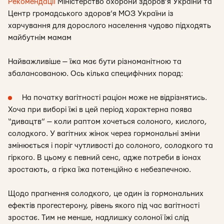
Рекомендації
Міністерство охорони здоров’я України та
Центр громадського здоров’я МОЗ України із
харчування для дорослого населення чудово підходять
майбутнім мамам
Найважливіше — їжа має бути різноманітною та
збалансованою. Ось кілька специфічних порад:
На початку вагітності раціон може не відрізнятись.
Хоча при виборі їжі в цей період характерна поява
“дивацтв” — коли раптом хочеться солоного, кислого,
солодкого. У вагітних жінок через гормональні зміни
змінюється і поріг чутливості до солоного, солодкого та
гіркого. В цьому є певний сенс, адже потреби в іонах
зростають, а гірка їжа потенційно є небезпечною.
Щодо прагнення солодкого, це один із гормональних
ефектів прогестерону, рівень якого під час вагітності
зростає. Тим не менше, надлишку солоної їжі слід