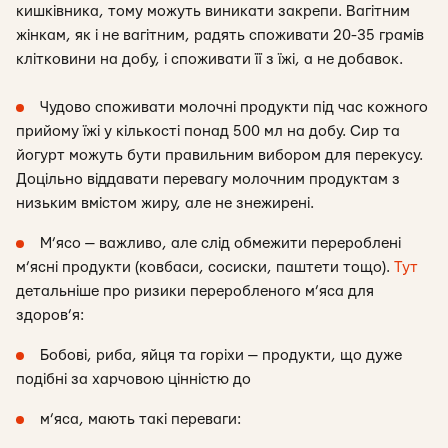
кишківника, тому можуть виникати закрепи. Вагітним
жінкам, як і не вагітним, радять споживати 20-35 грамів
клітковини на добу, і споживати її з їжі, а не добавок.
Чудово споживати молочні продукти під час кожного
прийому їжі у кількості понад 500 мл на добу. Сир та
йогурт можуть бути правильним вибором для перекусу.
Доцільно віддавати перевагу молочним продуктам з
низьким вмістом жиру, але не знежирені.
М’ясо — важливо, але слід обмежити перероблені
м’ясні продукти (ковбаси, сосиски, паштети тощо).
Тут
детальніше про ризики переробленого м’яса для
здоров’я:
Бобові, риба, яйця та горіхи — продукти, що дуже
подібні за харчовою цінністю до
м’яса, мають такі переваги: