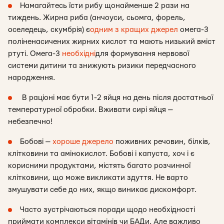
Намагайтесь їсти рибу щонайменше 2 рази на
тиждень. Жирна риба (анчоуси, сьомга, форель,
оселедець, скумбрія) є
одним з кращих джерел
омега-3
поліненасичених жирних кислот та мають низький вміст
ртуті. Омега-3
необхідні
для формування нервової
системи дитини та знижують ризики передчасного
народження.
В раціоні має бути 1-2 яйця на день після достатньої
температурної обробки. Вживати сирі яйця —
небезпечно!
Бобові —
хороше джерело
поживних речовин, білків,
клітковини та амінокислот. Бобові і капуста, хоч і є
корисними продуктами, містять багато розчинної
клітковини, що може викликати здуття. Не варто
змушувати себе до них, якщо виникає дискомфорт.
Часто зустрічаються поради щодо необхідності
приймати комплекси вітамінів чи БАДи. Але важливо