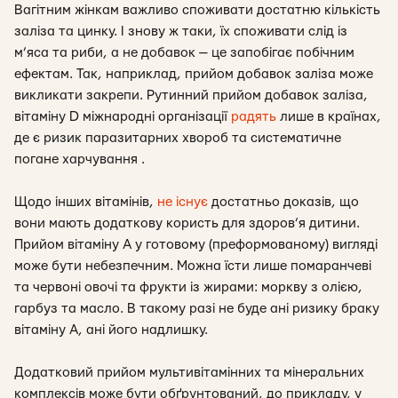
Вагітним жінкам важливо споживати достатню кількість
заліза та цинку. І знову ж таки, їх споживати слід із
м’яса та риби, а не добавок — це запобігає побічним
ефектам. Так, наприклад, прийом добавок заліза може
викликати закрепи. Рутинний прийом добавок заліза,
вітаміну D міжнародні організації
радять
лише в країнах,
де є ризик паразитарних хвороб та систематичне
погане харчування .
Щодо інших вітамінів,
не існує
достатньо доказів, що
вони мають додаткову користь для здоров’я дитини.
Прийом вітаміну А у готовому (преформованому) вигляді
може бути небезпечним. Можна їсти лише помаранчеві
та червоні овочі та фрукти із жирами: моркву з олією,
гарбуз та масло. В такому разі не буде ані ризику браку
вітаміну А, ані його надлишку.
Додатковий прийом мультивітамінних та мінеральних
комплексів може бути обґрунтований, до прикладу, у