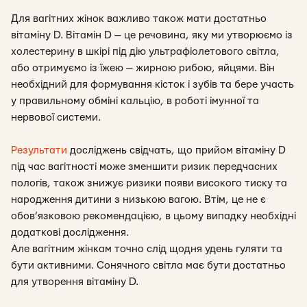
Для вагітних жінок важливо також мати достатньо
вітаміну D. Вітамін D — це речовина, яку ми утворюємо із
холестерину в шкірі під дію ультрафіолетового світла,
або отримуємо із їжею — жирною рибою, яйцями. Він
необхідний для формування кісток і зубів та бере участь
у правильному обміні кальцію, в роботі імунної та
нервової системи.
Результати
досліджень свідчать, що прийом вітаміну D
під час вагітності може зменшити ризик передчасних
пологів, також знижує ризики появи високого тиску та
народження дитини з низькою вагою. Втім, це не є
обов’язковою рекомендацією, в цьому випадку необхідні
додаткові дослідження.
Але вагітним жінкам точно слід щодня удень гуляти та
бути активними. Сонячного світла має бути достатньо
для утворення вітаміну D.