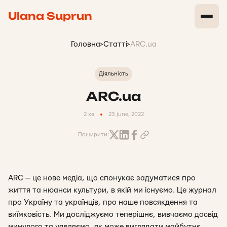
Ulana Suprun
Головна
>
Статті
>
ARC.ua
Діяльність
ARC.ua
2 хв
23 june, 2022
Поширити:
ARC — це нове медіа, що спонукає задуматися про
життя та нюанси культури, в якій ми існуємо. Це журнал
про Україну та українців, про наше повсякдення та
виїмковість. Ми досліджуємо теперішнє, вивчаємо досвід
минулого та уявляємо, як може виглядати майбутнє.