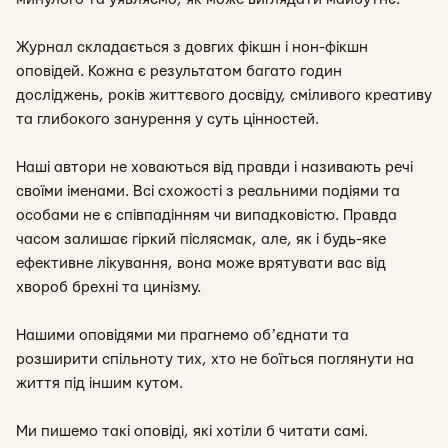
Журнал складається з довгих фікшн і нон-фікшн
оповідей. Кожна є результатом багато годин
досліджень, років життєвого досвіду, сміливого креативу
та глибокого занурення у суть цінностей.
Наші автори не ховаються від правди і називають речі
своїми іменами. Всі схожості з реальними подіями та
особами не є співпадінням чи випадковістю. Правда
часом залишає гіркий післясмак, але, як і будь-яке
ефективне лікування, вона може врятувати вас від
хвороб брехні та цинізму.
Нашими оповідями ми прагнемо обʼєднати та
розширити спільноту тих, хто не боїться поглянути на
життя під іншим кутом.
Ми пишемо такі оповіді, які хотіли б читати самі.