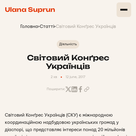
Ulana Suprun
Головна
>
Статті
>
Світовий Конґрес Українців
Діяльність
Світовий Конґрес
Українців
2 хв
12 june, 2017
Поширити:
Світовий Конґрес Українців (СКУ) є міжнародною
координаційною надбудовою українських громад у
діаспорі, що представляє інтереси понад 20 мільйонів