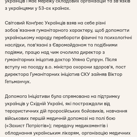
українців і має мережу складових організацій та зв’язків
з українцями у 53-ох країнах.
Світовий Конґрес Українців взяв на себе різні
зобов`язання гуманітарного характеру, щоб допомогти
українському народу перебороти фізичні та психологічні
наслідки, пов’язані з Євромайданом та подібними
подіями, працю над чим очолила директор з
гуманітарних ініцатив доктор Уляна Супрун. Після
вступу на посаду в.о. міністра охорони здоров’я, пост
директора Гуманітарних ініціатив СКУ зайняв Віктор
Гетьманчук.
Допомога Ініціативи була спрямована на підтримку
українців у Східній Україні, які постраждали від
терористичних дій проросійських бойовиків, навчання
військових першій медичній допомозі на полі бою
(«Захист Патріотів»); передачу медикаментів і
обладнання українським лікарям, організацію медичних