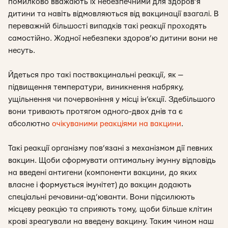
помилково вважають їх небезпечними для здоров’я
дитини та навіть відмовляються від вакцинації взагалі. В
переважній більшості випадків такі реакції проходять
самостійно. Жодної небезпеки здоров’ю дитини вони не
несуть.
Йдеться про такі поствакцинальні реакції, як —
підвищення температури, виникнення набряку,
ущільнення чи почервоніння у місці ін’єкції. Здебільшого
вони тривають протягом одного-двох днів та є
абсолютно
очікуваними реакціями на вакцини
.
Такі реакції організму пов’язані з механізмом дії певних
вакцин. Щоби сформувати оптимальну імунну відповідь
на введені антигени (компоненти вакцини, до яких
власне і формується імунітет) до вакцин додають
спеціальні речовини-ад’юванти. Вони підсилюють
місцеву реакцію та сприяють тому, щоби більше клітин
крові зреагували на введену вакцину. Таким чином наш