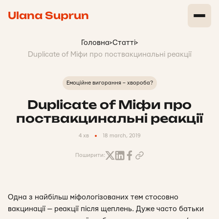
Ulana Suprun
Головна
>
Статті
>
Duplicate of Міфи про поствакцинальні реакції
Емоційне вигорання – хвороба?
Duplicate of Міфи про
поствакцинальні реакції
4 хв
18 march, 2019
Поширити:
Одна з найбільш міфологізованих тем стосовно
вакцинації — реакції після щеплень. Дуже часто батьки