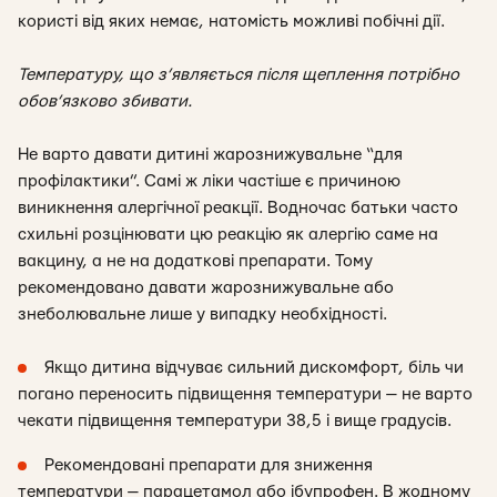
користі від яких немає, натомість можливі побічні дії.
Температуру, що з’являється після щеплення потрібно
обов’язково збивати.
Не варто давати дитині жарознижувальне “для
профілактики”. Самі ж ліки частіше є причиною
виникнення алергічної реакції. Водночас батьки часто
схильні розцінювати цю реакцію як алергію саме на
вакцину, а не на додаткові препарати. Тому
рекомендовано давати жарознижувальне або
знеболювальне лише у випадку необхідності.
Якщо дитина відчуває сильний дискомфорт, біль чи
погано переносить підвищення температури — не варто
чекати підвищення температури 38,5 і вище градусів.
Рекомендовані препарати для зниження
температури — парацетамол або ібупрофен. В жодному