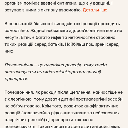
організм помічає введені антигени, що є у вакцині, і
вступає з ними в активну взаємодію.
Детальніше
В переважній більшості випадків такі реакції проходять
самостійно. Жодної небезпеки здоров’ю дитини вони не
несуть. Втім, є багато міфів та неточностей стосовно
таких реакцій серед батьків. Найбільш поширені серед
них:
Почервоніння — це алергічна реакція, тому треба
застосовувати антигістамінні (протиалергічні)
препарати.
Почервоніння, як реакція після щеплення, найчастіше не
є алергічною, тому давати дитині протиалергічні засоби
не обґрунтовано. Крім того, розвиток анафілактичних
реакцій (надзвичайно рідкісних тяжких та небезпечних
алергічних реакцій) ці препарати також не
попереджують. Таким чином ви даєте дитині зайві ліки,