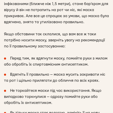
інфікованими (ближче ніж 1,5 метри), стане бар’єром для
вірусу й він не потрапить на рот чи ніс, які маска
прикриває. Але все це спрацює за умови, що маска була
вдягнена, знята та утилізовано правильно.
Якщо обставини так склалися, що вам все ж таки
потрібно носити маску, зверніть увагу на рекомендації
по її правильному застосуванню:
Перед тим, як вдягнути маску, помийте руки з милом
або обробіть їх спиртовмісним антисептиком.
Вдягніть її правильно — маска мусить закривати ніс
та рот і щільно прилягати до обличчя по всіх краях.
Не торкайтеся маски під час використання. Якщо
випадково торкнулися — одразу помийте руки або
обробіть їх антисептиком.
Як тільки маска стає вологою, замініть її на нову.