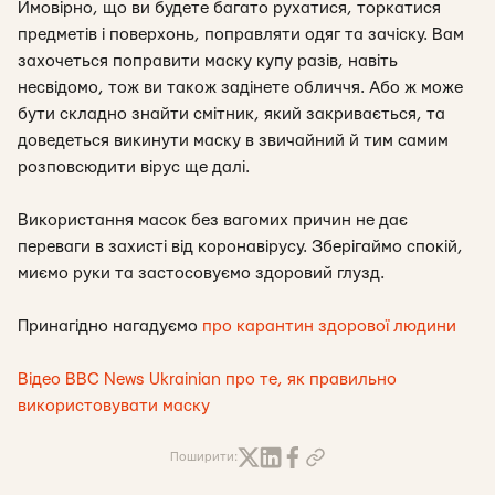
Ймовірно, що ви будете багато рухатися, торкатися
предметів і поверхонь, поправляти одяг та зачіску. Вам
захочеться поправити маску купу разів, навіть
несвідомо, тож ви також задінете обличчя. Або ж може
бути складно знайти смітник, який закривається, та
доведеться викинути маску в звичайний й тим самим
розповсюдити вірус ще далі.
Використання масок без вагомих причин не дає
переваги в захисті від коронавірусу. Зберігаймо спокій,
миємо руки та застосовуємо здоровий глузд.
Принагідно нагадуємо
про карантин здорової людини
Відео BBC News Ukrainian про те, як правильно
використовувати маску
Поширити: