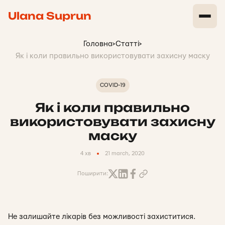
Ulana Suprun
Головна
>
Статті
>
Як і коли правильно використовувати захисну маску
COVID-19
Як і коли правильно
використовувати захисну
маску
4 хв
21 march, 2020
Поширити:
Не залишайте лікарів без можливості захиститися.