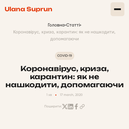
Ulana Suprun
Головна
>
Статті
>
Коронавірус, криза, карантин: як не нашкодити,
допомагаючи
COVID-19
Коронавірус, криза,
карантин: як не
нашкодити, допомагаючи
1 хв
17 march, 2020
Поширити: