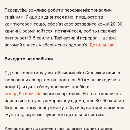
Передусім, важливо робити перерви між тривалим
сидінням. Якщо ви дивитеся кіно, працюєте за
комп’ютером тощо, обов’язково вставайте кожні 20-30
хвилин, розминайтеся, потягуйтеся, робіть невеликі
активності 3-5 хвилин. Такі активні перерви — це вже
вагомий внесок у збереження здоров’я.
Детальніше
Виходьте на пробіжки
Під час карантину у китайському місті Ханчжоу один з
ізольованих спортсменів подолав 50 км не виходячи з
дому. Для цього йому довелося пробігти
понад 6 тисяч кіл
своєю квартирою. Ніхто не закликає
вдаватися до ультрамарафону вдома, але 30-60 хвилин
бігу на свіжому повітрі можуть бути дуже корисними для
імунітету, серцево-судинної і дихальної систем.
Але важливо дотримуватися елементарних правил