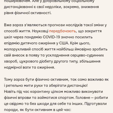
поширювачем. Але у добровільному соціальному
дистанціюванні є свої недоліки, зокрема, зниження
рівня фізичної активності.
Вже зараз з’являються прогнози наслідків такої зміни у
способі життя. Науковці
передбачають
, що закриття
шкіл через пандемію COVID-19 значно посилить
епідемію дитячого ожиріння у США. Крім цього,
малорухливий спосіб життя найбільш ймовірно зробить
свій внесок в появу та ускладнення серцево-судинних
хвороб, цукрового діабету другого типу, збільшення
надмірної ваги та ожиріння.
Тому зараз бути фізично активним, так само важливо як
і ретельно мити руки та зберігати дистанцію!
Навіть під час карантину цілком можливо виконувати
фізичні вправи та займатися спортом. Головне — робити
це свідомо та без шкоди для себе та інших. Підготували
поради, як бути активним в цей час: