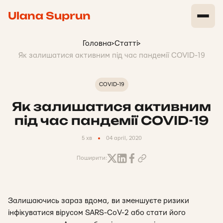
Ulana Suprun
Головна
>
Статті
>
Як залишатися активним під час пандемії COVID-19
COVID-19
Як залишатися активним
під час пандемії COVID-19
5 хв
04 april, 2020
Поширити:
Залишаючись зараз вдома, ви зменшуєте ризики
інфікуватися вірусом SARS-CoV-2 або стати його