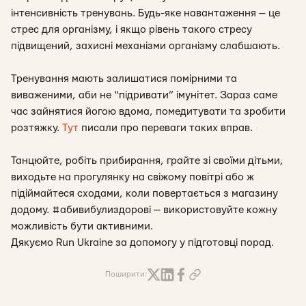
інтенсивність тренувань. Будь-яке навантаження — це
стрес для організму, і якщо рівень такого стресу
підвищений, захисні механізми організму слабшають.
Тренування мають залишатися помірними та
виваженими, аби не “підривати” імунітет. Зараз саме
час зайнятися йогою вдома, помедитувати та зробити
розтяжку.
Тут
писали про переваги таких вправ.
Танцюйте, робіть прибирання, грайте зі своїми дітьми,
виходьте на прогулянку на свіжому повітрі або ж
підіймайтеся сходами, коли повертається з магазину
додому. #абивибулиздорові — використовуйте кожну
можливість бути активними.
Дякуємо Run Ukraine за допомогу у підготовці порад.
Поширити: