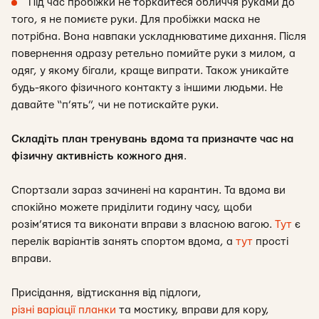
Під час пробіжки не торкайтеся обличчя руками до
того, я не помиєте руки. Для пробіжки маска не
потрібна. Вона навпаки ускладнюватиме дихання. Після
повернення одразу ретельно помийте руки з милом, а
одяг, у якому бігали, краще випрати. Також уникайте
будь-якого фізичного контакту з іншими людьми. Не
давайте “п’ять”, чи не потискайте руки.
Складіть план тренувань вдома та призначте час на
фізичну активність кожного дня
.
Спортзали зараз зачинені на карантин. Та вдома ви
спокійно можете приділити годину часу, щоби
розім’ятися та виконати вправи з власною вагою.
Тут
є
перелік варіантів занять спортом вдома, а
тут
прості
вправи.
Присідання, відтискання від підлоги,
різні варіації планки
та мостику, вправи для кору,