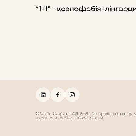
“1+1” – ксенофобія+лінгвоц
© Уляна Супрун, 2016-2025. Усі права захищено. Б
www.suprun.doctor забороняється.