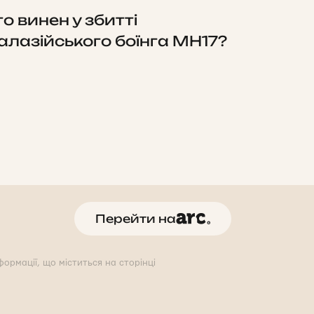
то винен у збитті
алазійського боїнга MH17?
Перейти на
ормації, що міститься на сторінці