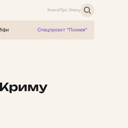
Книги
Про Уляну
Міфи
Спецпроєкт “Психея”
 Криму