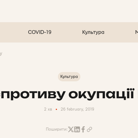
COVID-19
Культура
у
Культура
спротиву окупації
2 хв
26 february, 2019
Поширити: