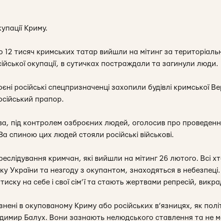
упації Криму.
 12 тисяч кримських татар вийшли на мітинг за територіальну
ійської окупації, в сутичках постраждали та загинули люди.
оєні російські спецпризначенці захопили будівлі кримської Ве
осійський прапор.
ва, під контролем озброєних людей, оголосив про проведен
За спиною цих людей стояли російські військові.
реслідування кримчан, які вийшли на мітинг 26 лютого. Всі х
у України та незгоду з окупантом, знаходяться в небезпеці.
тиску на себе і свої сім’ї та стають жертвами репресій, викра
знені в окупованому Криму або російських в’язницях, як політ
димир Балух. Вони зазнають нелюдського ставлення та не 