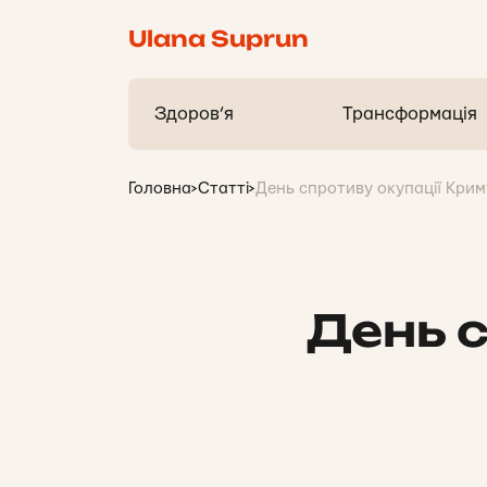
Ulana Suprun
Здоров’я
Трансформація
Головна
>
Статті
>
День спротиву окупації Крим
День 