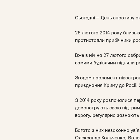
Сьогодні — День спротиву ок
26 лютого 2014 року близько
протистояли прибічники рос
Вже в ніч на 27 лютого озбр
самими будівлями підняли р
Згодом парламент півостро
приєднання Криму до Росії. 
З 2014 року розпочалися пе
демонструють свою підтримк
ворогу, регулярно зазнають 
Багато з них незаконно ув’я
Олександр Кольченко, Воло