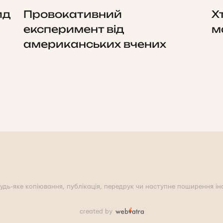
ид
Провокативний
Х
експеримент від
м
американських вчених
удь-яке копіювання, публікація, передрук чи наступне поширення інф
created by