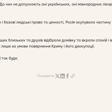
о них не допускають ані українських, ані міжнародних лікарі
і базові людські права та цінності, Росія окупувала частин
аших близьких та друзів відібрали домівку та вкрали спокій і в
 лише за умови повернення Криму і його деокупації.
і так буде.
Поширити: