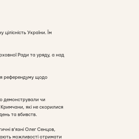
 цілісність України. Їм
рховної Ради та уряду, а над
ня референдуму щодо
то демонстрували чи
 Кримчани, які не скорилися
день та вбивств.
ичні в’язні Олег Сенцов,
мають можливості отримати