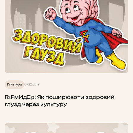
Культура
07.12.2019
ГаРмИдЕр: Як поширювати здоровий
глузд через культуру