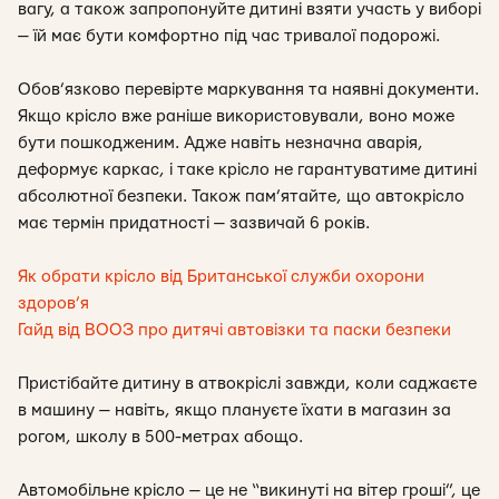
вагу, а також запропонуйте дитині взяти участь у виборі
— їй має бути комфортно під час тривалої подорожі.
Обов’язково перевірте маркування та наявні документи.
Якщо крісло вже раніше використовували, воно може
бути пошкодженим. Адже навіть незначна аварія,
деформує каркас, і таке крісло не гарантуватиме дитині
абсолютної безпеки. Також пам’ятайте, що автокрісло
має термін придатності — зазвичай 6 років.
Як обрати крісло від Британської служби охорони
здоров’я
Гайд від ВООЗ про дитячі автовізки та паски безпеки
Пристібайте дитину в атвокріслі завжди, коли саджаєте
в машину — навіть, якщо плануєте їхати в магазин за
рогом, школу в 500-метрах абощо.
Автомобільне крісло — це не “викинуті на вітер гроші”, це