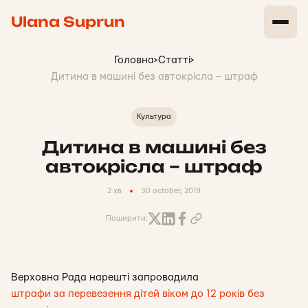
Ulana Suprun
Головна
>
Статті
>
Дитина в машині без автокрісла – штраф
Культура
Дитина в машині без
автокрісла – штраф
2 хв
30 october, 2019
Поширити:
Верховна Рада нарешті запровадила
штрафи за перевезення дітей віком до 12 років без