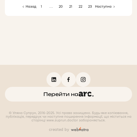
Назад
1
…
20
21
22
23
Наступна
Перейти на
© Уляна Супрун, 2016-2025. Усі права захищено. Будь-яке копіювання,
публікація, передрук чи наступне поширення інформації, що міститься на
сторінці www.suprun.doctor забороняється.
created by