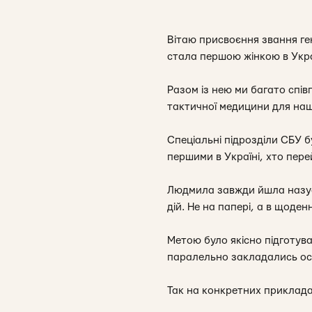
Вітаю присвоєння звання г
стала першою жінкою в Укра
Разом із нею ми багато спі
тактичної медицини для наш
Спеціальні підрозділи СБУ б
першими в Україні, хто пере
Людмила завжди йшла назуст
дій. Не на папері, а в щоде
Метою було якісно підготува
паралельно закладались осн
Так на конкретних прикладах