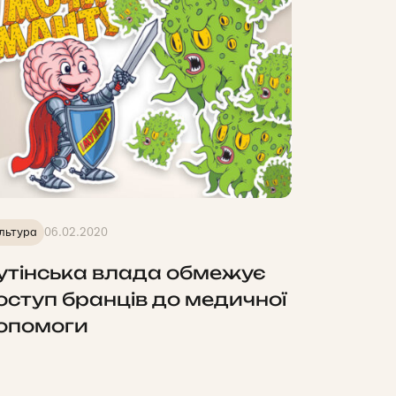
льтура
06.02.2020
утінська влада обмежує
оступ бранців до медичної
опомоги