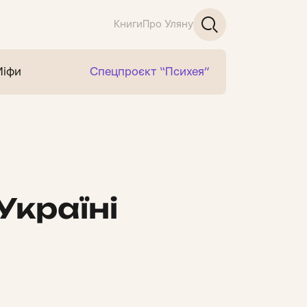
Книги
Про Уляну
Міфи
Спецпроєкт “Психея”
Україні