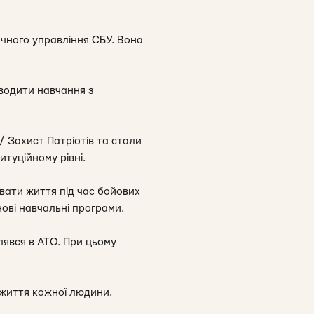
чного управління СБУ. Вона
оводити навчання з
/ Захист Патріотів та стали
итуційному рівні.
вати життя під час бойових
нові навчальні програми.
лявся в АТО. При цьому
 життя кожної людини.