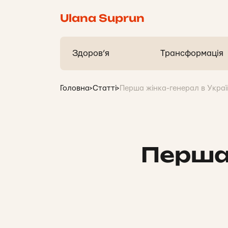
Ulana Suprun
Здоров’я
Трансформація
Головна
>
Статті
>
Перша жінка-генерал в Украї
Перша 