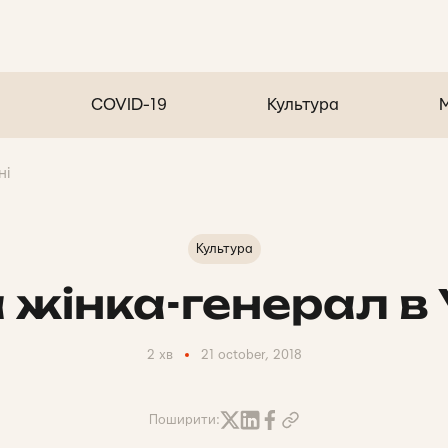
COVID-19
Культура
ні
Культура
жінка-генерал в 
2 хв
21 october, 2018
Поширити: