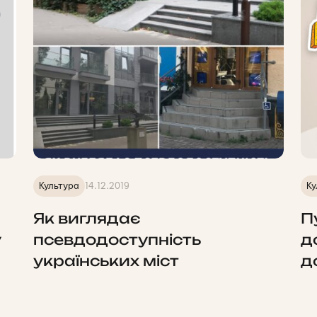
Культура
14.12.2019
Ку
Як виглядає
П
у
псевдодоступність
д
українських міст
д