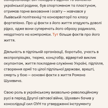
української родини, був спортсменом та пластуном,
отримав гарне виховання і освіту — навчався у
Львівській політехніці та консерваторії по класу
фортепіано. Про ці факти з його життя згадують доволі
рідко, адже вони суперечать його образу радикала,
нездатного на компроміси.
Тут
більше фактів про його
життя.
Діяльність в підпільній організації, боротьба, участь в
експропріаціях, тюрма, концтабір, відвертий виклик
окупантам, життя покладене служінню Україні, підпілля,
створення армії та цілої підпільної держави, врешті,
смерть у бою — основні факти з життя Романа
Шухевича.
Свою роль в українському визвольно-революційному
русі в період Другої світової війни, Шухевич бачив у
консолідації сил ОУН та утвердженні інструменту