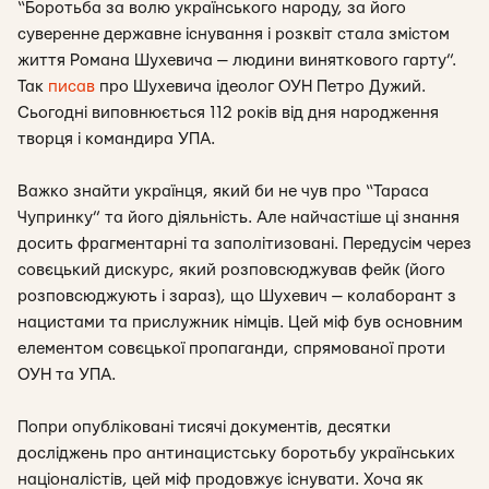
“Боротьба за волю українського народу, за його
суверенне державне існування і розквіт стала змістом
життя Романа Шухевича — людини виняткового гарту”.
Так
писав
про Шухевича ідеолог ОУН Петро Дужий.
Сьогодні виповнюється 112 років від дня народження
творця і командира УПА.
Важко знайти українця, який би не чув про “Тараса
Чупринку” та його діяльність. Але найчастіше ці знання
досить фрагментарні та заполітизовані. Передусім через
совєцький дискурс, який розповсюджував фейк (його
розповсюджують і зараз), що Шухевич — колаборант з
нацистами та прислужник німців. Цей міф був основним
елементом совєцької пропаганди, спрямованої проти
ОУН та УПА.
Попри опубліковані тисячі документів, десятки
досліджень про антинацистську боротьбу українських
націоналістів, цей міф продовжує існувати. Хоча як