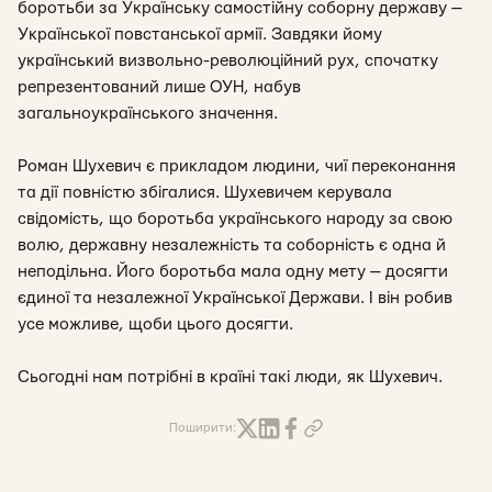
боротьби за Українську самостійну соборну державу —
Української повстанської армії. Завдяки йому
український визвольно-революційний рух, спочатку
репрезентований лише ОУН, набув
загальноукраїнського значення.
Роман Шухевич є прикладом людини, чиї переконання
та дії повністю збігалися. Шухевичем керувала
свідомість, що боротьба українського народу за свою
волю, державну незалежність та соборність є одна й
неподільна. Його боротьба мала одну мету — досягти
єдиної та незалежної Української Держави. І він робив
усе можливе, щоби цього досягти.
Сьогодні нам потрібні в країні такі люди, як Шухевич.
Поширити: