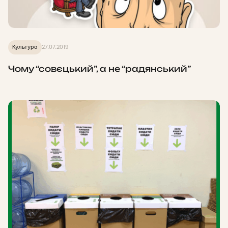
Культура
27.07.2019
Чому “совєцький”, а не “радянський”