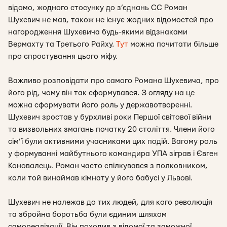
відомо, жодного стосунку до з’єднань СС Роман
Шухевич не мав, також не існує жодних відомостей про
нагородження Шухевича будь-якими відзнаками
Вермахту та Третього Райху.
Тут
можна почитати більше
про спростування цього міфу.
Важливо розповідати про самого Романа Шухевича, про
його рід, чому він так сформувався. З огляду на це
можна сформувати його роль у державотворенні.
Шухевич зростав у бурхливі роки Першої світової війни
та визвольних змагань початку 20 століття. Члени його
сім’ї були активними учасниками цих подій. Вагому роль
у формуванні майбутнього командира УПА зіграв і Євген
Коновалець. Роман часто спілкувався з полковником,
коли той винаймав кімнату у його бабусі у Львові.
Шухевич не належав до тих людей, для кого революція
та збройна боротьба були єдиним шляхом
самореалізації. Він походив з відомої та заможної