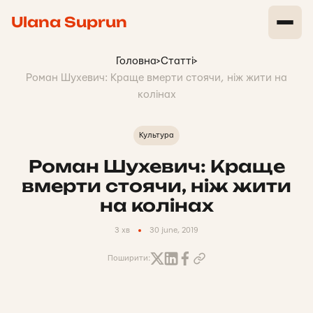
Ulana Suprun
Головна
>
Статті
>
Роман Шухевич: Краще вмерти стоячи, ніж жити на
колінах
Культура
Роман Шухевич: Краще
вмерти стоячи, ніж жити
на колінах
3 хв
30 june, 2019
Поширити: