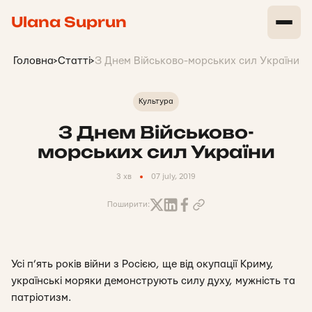
Ulana Suprun
Головна
>
Статті
>
З Днем Військово-морських сил України
Культура
З Днем Військово-
морських сил України
3 хв
07 july, 2019
Поширити:
Усі п’ять років війни з Росією, ще від окупації Криму,
українські моряки демонструють силу духу, мужність та
патріотизм.