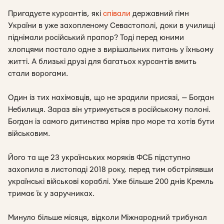
Пригадуєте курсантів, які
співали
державний гімн
України в уже захопленому Севастополі, доки в училищі
піднімали російський прапор? Тоді перед юними
хлопцями постало одне з вирішальних питань у їхньому
житті. А близькі друзі для багатьох курсантів вмить
стали ворогами.
Один із тих нахімовців, що не зрадили присязі, — Богдан
Небилиця. Зараз він утримується в російському полоні.
Богдан із самого дитинства мріяв про море та хотів бути
військовим.
Його та ще 23 українських моряків ФСБ підступно
захопила в листопаді 2018 року, перед тим обстрілявши
українські військові кораблі. Уже більше 200 днів Кремль
тримає їх у заручниках.
Минуло більше місяця, відколи Міжнародний трибунал