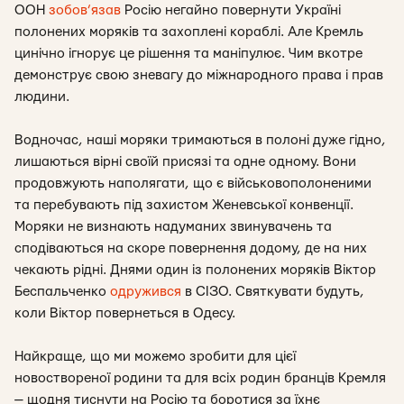
ООН
зобов’язав
Росію негайно повернути Україні
полонених моряків та захоплені кораблі. Але Кремль
цинічно ігнорує це рішення та маніпулює. Чим вкотре
демонструє свою зневагу до міжнародного права і прав
людини.
Водночас, наші моряки тримаються в полоні дуже гідно,
лишаються вірні своїй присязі та одне одному. Вони
продовжують наполягати, що є військовополоненими
та перебувають під захистом Женевської конвенції.
Моряки не визнають надуманих звинувачень та
сподіваються на скоре повернення додому, де на них
чекають рідні. Днями один із полонених моряків Віктор
Беспальченко
одружився
в СІЗО. Святкувати будуть,
коли Віктор повернеться в Одесу.
Найкраще, що ми можемо зробити для цієї
новоствореної родини та для всіх родин бранців Кремля
— щодня тиснути на Росію та боротися за їхнє