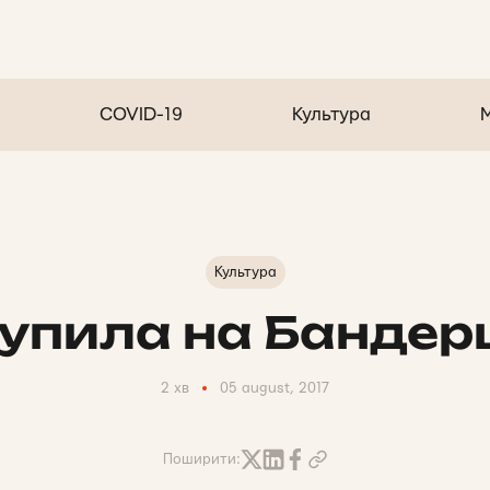
COVID-19
Культура
Культура
упила на Бандер
2 хв
05 august, 2017
Поширити: