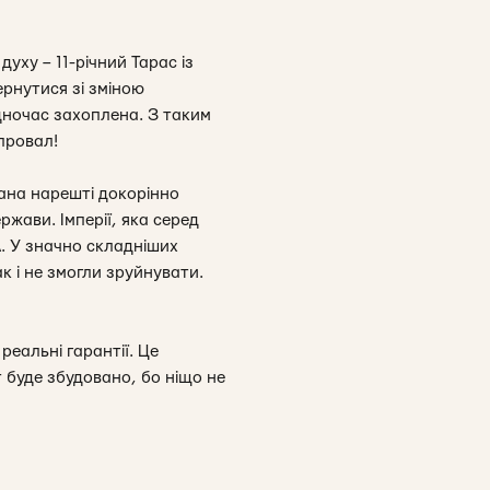
уху – 11-річний Тарас із
ернутися зі зміною
дночас захоплена. З таким
провал!
ана нарешті докорінно
ржави. Імперії, яка серед
А. У значно складніших
к і не змогли зруйнувати.
реальні гарантії. Це
т буде збудовано, бо ніщо не