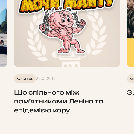
Культура
29.01.2019
Ку
Що спільного між
З
пам’ятниками Леніна та
епідемією кору