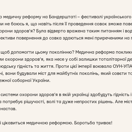
о медичну реформу на Бандерштаті – фестивалі українського д
чи не боюсь я, що навіть після її проведення совок зможе пов
хорони здоров’я? Була відверто вражена таким питанням і во
ективи повернення до совка здаються мені приреченими на 
, щоб допомогти цьому поколінню? Медична реформа поклик
и охорони здоров’я, яка несе у собі залишки тоталітарної де
людську гідність та життя. Проти цієї імперії воювала ОУН-УП
і, вони будували міст для майбутніх поколінь, який совєти та
лежної соборної України.
системи охорони здоров’я в якій українці здобудуть гідність і 
потребує рішучості, волі та дуже непростих рішень. Але міс
 настав.
 і цікавиться медичною реформою. Боротьба триває!