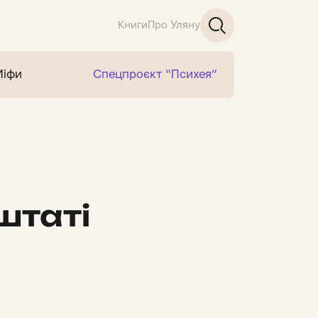
Книги
Про Уляну
Міфи
Спецпроєкт “Психея”
штаті