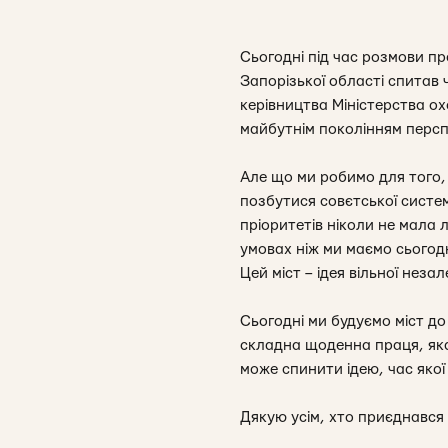
Сьогодні під час розмови пр
Запорізької області спитав 
керівництва Міністерства о
майбутнім поколінням персп
Але що ми робимо для того
позбутися совєтської систем
пріоритетів ніколи не мала 
умовах ніж ми маємо сьогодн
Цей міст – ідея вільної неза
Сьогодні ми будуємо міст до 
складна щоденна праця, яка 
може спинити ідею, час якої
Дякую усім, хто приєднався