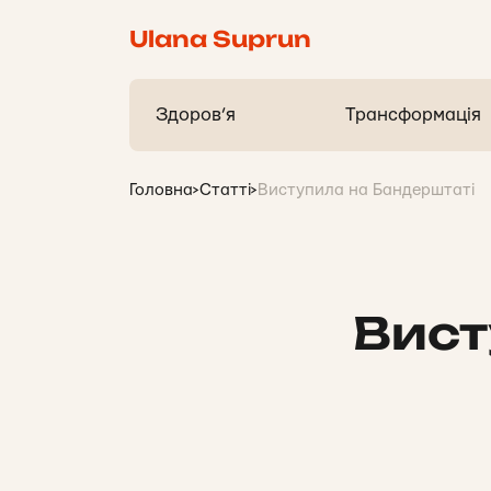
Ulana Suprun
Здоров’я
Трансформація
Головна
>
Статті
>
Виступила на Бандерштаті
Вист