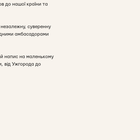
в до нашої країни та
 незалежну, суверенну
 гідними амбасадорами
 цей напис на маленькому
и, від Ужгорода до