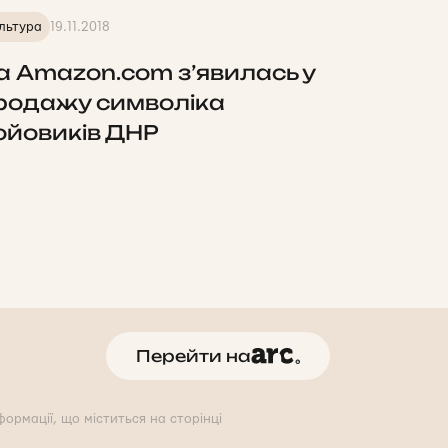
льтура
19.11.2018
а Amazon.com з’явилась у
родажу символіка
ойовиків ДНР
Перейти на
ормації, що міститься на сторінці