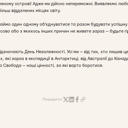
еному острові! Адже ми дійсно непереможні. Виявляємо любо
ільш віддалених місцях світу.
аймо один одному об’єднуватися та разом будувати успішну
часово або з якихось інших причин не живете зараз — будьте
і відзначають День Незалежності. Усі ми — від тих, хто лишив
х, які зараз в експедиції в Антарктиці, від Австралії до Канад
та Свобода — наші цінності, за які варто боротися.
Поширити: