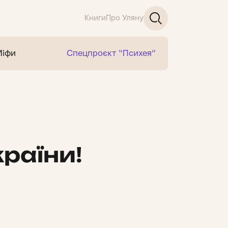
Книги
Про Уляну
Міфи
Спецпроєкт “Психея”
раїни!