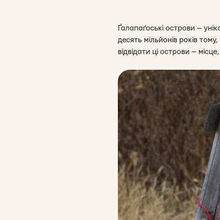
Ґалапаґоські острови — унік
десять мільйонів років тому
відвідати ці острови — місце