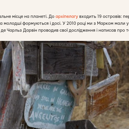
альне місце на планеті. До
архіпелагу
входить 19 островів: п
, а молодші формуються і досі. У 2010 році ми з Марком мали 
, де Чарльз Дарвін проводив свої дослідження і написав про т