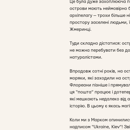
Це була дуже захоплююча по
острови мають неймовірно б
архіпелагу — трохи більше н
простору заселені людьми, ї
Жмеринці.
Туди складно дістатися: ос
не можна перебувати без доз
натуралістами.
Впродовж сотні років, на о
моряки, які заходили на ост
Флореани пізніше і прямува
ця “пошта” працює і дотепер
які мешкають недалеко від 
історію. В цьому є якась ма
Коли ми з Марком опинилися
надписом “Ukraine, Kiev”! З