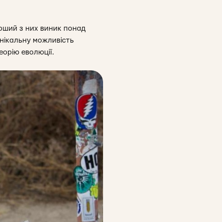
ерший з них виник понад
унікальну можливість
еорію еволюції.