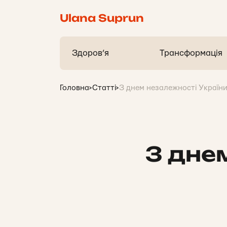
Ulana Suprun
Здоров’я
Трансформація
Головна
>
Статті
>
З днем незалежності України
З дне