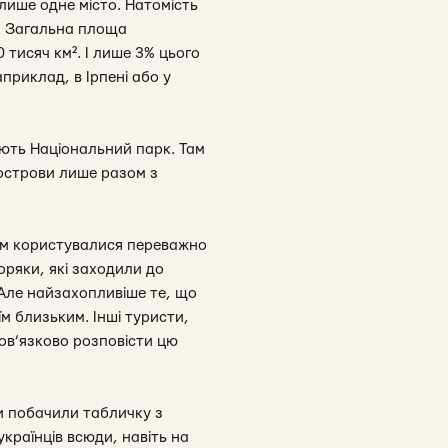
ише одне місто. Натомість
и. Загальна площа
 тисяч км². І лише 3% цього
приклад, в Ірпені або у
ють Національний парк. Там
 острови лише разом з
им користувалися переважно
оряки, які заходили до
 Але найзахопливіше те, що
м близьким. Інші туристи,
бов’язково розповісти цю
ми побачили табличку з
українців всюди, навіть на