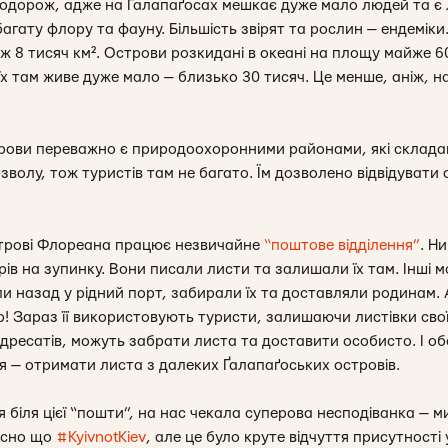
дорож, адже на Ґалапаґосах мешкає дуже мало людей та є л
агату флору та фауну. Більшість звірят та рослин — ендемік
іж 8 тисяч км². Острови розкидані в океані на площу майже 60
х там живе дуже мало — близько 30 тисяч. Це менше, аніж, на
трови переважно є природоохоронними районами, які склада
волу, тож туристів там не багато. Їм дозволено відвідувати
строві Флореана працює незвичайне
“поштове відділення”
. Н
рів на зупинку. Вони писали листи та залишали їх там. Інші м
ли назад у рідний порт, забирали їх та доставляли родинам.
! Зараз її використовують туристи, залишаючи листівки свої
адресатів, можуть забрати листа та доставити особисто. І о
гія — отримати листа з далеких Ґалапаґоських островів.
 біля цієї “пошти”, на нас чекала суперова несподіванка — 
вісно що
#KyivnotKiev
, але це було круте відчуття присутності 