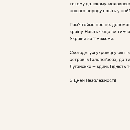
такому далекому, малозасел
нашого народу навіть у найб
Пам’ятаймо про це, допомаг
країну. Навіть якщо ви тим
України за її межами.
Сьогодні усі українці у світ
острові в Ґалапаґосах, до ти
Луганська — єдині. Гідність 
З Днем Незалежності!