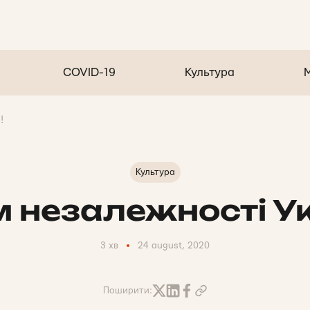
COVID-19
Культура
!
Культура
м незалежності Ук
3 хв
24 august, 2020
Поширити: