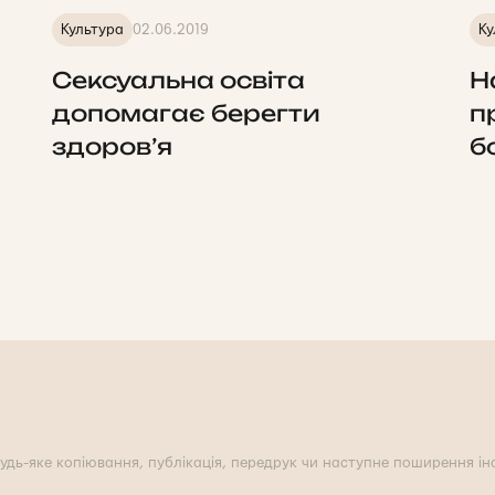
Культура
02.06.2019
Ку
Сексуальна освіта
Н
допомагає берегти
п
здоров’я
б
удь-яке копіювання, публікація, передрук чи наступне поширення інф