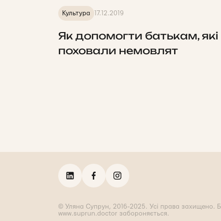
Культура
17.12.2019
Як допомогти батькам, які
поховали немовлят
© Уляна Супрун, 2016-2025. Усі права захищено. Б
www.suprun.doctor забороняється.