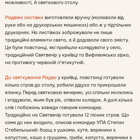
можливості, й святкового столу.
Різдвяні листівки
виготовляли вручну (малювали від
руки або на друкарських машинках) або ж у підпільних
друкарнях. На листівках зображували не лише
традиційні елементи свята, а й додавали свого змісту.
Це були повстанці, які прийшли колядувати у село,
традиційний Святвечір у криївці та Вифлеємська зірка,
на противагу червоній п’ятикутній.
До святкування Різдва
у криївці, повстанці готували
кілька страв до столу, робили дідуха та прикрашали
ялинку. Перед святковою вечерею, усі спільно молились
і згадували, яким був рік, співали колядок. А далі кілька
слів і побажань завжди говорив командир.
Традиційно на Святвечір готували 12 пісних страв. Що
саме до них входило, описав командир УПА Степан
Стебельський: борщ з ушками, кутя, вареники з
капустою, каша з грушами, гриби, капуста, вареники з