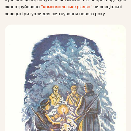
сконструйовано
“комсомольське різдво”
чи спеціальні
совєцькі ритуали для святкування нового року.