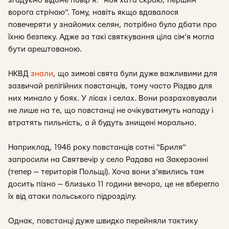
згадуємо відоме повір’я: “моя хата скраю, першим
ворога стрічаю”. Тому, навіть якщо вдавалося
повечеряти у знайомих селян, потрібно було дбати про
їхню безпеку. Адже за такі святкування ціла сім’я могла
бути арештованою.
НКВД
знали
, що зимові свята були дуже важливими для
зазвичай релігійних повстанців, тому часто Різдво для
них минало у боях. У лісах і селах. Вони розраховували
не лише на те, що повстанці не очікуватимуть нападу і
втратять пильність, а й будуть знищені морально.
Наприклад, 1946 року повстанців сотні “Бриля”
запросили на Святвечір у село Радава на Закерзонні
(тепер — територія Польщі). Хоча вони з’явились там
досить пізно — близько 11 години вечора, це не вберегло
їх від атаки польського підрозділу.
Однак, повстанці дуже швидко перейняли тактику