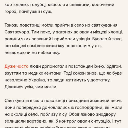
картоплею, голубці, квасоля з сливками, колочений
горох, пампушки і суш.
Також, повстанці могли прийти в село на святкування
Святвечора. Тим паче, у загонах воювали місцеві хлопці,
родини яких зазвичай і приймали упівців. Бувало й таке,
що місцеві самі виносили їжу повстанцям у ліс,
незважаючи на небезпеку.
Дуже часто
люди допомагали повстанцям їжею, одягом,
взуттям та медикаментами. Тоді кожен знав, що як буде
незалежна Україна, то люди житимуть у достатку.
Ділилися усім, чим могли.
Святкувати в село повстанці приходили зазвичай вночі.
Вони попередньо домовлялись із господарями, які жили
на околиці села, поблизу лісу. Обов’язково знадвору
залишали вартових, які б контролювали ситуацію. І тут