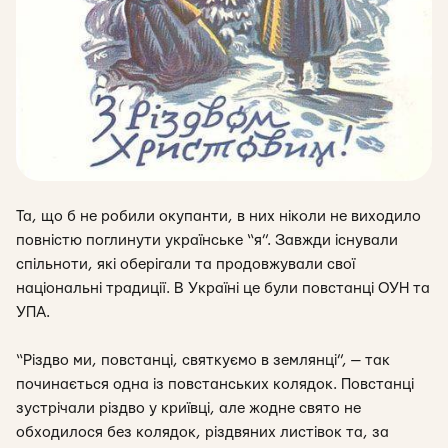
Та, що б
не робили окупанти, в них ніколи не виходило
повністю поглинути українське “я”. Завжди існували
спільноти, які оберігали та продовжували свої
національні традиції. В Україні це були повстанці ОУН та
УПА.
“Різдво ми, повстанці, святкуємо в землянці”, — так
починається одна із повстанських колядок. Повстанці
зустрічали різдво у криївці, але жодне свято не
обходилося без колядок, різдвяних листівок та, за