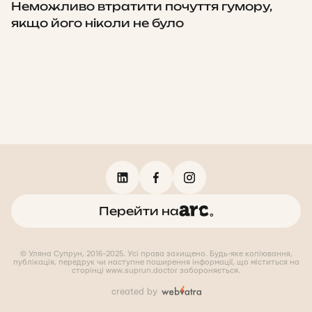
Неможливо втратити почуття гумору,
якщо його ніколи не було
Перейти на
© Уляна Супрун, 2016-2025. Усі права захищено. Будь-яке копіювання,
публікація, передрук чи наступне поширення інформації, що міститься на
сторінці www.suprun.doctor забороняється.
created by