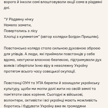
ворога й інколи самі влаштовували акції саме в різдвяні
дні.
“У Різдвяну нічку
Намело замети,
Повертались з лісу
Хлопці з кулеметом” (автор колядки Богдан Пришляк).
Повстанська коляда стала сильною духовною зброєю
для упівців. А люди, які приймали повстанців у себе
вдома, нехтуючи власною безпекою, підтримували дух
вояків і зберігали їхню віру в незалежну Україну
протягом всього часу совєцької окупації.
Повстанці ОУН та УПА берегли й захищали українську
культуру, щоби ми могли далі жити на своїй землі та
пам’ятати своє коріння. Сьогодні ж військові,
волонтери, активісти і всі українці мають можливість
боротись і будувати Україну вже як громадяни