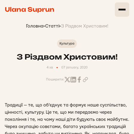
Ulana Suprun
Головна
>
Статті
>
З Різдвом Христовим!
Культура
З Різдвом Христовим!
4 хв
07 january, 2020
Поширити:
Традиції — те, що об’єднує та формує наше суспільство,
цінності, культуру. Це те, що ми передаємо через
покоління і те, на чому наші діти будують своє майбутнє.
Через окупацію совєтами, багато українських традицій
було знищено, забуто чи витіснено. Як, наприклад, було