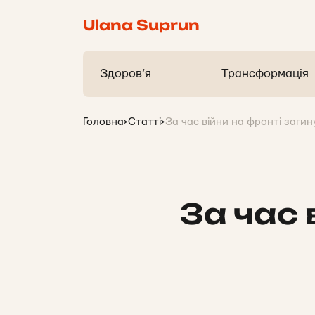
Ulana Suprun
Здоров’я
Трансформація
Головна
>
Статті
>
За час війни на фронті загин
За час 