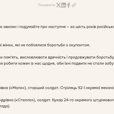
Поширити:
ка хвилин і подумайте про наступне — за шість років російськ
ві жінки, які не побоялися боротьби з окупантом.
егти пам’ять, висловлювати вдячність і продовжувати боротьб
е робити кожен із нас щодня, аби їхні подвиги не стали забу
вна («Мала»), старший солдат. Стрілець 92-ї окремої механі
ндрівна («Стелла»), солдат. Кухар 24-го окремого штурмово
гада).