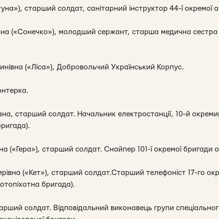
на»), старший солдат, санітарний інструктор 44-ї окремої а
вна («Сонечко»), молодший сержант, старша медична сестра 10
инівна («Ліса»), Добровольчий Український Корпус.
онтерка.
на, старший солдат. Начальник електростанції, 10-й окрем
ригада).
на («Гера»), старший солдат. Снайпер 101-ї окремої бригади 
івна («Кет»), старший солдат.Старший телефоніст 17-го ок
отопіхотна бригада).
старший солдат. Відповідальний виконавець групи спеціально