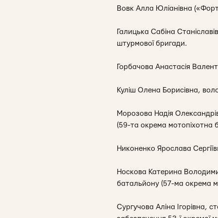
Вовк Алла Юліанівна («Форту
Галицька Сабіна Станіславі
штурмової бригади.
Горбачова Анастасія Валент
Куліш Олена Борисівна, вол
Морозова Надія Олександрів
(59-та окрема мотопіхотна б
Никоненко Ярослава Сергіїв
Носкова Катерина Володимир
батальйону (57-ма окрема м
Сургучова Аліна Ігорівна, 