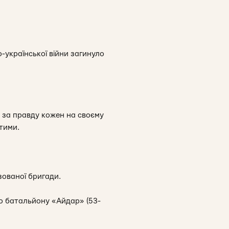
о-української війни загинуло
у за правду кожен на своєму
тими.
зованої бригади.
го батальйону «Айдар» (53-