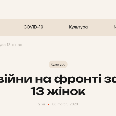
COVID-19
Культура
уло 13 жінок
Культура
війни на фронті 
13 жінок
2 хв
08 march, 2020