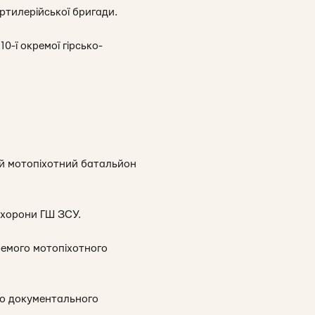
ртилерійської бригади.
-ї окремої гірсько-
ий мотопіхотний батальйон
охорони ГШ ЗСУ.
ремого мотопіхотного
го документального