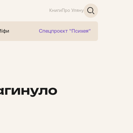
Книги
Про Уляну
Міфи
Спецпроєкт “Психея”
загинуло