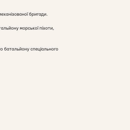
еханізованої бригади.
тальйону морської піхоти,
го батальйону спеціального