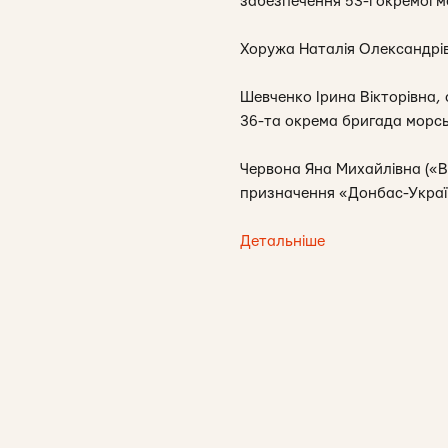
забезпечення 53-ї окремої м
Хоружа Наталія Олександрів
Шевченко Ірина Вікторівна,
36-та окрема бригада морськ
Червона Яна Михайлівна («В
призначення «Донбас-Україн
Детальніше