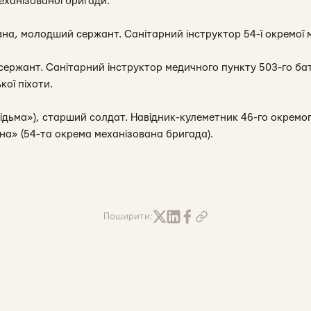
еханізованої бригади.
на, молодший сержант. Санітарний інструктор 54-ї окремої м
 сержант. Санітарний інструктор медичного пункту 503-го ба
ої піхоти.
ідьма»), старший солдат. Навідник-кулеметник 46-го окремо
а» (54-та окрема механізована бригада).
Поширити: