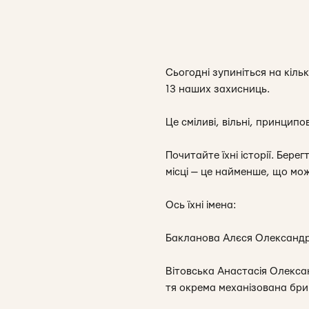
Сьогодні зупиніться на кіль
13 наших захисниць.
Це сміливі, вільні, принципо
Почитайте їхні історії. Бер
місці — це найменше, що мож
Ось їхні імена:
Бакланова Алєся Олександрі
Вітовська Анастасія Олекса
тя окрема механізована бри