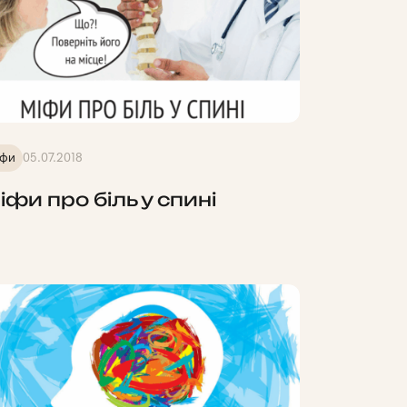
іфи
05.07.2018
іфи про біль у спині