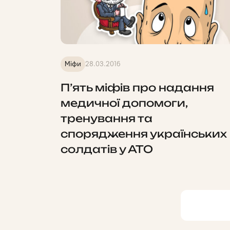
Міфи
28.03.2016
П’ять міфів про надання
медичної допомоги,
тренування та
спорядження українських
солдатів у АТО