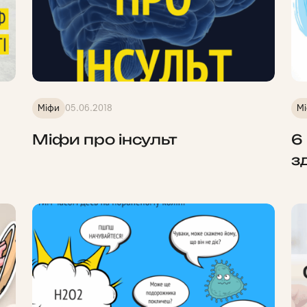
Міфи
05.06.2018
М
Міфи про інсульт
6
з