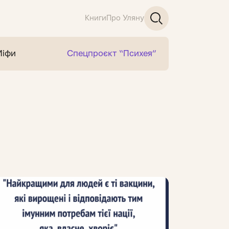
Книги
Про Уляну
Міфи
Спецпроєкт “Психея”