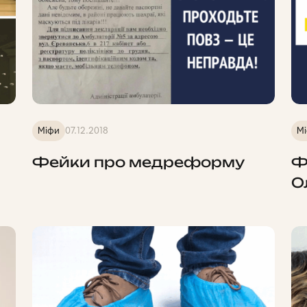
Міфи
07.12.2018
М
Фейки про медреформу
Ф
О