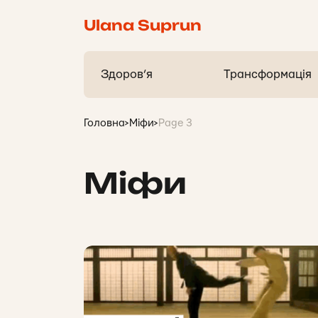
Ulana Suprun
Здоров’я
Трансформація
Головна
>
Міфи
>
Page 3
Міфи