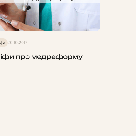
іфи
20.10.2017
іфи про медреформу