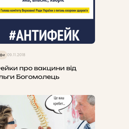
іфи
09.11.2018
ейки про вакцини від
льги Богомолець