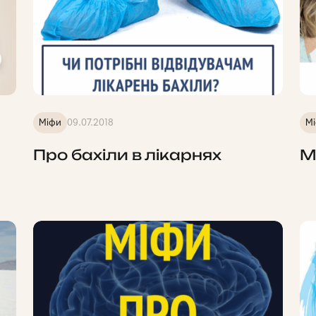
Міфи
09.07.2018
М
Про бахіли в лікарнях
М