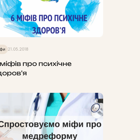
іфи
21.05.2018
 міфів про психічне
доров’я