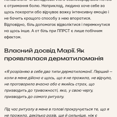
є отримання болю. Наприклад, людина хоче себе за
щось покарати або відчуває важку інтенсивну емоцію і
не бачить кращого способу з нею впоратися.
Відповідно, біль допомагає відволіктися і перемкнутися
на щось інше. А от біль при
ППРСТ
є лише побічним
ефектом.
Власний досвід Марії. Як
проявлялася дерматиломанія
«Я розрізняю в себе два типи дерматиломанії. Перший —
коли в мене дійсно є щось, що я не прожила, не відчула,
не проговорила вчасно або є якийсь страх, що
призводить до тривожності, яка, у свою чергу,
призводить до самого ритуалу.
Під час ритуалу в мене в голові прокручується те, що я
не прожила, декілька разів, ще й сильніше, ніж є