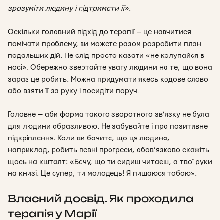
зрозуміти людину і підтримати її»
.
Оскільки головний підхід до терапії — це навчитися
помічати проблему, ви можете разом розробити план
подальших дій. Не слід просто казати «не колупайся в
носі». Обережно звертайте увагу людини на те, що вона
зараз це робить. Можна придумати якесь кодове слово
або взяти її за руку і посидіти поруч.
Головне — аби форма такого зворотного зв’язку не була
для людини образливою. Не забувайте і про позитивне
підкріплення. Коли ви бачите, що ця людина,
наприклад, робить певні прогреси, обов’язково скажіть
щось на кшталт: «Бачу, що ти сидиш читаєш, а твої руки
на книзі. Це супер, ти молодець! Я пишаюся тобою».
Власний досвід. Як проходила
терапія у Марії