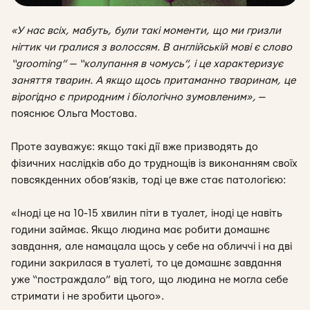
«У нас всіх, мабуть, були такі моменти, що ми гризли
нігтик чи гралися з волоссям. В англійській мові є слово
“grooming” — “колупання в чомусь”, і це характеризує
заняття тварин. А якщо щось притаманно тваринам, це
вірогідно є природним і біологічно зумовленим
»,
—
пояснює Ольга Мостова.
Проте зауважує: якщо такі дії вже призводять до
фізичних наслідків або до труднощів із виконанням своїх
повсякденних обов’язків, тоді це вже стає патологією:
«Іноді це на 10-15 хвилин піти в туалет, іноді це навіть
години займає. Якщо людина має робити домашнє
завдання, але намацала щось у себе на обличчі і на дві
години закрилася в туалеті, то це домашнє завдання
уже “постраждало” від того, що людина не могла себе
стримати і не зробити цього
».