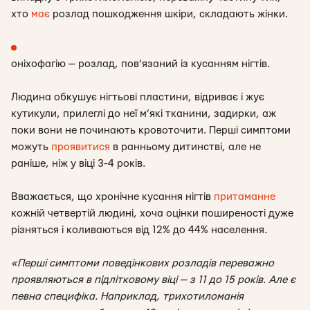
хто
має
розлад пошкодження шкіри, складають жінки.
оніхофагію
— розлад, пов’язаний із кусанням нігтів.
Людина обкушує нігтьові пластини, відриває і жує
кутикули, прилеглі до неї м’які тканини, задирки, аж
поки вони не починають кровоточити. Перші симптоми
можуть
проявитися
в ранньому дитинстві, але не
раніше, ніж у віці 3-4 років.
Вважається, що хронічне кусання нігтів
притаманне
кожній четвертій людині, хоча оцінки поширеності дуже
різняться і коливаються від 12% до 44% населення.
«Перші симптоми поведінкових розладів переважно
проявляються в підлітковому віці — з 11 до 15 років. Але є
певна специфіка. Наприклад, трихотиломанія