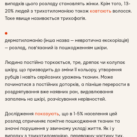
випадків цього розладу становлять жінки. Крім того, 1
3-
20%
людей з трихотиломанією також
ковтають
волосся.
Таке явище називається трихофагія.
дерматиломанію
(інша назва —
невротична екскоріація
)
— розлад, пов’язаний із пошкодженням шкіри.
Людина постійно торкається, тре, дряпає чи колупає
шкіру, що призводить до зміни її кольору, утворення
рубців і навіть серйозних уражень тканин.
Може
починатися з постійних доторків, а пізніше перерости в
роздряпування вже наявних ран, видавлювання
запалень на шкірі, розчісування нерівностей.
Дослідження
показують
, що в 1-5% населення цей
розлад спричиняє помітне пошкодження тканин та
значні порушення у звичному укладі життя. Як і у
випадку з трихотиломанією, переважну частину тих,