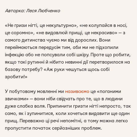
Авторка: Леся Любченко
«Не гризи нігті, це некультурно», «не колупайся в носі,
це соромно», «не видавлюй прищі, це некрасиво» — з
самого дитинства чуємо ми від дорослих. Вони
переймаються передусім тим, аби ми не підхопили
інфекцію або не попсували собі шкіру. Проте що робити,
якщо такі рутинні й нібито невинні дії перетворилося на
базову потребу? «Аж руки чешуться щось собі
зробити!»
У побутовому мовленні ми
називаємо
це «поганими
звичками» — вони ніби свідчать про те, що в людини
дуже слабка воля. Припинити гризти нігті непросто, так
само, як і зупинитися, коли хочеться видавити ще один
прищ. Переважно ці речі непомітні, а тому можна легко
пропустити початок серйозніших проблем.