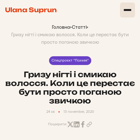
Ulana Suprun
Головна
>
Статті
>
Гризу нігті і смикаю волосся. Коли це перестає бути
просто поганою звичкою
Спецпроєкт "Психея"
Гризу нігті і смикаю
волосся. Коли це перестає
бути просто поганою
звичкою
24 хв
13 november, 2020
Поширити: