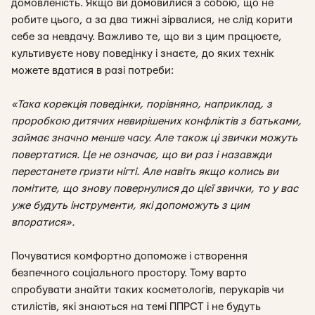
домовленість. Якщо ви домовилися з собою, що не
робите цього, а за два тижні зірвалися, не слід корити
себе за невдачу. Важливо те, що ви з цим працюєте,
культивуєте нову поведінку і знаєте, до яких технік
можете вдатися в разі потреби:
«Така корекція поведінки, порівняно, наприклад, з
проробкою дитячих невирішених конфліктів з батьками,
займає значно менше часу. Але також ці звички можуть
повертатися. Це не означає, що ви раз і назавжди
перестанете гризти нігті. Але навіть якщо колись ви
помітите, що знову повернулися до цієї звички, то у вас
уже будуть інструменти, які допоможуть з цим
впоратися».
Почуватися комфортно допоможе і створення
безпечного соціального простору. Тому варто
спробувати знайти таких косметологів, перукарів чи
стилістів, які знаються на темі
ППРСТ
і не будуть