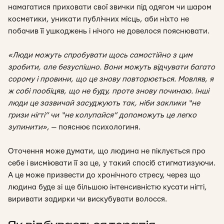
намагатися приховати свої звички під одягом чи шаром
косметики, уникати публічних місць, аби ніхто не
побачив її ушкоджень і нічого не довелося пояснювати.
«Люди можуть спробувати щось самостійно з цим
зробити, але безуспішно. Вони можуть відчувати багато
сорому і провини, що це знову повторюється. Мовляв, я
ж собі пообіцяв, що не буду, проте знову починаю. Інші
люди це зазвичай засуджують так, ніби заклики “не
гризи нігті” чи “не колупайся” допоможуть це легко
зупинити»
,
— пояснює психологиня.
Оточення може думати, що людина не піклується про
себе і висміювати її за це, у такий спосіб стигматизуючи
.
А це може призвести до хронічного стресу, через що
людина буде зі ще більшою інтенсивністю кусати нігті,
виривати задирки чи вискубувати волосся.