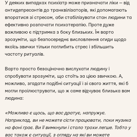
У деяких випадках психіатр може призначати ліки — від
антидепресантів до транквілізаторів, які допомагають
впоратися зі стресом, аби стабілізувати стан людини та
ефективно розпочати психотерапію. Проте дуже
важливою є підтримка з боку близьких. Їм варто
зрозуміти,
що безпосереднє висловлення огиди щодо
якоїсь звички тільки поглибить стрес і збільшить
частоту ритуалів.
Варто просто безоціночно вислухати людину і
спробувати зрозуміти, що стоїть за цією звичкою. А,
можливо, згадати подібні ситуації і зі свого життя, які б
могли проілюструвати, що ж саме відчуває близька вам
людина:
«Можливо є щось, що вас дратує, напружує.
Наприклад, ви не можете сісти працювати, поки музика
на фоні грає. Ви її вимкнули і стало трохи легше. Тобто у
вас також є ситуації, з огляду на які ви можете