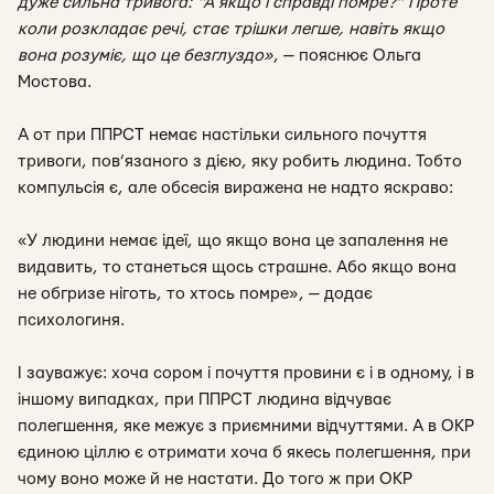
дуже сильна тривога: “А якщо і справді помре?” Проте
коли розкладає речі, стає трішки легше, навіть якщо
вона розуміє, що це безглуздо
»
, — пояснює Ольга
Мостова.
А от при
ППРСТ
немає настільки сильного почуття
тривоги, пов’язаного з дією, яку робить людина. Тобто
компульсія є, але обсесія виражена не надто яскраво:
«
У людини немає ідеї, що якщо вона це запалення не
видавить, то станеться щось страшне. Або якщо вона
не обгризе ніготь, то хтось помре
», — додає
психологиня.
І зауважує: хоча сором і почуття провини є і в одному, і в
іншому випадках, при ППРСТ людина відчуває
полегшення, яке межує з приємними відчуттями. А в ОКР
єдиною ціллю є отримати хоча б якесь полегшення, при
чому воно може й не настати. До того ж при ОКР