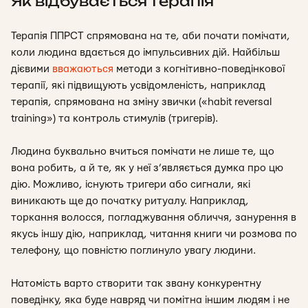
Як відбувається терапія
Терапія
ППРСТ
спрямована на те, аби почати помічати,
коли людина вдається до імпульсивних дій. Найбільш
дієвими
вважаються
методи з когнітивно-поведінкової
терапії, які підвищують усвідомленість, наприклад
терапія, спрямована на зміну звички («
habit reversal
training»
) та
контроль стимулів (тригерів).
Людина буквально вчиться помічати не лише те, що
вона робить, а й те, як у неї з’являється думка про цю
дію. Можливо, існують тригери або сигнали, які
виникають ще до початку ритуалу. Наприклад,
торкання волосся, погладжування обличчя, занурення в
якусь іншу дію, наприклад, читання книги чи розмова по
телефону, що повністю поглинуло увагу людини.
Натомість варто створити так звану конкурентну
поведінку, яка буде навряд чи помітна іншим людям і не