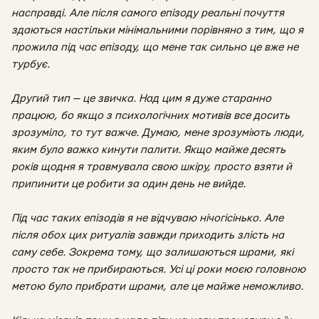
насправді. Але після самого епізоду реальні почуття
здаються настільки мінімальними порівняно з тим, що я
прожила під час епізоду, що мене так сильно це вже не
турбує.
Другий тип — це звичка. Над цим я дуже старанно
працюю, бо якщо з психологічних мотивів все досить
зрозуміло, то тут важче. Думаю, мене зрозуміють люди,
яким було важко кинути палити. Якщо майже десять
років щодня я травмувала свою шкіру, просто взяти й
припинити це робити за один день не вийде.
Під час таких епізодів я не відчуваю нічогісінько. Але
після обох цих ритуалів завжди приходить злість на
саму себе. Зокрема тому, що залишаються шрами, які
просто так не прибираються. Усі ці роки моєю головною
метою було прибрати шрами, але це майже неможливо.