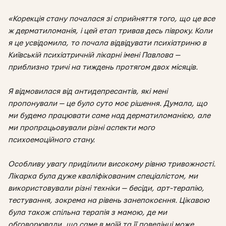
«Корекція стану почалася зі сприйняття того, що це все
ж дерматиломанія, і цей етап тривав десь півроку. Коли
я це усвідомила, то почала відвідувати психіатриню в
Київській психіатричній лікарні імені Павлова —
приблизно тричі на тиждень протягом двох місяців.
Я відмовилася від антидепресантів, які мені
пропонували — це було суто моє рішення. Думала, що
ми будемо працювати саме над дерматиломанією, але
ми пропрацьовували різні аспекти мого
психоемоційного стану.
Особливу увагу приділили високому рівню тривожності.
Лікарка була дуже кваліфікованим спеціалістом, ми
використовували різні техніки — бесіди, арт-терапію,
тестування, зокрема на рівень занепокоєння. Цікавою
була також спільна терапія з мамою, де ми
обговорювали, що саме в моїй та її поведінці може