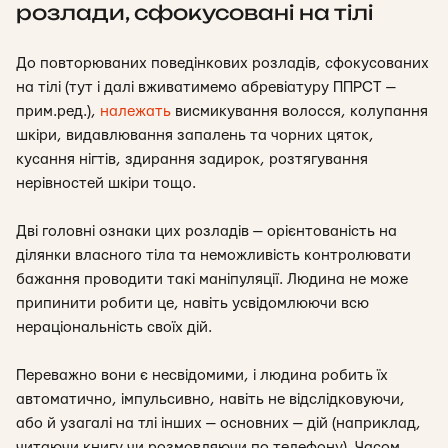
розлади, сфокусовані на тілі
До повторюваних поведінкових розладів, сфокусованих
на тілі (тут і далі вживатимемо абревіатуру ППРСТ —
прим.ред.),
належать
висмикування волосся, колупання
шкіри, видавлювання запалень та чорних цяток,
кусання нігтів
, здирання задирок, розтягування
нерівностей шкіри тощо.
Дві головні ознаки цих розладів — орієнтованість на
ділянки власного тіла та неможливість контролювати
бажання проводити такі маніпуляції. Людина не може
припинити робити це, навіть усвідомлюючи
всю
нераціональність своїх дій.
Переважно
вони
є несвідомими, і людина робить їх
автоматично, імпульсивно, навіть не відслідковуючи,
або й узагалі на тлі інших — основних — дій (наприклад,
читаючи книгу чи розмовляючи по телефону).
Часом