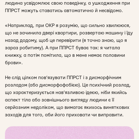
людина усвідомлює свою поведінку, а ушкодження при
ППРСТ можуть ставатись автоматично й несвідомо.
«
Наприклад, при ОКР я розумію, що сильно хвилююся,
що не зачинила двері квартири, розвертаю машину і їду
назад додому, щоб це перевірити (я точно знаю, що я
зараз робитиму). А при ППРСТ буває так: я читала
книжку, а потім помітила, що в мене немає половини
брови
».
Не слід цілком пов’язувати
ППРСТ
і з
дисморфічним
розладом (або
дисморфофобією
). Це психічний розлад,
що характеризується нав’язливою ідеєю, ніби якийсь
аспект тіла або зовнішнього вигляду людини є її
серйозним недоліком, що вимагає якихось виняткових
заходів для того, аби його приховати чи виправити.