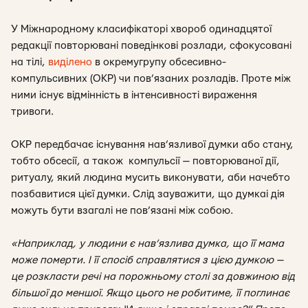
У Міжнародному класифікаторі хвороб одинадцятої
редакції
повторювані поведінкові розлади, сфокусовані
на тілі,
виділено
в окрему
групу обсесивно-
компульсивних (ОКР) чи пов’язаних розладів. Проте між
ними існує відмінність в інтенсивності вираження
тривоги.
ОКР передбачає існування н
ав’язливої думки або стану,
тобто
обсесії
, а також
компульсії
— повторюваної дії,
ритуалу, який людина мусить виконувати, аби начебто
позбавитися цієї думки.
Слід зауважити, що думка
і дія
можуть бути взагалі не пов’язані між собою.
«Наприклад, у людини є нав’язлива думка, що її мама
може померти. І її спосіб справлятися з цією думкою —
це розкласти речі на порожньому столі за довжиною від
більшої до меншої. Якщо цього не робитиме, її поглинає