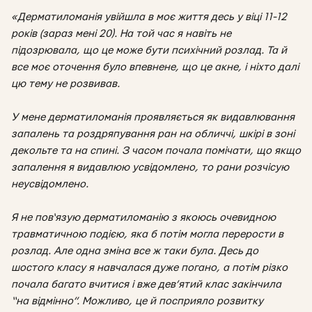
«Дерматиломанія увійшла в моє життя десь у віці 11-12
років (зараз мені 20). На той час я навіть не
підозрювала, що це може бути психічний розлад. Та й
все моє оточення було впевнене, що це акне, і ніхто далі
цю тему не розвивав.
У мене дерматиломанія проявляється як видавлювання
запалень та роздряпування ран на обличчі, шкірі в зоні
декольте та на спині. З часом почала помічати, що якщо
запалення я видавлюю усвідомлено, то рани розчісую
неусвідомлено.
Я не пов‘язую дерматиломанію з якоюсь очевидною
травматичною подією, яка б потім могла перерости в
розлад. Але одна зміна все ж таки була. Десь до
шостого класу я навчалася дуже погано, а потім різко
почала багато вчитися і вже дев’ятий клас закінчила
“на відмінно”. Можливо, це й посприяло розвитку