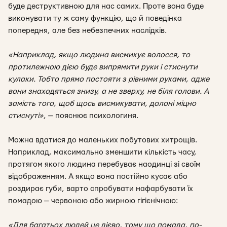
буде деструктивною для нас самих. Проте вона буде
виконувати ту ж саму функцію, що й поведінка
попередня, але без небезпечних наслідків.
«Наприклад, якщо людина висмикує волосся, то
протилежною дією буде випрямити руки і стиснути
кулаки. Тобто прямо постояти з рівними руками, адже
вони знаходяться знизу, а не зверху, не біля голови. А
замість того, щоб щось висмикувати, долоні міцно
стиснуті»
, — пояснює психологиня.
Можна вдатися до маленьких побутових хитрощів.
Наприклад,
максимально зменшити кількість часу,
протягом якого людина перебуває наодинці зі своїм
відображенням. А
якщо вона постійно кусає або
роздирає губи, варто спробувати нафарбувати їх
помадою — червоною або жирною гігієнічною:
«Для багатьох людей це дієво, тому що помада, по-