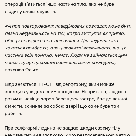
операції з’явиться інша частина тіла, яка не буде
людину влаштовувати.
«А при повторюваних поведінкових розладах може бути
певна неідеальність на тілі, котра виступає як тригер,
аби ця поведінка повторювалася. Цю неідеальність
хочеться прибрати, але цілковитої впевненості, що ця
частина всім помітна, немає. Люди не займаються цим
через те, що одержимі своїм зовнішнім виглядом
»
, —
пояснює Ольга.
Відрізняються
ППРСТ
і від селфгарму, який майже
завжди є усвідомленим процесом. Наприклад, людина
розуміє, навіщо зараз бере щось гостре, йде до ванної
кімнати, зачиняє за собою двері і що саме буде там
робити.
При селфгармі людина не завдає шкоди своєму тілу
ненавмисно чи випадково. Його безпосередньою метою