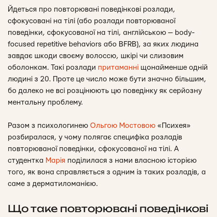
Йдеться про повторювані поведінкові розлади,
сфокусовані на тілі (або розлади повторюваної
поведінки, сфокусованої на тілі, англійською — body-
focused repetitive behaviors або BFRB), за яких людина
завдає шкоди своєму волоссю, шкірі чи слизовим
оболонкам.
Такі розлади
притаманні
щонайменше одній
людині з 20. Проте це число може бути значно більшим,
бо далеко не всі розцінюють цю поведінку як серйозну
ментальну проблему.
Разом з
психологинею
Ольгою Мостовою
«Психея»
розбиралася, у чому полягає специфіка розладів
повторюваної поведінки, сфокусованої на тілі. А
студентка
Марія
поділилася з нами власною історією
того, як вона справляється з одним із таких розладів, а
саме з дерматиломанією.
Що таке повторювані поведінкові