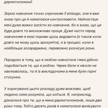
дерматиломанії.
Зараз навчання точно спричиняє її епізоди, але я вже
знаю про це й намагаюся контролювати. Найчастіше
мені дуже важко засісти за навчання, бо я знаю, що це
буде довга та виснажлива праця. Дуже часто перед
навчанням я маю пориви щось видавити (а також коли
довго не можу щось зрозуміти), а в процесі, коли я
найбільше зосереджена, переважно розчісую рани.
Парадокс в тому, що я люблю навчатися і мені дійсно
подобається те, що я роблю. Через бали я ніколи не
хвилювалась, та й із викладачами в мене були гарні
стосунки.
У коригуванні цього розладу дуже важливо, щоб
людина сама розуміла, що коїться. Я, наприклад,
дізналася про те, що в мене дерматиломанія, лише два
роки тому. Тобто десять років я намагалася вилікувати