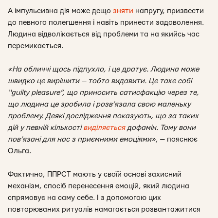
А імпульсивна дія може дещо
зняти
напругу, призвести
до певного полегшення і навіть принести задоволення.
Людина відволікається від проблеми та на якийсь час
перемикається.
«На обличчі щось підпухло, і це дратує. Людина може
швидко це вирішити — тобто видавити. Це таке собі
“guilty pleasure”, що приносить сатисфакцію через те,
що людина це зробила і розв’язала свою маленьку
проблему. Деякі дослідження показують, що за таких
дій у певній кількості
виділяється
дофамін. Тому вони
пов’язані для нас з приємними емоціями»
, — пояснює
Ольга.
Фактично, ППРСТ
мають у своїй основі
захисний
механізм, спосіб перенесення емоцій, який людина
спрямовує на саму себе.
І з допомогою цих
повторюваних ритуалів намагається розвантажитися