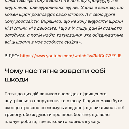
Кілька місяців тому я мала піти на нову процедуру з їх
видалення, але відмовилася від неї. Зараз я вважаю, що
кожен шрам розповідає свою історію. А я свою дуже
хочу розповісти. Вирішила, що не хочу видаляти шрами
ні зі спини, ні з декольте, і що я їх лишу, дам їм повністю
загоїтися, а потім наб‘ю татуювання, яке об’єднуватиме
всі ці шрами в моє особисте сузір’я».
ВІДЕО:
https://www.youtube.com/watch?v=7KdGuG3E9JE
Чому нас тягне завдати собі
шкоди
Потяг до цих дій виникає внаслідок підвищеного
внутрішнього напруження та стресу. Людина може бути
сконцентрована на якомусь завданні, що викликає в неї
тривогу, або ж думати про щось болісне, що вона
планує робити, і це цілковито займає її увагу.