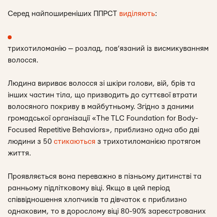
Серед найпоширеніших ППРСТ
виділяють
:
трихотиломанію
— розлад, пов’язаний із висмикуванням
волосся.
Людина вириває волосся зі шкіри голови, вій, брів та
інших частин тіла, що призводить до суттєвої втрати
волосяного покриву в майбутньому. Згідно з даними
громадської організації «The TLC Foundation for Body-
Focused Repetitive Behaviors», приблизно одна або дві
людини з 50
стикаються
з трихотиломанією протягом
життя.
Проявляється вона переважно в пізньому дитинстві та
ранньому підлітковому віці. Якщо в цей період
співвідношення хлопчиків та дівчаток є приблизно
однаковим, то в дорослому віці 80-90% зареєстрованих