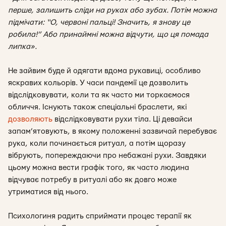
перше, залишить сліди на руках або зубах. Потім можна
підмічати: “О, червоні пальці! Значить, я знову це
робила!” Або принаймні можна відчути, що ця помада
липка».
Не зайвим буде й одягати вдома рукавиці, особливо
яскравих кольорів. У часи пандемії це дозволить
відслідковувати, коли та як часто ми торкаємося
обличчя. Існують також спеціальні браслети, які
дозволяють
відслідковувати рухи тіла. Ці девайси
запам’ятовують, в якому положенні зазвичай перебуває
рука, коли починається ритуал, а потім щоразу
вібрують, попереждаючи про небажані рухи. Завдяки
цьому можна вести графік того, як часто людина
відчуває потребу в ритуалі або як довго може
утриматися від нього.
Психологиня радить сприймати процес терапії як