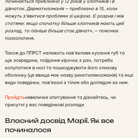
починається приблизно у 12 років у хлопчиків і в
дівчаток. Дерматиломанія — приблизно в 15, коли
можуть з’явитися проблеми зі шкірою. Є розрив і між
статями: якщо спочатку більше хлопчиків мають цей
розлад, то пізніше більше стає дівчат»,
— пояснює
психологиня.
Також до ППРСТ належать нав’язливе кусання губ та
щік зсередини, поїдання кірочок з ран, потреба
колупатися в носі та пошкоджувати його слизову
оболонку (це явище має назву ринотилексоманія) та інші
види поведінки, пов’язані з тілом або доглядом за ним.
Пройдіть
невеличке опитування та дізнайтесь, чи
присутні у вас поведінкові розлади
Власний досвід Марії. Як все
починалося