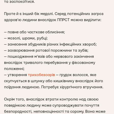
та заспокоїтися.
Проте й є інший бік медалі. Серед потенційних загроз
здоров’ю людини внаслідок ППРСТ можна виділити:
— повне або часткове облисіння;
— мозолі, шрами, рубці;
— занесення збудників різних інфекційних хвороб;
— захворювання ротової порожнини та зубів;
— пошкодження м’язів або нервового закінчення
внаслідок тривалого перебування у фіксованому
положенні;
— утворення
трихобезоарів
— грудок волосся, яке
скупчується в шлунку або кишківнику внаслідок його
поїдання людиною. Потребує хірургічного втручання.
Окрім того, внаслідок втрати контролю над своєю
поведінкою людину може супроводжувати почуття
безпорадності, неповноцінності
та сорому
. Вона може