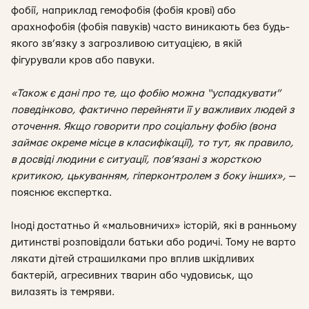
фобії, наприклад гемофобія (фобія крові) або
арахнофобія (фобія павуків) часто виникають без будь-
якого зв’язку з загрозливою ситуацією, в якій
фігурували кров або павуки.
«Також є дані про те, що фобію можна “успадкувати
”
поведінково, фактично перейняти її у важливих людей з
оточення. Якщо говорити про соціальну фобію (вона
займає окреме місце в класифікації), то тут, як правило,
в досвіді людини є ситуації, пов’язані з жорсткою
критикою, цькуванням, гіперконтролем з боку інших»,
—
пояснює експертка.
Іноді достатньо й «мальовничих» історій, які в ранньому
дитинстві розповідали батьки або родичі. Тому не варто
лякати дітей страшилками про вплив шкідливих
бактерій, агресивних тварин або чудовиськ, що
вилазять із темряви.