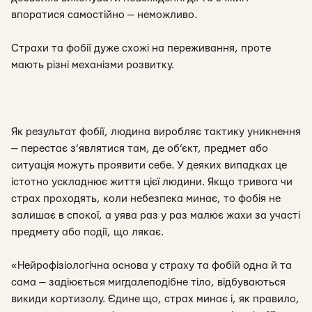
впоратися самостійно — неможливо.
Страхи та фобії дуже схожі на переживання, проте
мають різні механізми розвитку.
Як результат фобії, людина виробляє тактику уникнення
— перестає з’являтися там, де об’єкт, предмет або
ситуація можуть проявити себе. У деяких випадках це
істотно ускладнює життя цієї людини. Якщо тривога чи
страх проходять, коли небезпека минає, то фобія не
залишає в спокої, а уява раз у раз малює жахи за участі
предмету або події, що лякає.
«
Нейрофізіологічна основа у страху та фобій одна й та
сама — задіюється мигдалеподібне тіло, відбуваються
викиди кортизолу. Єдине що, страх минає і, як правило,