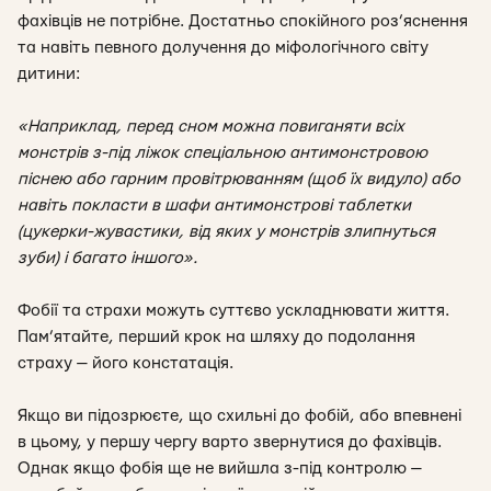
фахівців не потрібне. Достатньо спокійного роз’яснення
та навіть певного долучення до міфологічного світу
дитини:
«Наприклад, перед сном можна повиганяти всіх
монстрів з-під ліжок спеціальною антимонстровою
піснею або гарним провітрюванням (щоб їх видуло) або
навіть покласти в шафи антимонстрові таблетки
(цукерки-жувастики, від яких у монстрів злипнуться
зуби) і багато іншого».
Фобії та страхи можуть суттєво ускладнювати життя.
Пам’ятайте, перший крок на шляху до подолання
страху — його констатація.
Якщо ви підозрюєте, що схильні до фобій, або впевнені
в цьому, у першу чергу варто звернутися до фахівців.
Однак якщо фобія ще не вийшла з-під контролю —