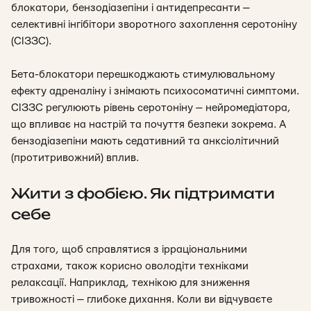
блокатори, бензодіазепіни і антидепресанти —
селективні інгібітори зворотного захоплення серотоніну
(СІЗЗС).
Бета-блокатори перешкоджають стимулювальному
ефекту адреналіну і знімають психосоматичні симптоми.
СІЗЗС регулюють рівень серотоніну — нейромедіатора,
що впливає на настрій та почуття безпеки зокрема. А
бензодіазепіни мають седативний та анксіолітичний
(протитривожний) вплив.
Жити з фобією. Як підтримати
себе
Для того, щоб справлятися з ірраціональними
страхами, також корисно оволодіти техніками
релаксації. Наприклад, технікою для зниження
тривожності — глибоке дихання. Коли ви відчуваєте