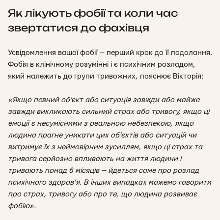
Як лікують фобії та коли час
звертатися до фахівця
Усвідомлення вашої фобії — перший крок до її подолання.
Фобія в клінічному розумінні і є психічним розладом,
який належить до групи тривожних, пояснює Вікторія:
«Якщо певний об’єкт або ситуація завжди або майже
завжди викликають сильний страх або тривогу, якщо ці
емоції є несумісними з реальною небезпекою, якщо
людина прагне уникати цих об’єктів або ситуацій чи
витримує їх з неймовірним зусиллям, якщо ці страх та
тривога серйозно впливають на життя людини і
тривають понад 6 місяців — йдеться саме про розлад
психічного здоров’я. В інших випадках можемо говорити
про страх, тривогу або про те, що людина розвиває
фобію».