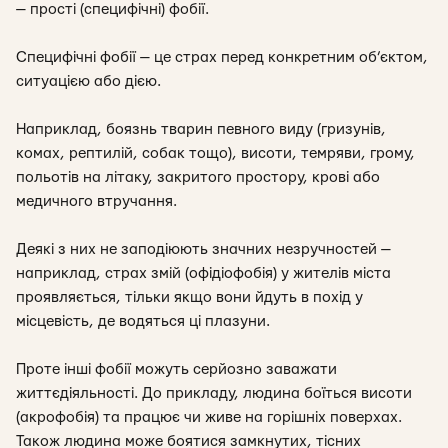
— прості (специфічні) фобії.
Специфічні фобії
— це страх перед конкретним об’єктом,
ситуацією або дією.
Наприклад, боязнь тварин певного виду (гризунів,
комах, рептилій, собак тощо), висоти, темряви, грому,
польотів на літаку, закритого простору, крові або
медичного втручання.
Деякі з них не заподіюють значних незручностей —
наприклад, страх змій (офідіофобія) у жителів міста
проявляється, тільки якщо вони йдуть в похід у
місцевість, де водяться ці плазуни.
Проте інші фобії можуть серйозно заважати
життєдіяльності. До прикладу, людина боїться висоти
(акрофобія) та працює чи живе на горішніх поверхах.
Також людина може боятися замкнутих, тісних