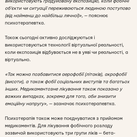
використовують градуйовану експозицію, коли фобічні
об’єкти чи ситуації переживаються людиною поступово
(від найменш до найбільш лячної)
»,
— пояснює
психотерапевтка.
Також сьогодні активно досліджуються і
використовуються технології віртуальної реальності,
коли експозиція відбувається не в уяві чи реальності, а
віртуально.
«Так можна позбавитися аерофобії (літаків), акрофобії
(висоти), а також фобії соціальних виступів та багатьох
інших. Медикаментозне лікування також показано у
важких випадках, зокрема для того, аби знизити
емоційну напругу»,
— зазначає психотерапевтка.
Психотерапія також може поєднуватися з прийомом
медикаментів. Для лікування фобічного розладу
зазвичай використовують три групи ліків — бета-