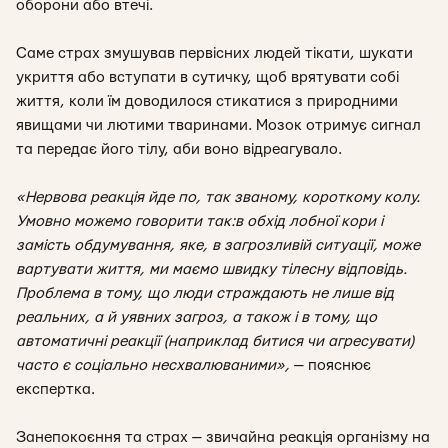
оборони або втечі.
Саме страх змушував первісних людей тікати, шукати
укриття або вступати в сутичку, щоб врятувати собі
життя, коли їм доводилося стикатися з природними
явищами чи лютими тваринами. Мозок отримує сигнал
та передає його тілу, аби воно відреагувало.
«Нервова реакція йде по, так званому, короткому колу.
Умовно можемо говорити так:в обхід лобної кори і
замість обдумування, яке, в загрозливій ситуації, може
вартувати життя, ми маємо швидку тілесну відповідь.
Проблема в тому, що люди страждають не лише від
реальних, а й уявних загроз, а також і в тому, що
автоматичні реакції (наприклад битися чи агресувати)
часто є соціально несхвалюваними»,
— пояснює
експертка
.
Занепокоєння та страх — звичайна реакція організму на