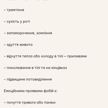
– тремтіння
– сухість у роті
– запаморочення, зомління
– здуття живота
– відчуття тепла або холоду в тілі — приливами
– поколювання в тілі та на кінцівках
– підвищене потовиділення
Емоційними проявами фобій є:
– почуття тривоги або паніки