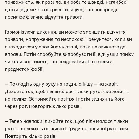
тривожність, як правило, ви робите швидкі, неглибокі
вдихи (відомі як «гіпервентиляція»), що насправді
посилює фізичне відчуття тривоги.
Гармонізуючи дихання, ви можете зменшити відчуття
тривоги, напруження та неспокою. Тренуйтеся, коли ви
знаходитеся у спокійному стані, поки не звикнете до
вправи. Потім спробуйте випробувати її, відчувши паніку
чи коли знатимете, що невдовзі ви зіткнетеся з
предметом фобії.
— Покладіть одну руку на груди, а іншу — на живіт.
Дихайте так, щоб піднімалася тільки рука, яка лежить
на грудях. Затримайте повітря і потім видихніть його
через рот. Повторіть кілька разів.
— Тепер навпаки: дихайте так, щоб піднімалася тільки
рука, що лежить на животі. Груди не повинні рухатися.
Повторіть кілька разів.