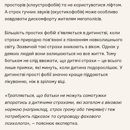
просторів (клаустрофобія) та не користуватися ліфтом.
А страх гучних звуків (акустикофобія) може особливо
завдавати дискомфорту жителям мегаполісів.
Більшість простих фобій з’являється в дитинстві, коли
страхи природно пов’язані з пізнанням навколишнього
світу. Зазвичай такі страхи зникають з віком. Однак у
деяких людей вони залишаються на все життя. Тому
батькам не слід вважати, що дитячі страхи — це всього
лише примхи, які минуть, коли дитина подорослішає. У
дитинстві прості фобії значно краще піддаються
лікуванню, ніж в зрілому віці.
«Трапляється, що батьки не можуть самотужки
впоратись з дитячими страхами, які загалом є віковою
нормою (наприклад, страх грому або темряви) і теж
потребують підказок та супроводу фахового
психолога»
,
— пояснює експертка.