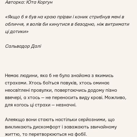
Авторка: Юта Коргун
«Якщо б я був на краю прірви і коник стрибнув мені в
обличчя, я волів би кинутися в безодню, ніж витримати
ці дотики»
Сальвадор Далі
Немає людини, яка б не була знайома з якимись
страхами. Хтось боїться павуків, хтось оминає
неосвітлені провулки, повертаючись додому пізно
ввечері, а хтось — не переносить виду крові. Можливо,
для когось ці страхи — незначні.
Алеякщо вони стають настільки серйозними, що
викликають дискомфорт і заважають звичайному
життю, то перетворюються на фобії.