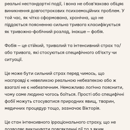
реальні нестандартні події, і вона не обов’язково обіцяє
виникнення довгострокових психоемоційних проблем. У
той час, як чітко сформована, хронічна, що не
піддається поясненню сильна тривога класифікується
як тривожно-фобічний розлад, інакше — фобія.
Фобія — це стійкий, тривалий та інтенсивний страх та/
або тривога, які стосуються специфічного об’єкту чи
ситуації.
Це може бути сильний страх перед чимось, що
насправді є невеликою реальною небезпекою або ж
взагалі не є небезпечним. Неможливо логічно пояснити,
чому саме людина чогось боїться. Прості або специфічні
фобії можуть стосуватися природних явищ, тварин,
медичних процедур тощо, зазначає Вікторія.
Це стан інтенсивного ірраціонального страху, що не
дозволяє виконувати повсякденні дії та з яким