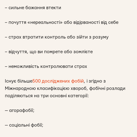
– сильне бажання втекти
– почуття «нереальності» або відірваності від себе
– страх втратити контроль або зійти з розуму
– відчуття, що ви помрете або зомлієте
– неможливість контролювати страх
Існує більше
500 досліджених фобій
, і згідно з
Міжнародною класифікацією хвороб, фобічні розлади
поділяються на три основні категорії:
— агорафобії;
— соціальні фобії;