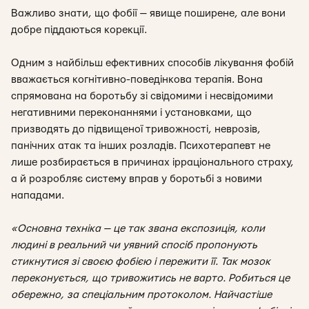
Важливо знати, що фобії — явище поширене, але вони
добре піддаються корекції.
Одним з найбільш ефективних способів лікування фобій
вважається когнітивно-поведінкова терапія. Вона
спрямована на боротьбу зі свідомими і несвідомими
негативними переконаннями і установками, що
призводять до підвищеної тривожності, неврозів,
панічних атак та інших розладів. Психотерапевт не
лише розбирається в причинах ірраціонального страху,
а й розробляє систему вправ у боротьбі з новими
нападами.
«Основна техніка — це так звана експозиція, коли
людині в реальний чи уявний спосіб пропонують
стикнутися зі своєю фобією і пережити її. Так мозок
переконується, що тривожитись не варто. Робиться це
обережно, за спеціальним протоколом. Найчастіше