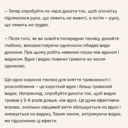
— Тепер спробуйте по черзі дихати так, щоб спочатку
піднімалася рука, що лежить на животі, а потім — рука,
що лежить на грудях.
— Після того, як ви освоїте попередню техніку, дихайте
глибоко, використовуючи одночасно обидва види
дихання. При цьому робіть невеликі паузи між вдихом і
видихом. Вдих і видих повинні тривати за часом
однаково.
Ще одна корисна техніка для зняття тривожності і
розслаблення — ц
е короткий вдих і більш тривалий
видих
. Наприклад, спробуйте дихати так, щоб видих
тривав у 5-6 разів довше, ніж вдох. Це дуже ефективна
вправа, оскільки серцевий ритм збільшується на вдосі і
знижується на видиху. Таким чином, затримуючи видих,
ми підсилюємо ці ефекти.