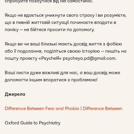
спробуйте позбутися від неї самостійно.
Якщо не вдається уникнути свого страху і ви розумієте,
що в певній життєвій ситуації починаєте впадати в
паніку — не бійтеся просити по допомогу.
Якщо ви чи ваші близькі мають досвід життя з фобією
або її подолання, поділіться своєю історією — пишіть на
пошту проекту «PsycheЯ»
psycheya.pd@gmail.com
.
Ваші листи дуже важливі для нас, а ваш досвід може
допомогти іншим впоратися з проблемою!
Джерела
Difference Between Fear and Phobia | Difference Between
Oxford Guide to Psychiatry