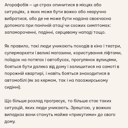
Агорафобія
— це страх опинитися в місцях або
ситуаціях, з яких може бути важко або незручно
вибратися, або де не може бути надана своєчасна
допомога при панічній атаці чи схожих симптомах:
запамороченні, падінні, серцевому нападі тощо.
Як правило, такі люди уникають походів в кіно і театри,
супермаркети і великі магазини, користування ліфтами,
поїздок на потягах і автобусах, прогулянок вулицями,
бояться бути далеко від дому і залишитися на самоті в
порожній квартирі, і навіть бояться знаходитися в
автомобілі (як за кермом, так і на пасажирському
сидінні).
Що більше розлад прогресує, то більше стає таких
ситуацій, яких люди уникають. Зрештою, у важких
випадках вони стануть майже «прикутими» до свого
дому.