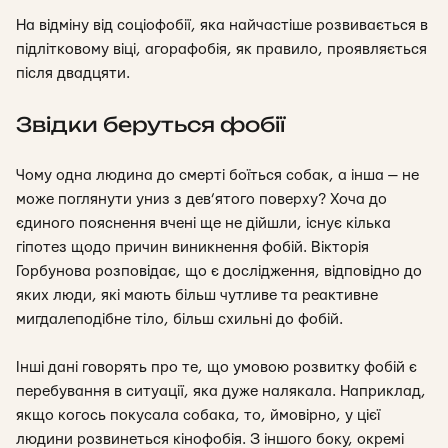
На відміну від соціофобії, яка найчастіше розвивається в
підлітковому віці, агорафобія, як правило, проявляється
після двадцяти.
Звідки беруться фобії
Чому одна людина до смерті боїться собак, а інша — не
може поглянути униз з дев’ятого поверху? Хоча до
єдиного пояснення вчені ще не дійшли, існує кілька
гіпотез щодо причин виникнення фобій. Вікторія
Горбунова розповідає, що є дослідження, відповідно до
яких люди, які мають більш чутливе та реактивне
мигдалеподібне тіло, більш схильні до фобій.
Інші дані говорять про те, що умовою розвитку фобій є
перебування в ситуації, яка дуже налякала. Наприклад,
якщо когось покусала собака, то, ймовірно, у цієї
людини розвинеться кінофобія. З іншого боку, окремі