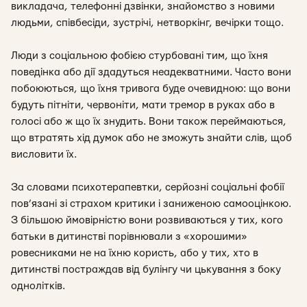
викладача, телефонні дзвінки, знайомство з новими
людьми, співбесіди, зустрічі, нетворкінг, вечірки тощо.
Люди з соціальною фобією стурбовані тим, що їхня
поведінка або дії здадуться неадекватними. Часто вони
побоюються, що їхня тривога буде очевидною: що вони
будуть пітніти, червоніти, мати тремор в руках або в
голосі або ж що їх знудить. Вони також переймаються,
що втратять хід думок або не зможуть знайти слів, щоб
висловити їх.
За словами психотерапевтки, серйозні соціальні фобії
пов’язані зі страхом критики і заниженою самооцінкою.
З більшою ймовірністю вони розвиваються у тих, кого
батьки в дитинстві порівнювали з «хорошими»
ровесниками не на їхню користь, або у тих, хто в
дитинстві постраждав від булінгу чи цькування з боку
однолітків.