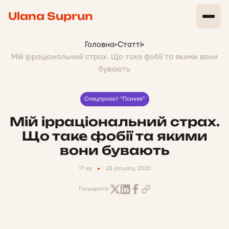
Ulana Suprun
Головна
>
Статті
>
Мій ірраціональний страх. Що таке фобії та якими вони
бувають
Спецпроєкт "Психея"
Мій ірраціональний страх.
Що таке фобії та якими
вони бувають
17 хв
23 january, 2020
Поширити: