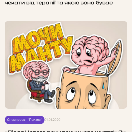
чекати від терапії та якою вона буває
Спецпроєкт "Психея"
01.01.2020