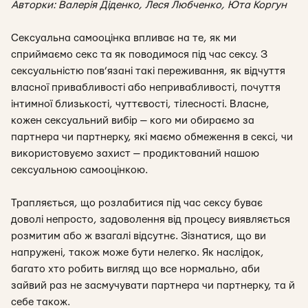
Авторки: Валерія Діденко, Леся Любченко, Юта Коргун
Сексуальна самооцінка впливає на те, як ми
сприймаємо секс та як поводимося під час сексу. З
сексуальністю пов’язані такі переживання, як відчуття
власної привабливості або непривабливості, почуття
інтимної близькості, чуттєвості, тілесності. Власне,
кожен сексуальний вибір — кого ми обираємо за
партнера чи партнерку, які маємо обмеження в сексі, чи
використовуємо захист — продиктований нашою
сексуальною самооцінкою.
Трапляється, що розлабитися під час сексу буває
доволі непросто, задоволення від процесу виявляється
розмитим або ж взагалі відсутнє. Зізнатися, що ви
напружені, також може бути нелегко. Як наслідок,
багато хто робить вигляд що все нормально, аби
зайвий раз не засмучувати партнера чи партнерку, та й
себе також.