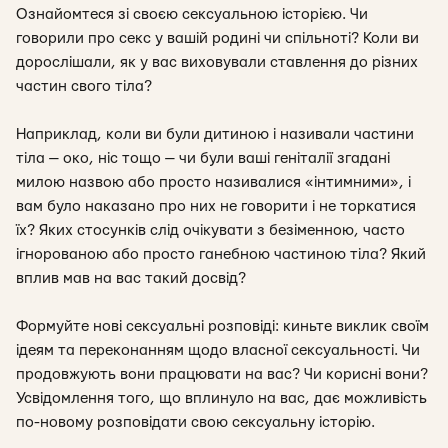
Ознайомтеся зі своєю сексуальною історією. Чи
говорили про секс у вашій родині чи спільноті? Коли ви
дорослішали, як у вас виховували ставлення до різних
частин свого тіла?
Наприклад, коли ви були дитиною і називали частини
тіла — око, ніс тощо — чи були ваші геніталії згадані
милою назвою або просто називалися «інтимними», і
вам було наказано про них не говорити і не торкатися
їх? Яких стосунків слід очікувати з безіменною, часто
ігнорованою або просто ганебною частиною тіла? Який
вплив мав на вас такий досвід?
Формуйте нові сексуальні розповіді: киньте виклик своїм
ідеям та переконанням щодо власної сексуальності. Чи
продовжують вони працювати на вас? Чи корисні вони?
Усвідомлення того, що вплинуло на вас, дає можливість
по-новому розповідати свою сексуальну історію.