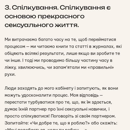
3. Спілкування. Спілкування є
основою прекрасного
сексуального життя.
Ми витрачаємо багато часу на те, щоб перейматися
процесом — ми читаємо книги та статті в журналах, які
обіцяють всілякі результати, лише якщо ви зробите те
чи інше. І тоді ми проводимо більшу частину часу в
ліжку, хвилюючись, чи запам’ятали ми «правильні»
рухи.
Люди заходять до мого кабінету і запитують, як вони
можуть удосконалити процес. Моя відповідь —
перестати турбуватися про те, що, як їм здається,
думає їхній партнер про їхні сексуальні навички, і
просто спілкуватися! Поговоріть зі своїм партнером.
Запитайте:
«Чи добре те, що я роблю?»
або скажіть: