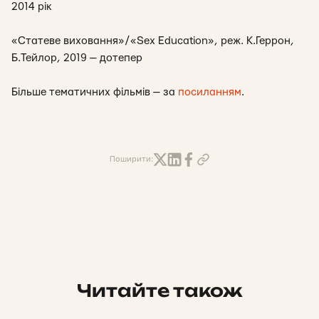
2014 рік
«Cтатеве виховання»/«Sex Education», реж. К.Геррон,
Б.Тейлор, 2019 — дотепер
Більше тематичних фільмів — за
посиланням
.
Поширити:
Читайте також