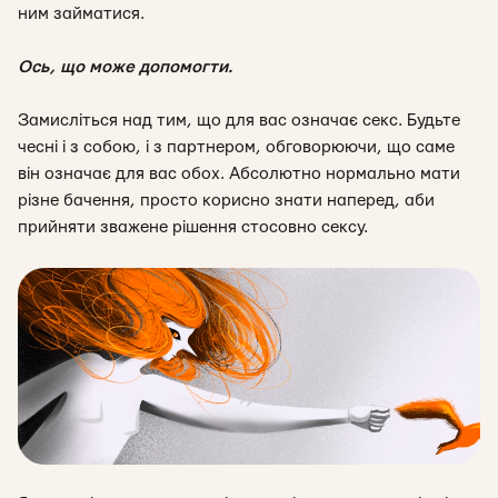
ним займатися.
Ось, що може допомогти.
Замисліться над тим, що для вас означає секс. Будьте
чесні і з собою, і з партнером, обговорюючи, що саме
він означає для вас обох. Абсолютно нормально мати
різне бачення, просто корисно знати наперед, аби
прийняти зважене рішення стосовно сексу.