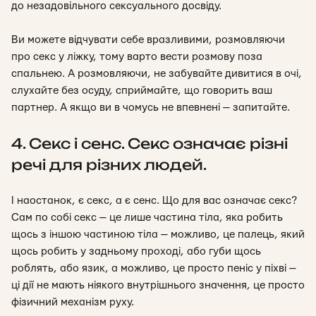
до незадовільного сексуального досвіду.
Ви можете відчувати себе вразливими, розмовляючи
про секс у ліжку, тому варто вести розмову поза
спальнею. А розмовляючи, не забувайте дивитися в очі,
слухайте без осуду, сприймайте, що говорить ваш
партнер. А якщо ви в чомусь не впевнені — запитайте.
4. Секс і сенс. Секс означає різні
речі для різних людей.
І наостанок, є секс, а є сенс. Що для вас означає секс?
Сам по собі секс — це лише частина тіла, яка робить
щось з іншою частиною тіла — можливо, це палець, який
щось робить у задньому проході, або губи щось
роблять, або язик, а можливо, це просто пеніс у піхві —
ці дії не мають ніякого внутрішнього значення, це просто
фізичний механізм руху.