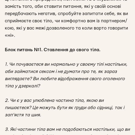
замість того, аби ставити питання, які у своїй основі
передбачають негатив, спробуйте запитати себе, як ви
сприймаєте своє тіло, чи комфортно вам із партнером/
кою, які у вас межі дозволеного та коли варто говорити
«ні».
Блок питань №1. Ставлення до свого тіла.
1. Чи почуваєтеся ви нормально у своєму тілі настільки,
аби займатися сексом і не думати про те, як зараз
виглядаєте? Ви любите відображення свого оголеного
тіла у дзеркалі?
2. Чи є у вас улюблена частина тіла, якою ви
пишаєтеся? Це можуть бути як груди або сідниці, так і
зап’ястя та шия.
3. Які частини тіла вам не подобаються настільки, що ви