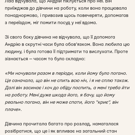
Ліза відчувала, що Андрій піклується про неї. Він
приїжджав до дівчини на роботу, коли вона працювала
понаднормово, і привозив щось повечеряти, допомагав
з переїздом, міг помити посуд у неї вдома.
Зі свого боку дівчина не відчувала, що її допомога
Андрію в скрутні часи була обов’язком. Вона любила цю
людину, і була готова її підтримати та вислухати. Проте
зізнається — часом то було складно:
«Ми ночували разом в періоди, коли йому було погано.
Це означало, що він не спить всю ніч, і я не сплю також.
Далі він засинає і хоч до обіду поспить, а мені треба йти
на роботу. Мені дуже шкода його, я бачу, що йому
реально погано, він не може спати, його “криє”, він
плаче
»
.
Дівчина прочитала багато про розлад, намагалася
розібратися, що це і як впливає на загальний стан