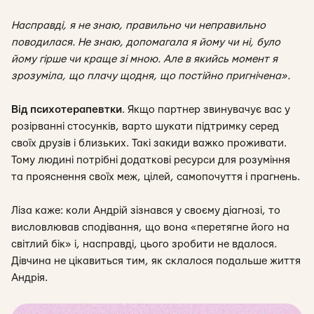
Насправді, я не знаю, правильно чи неправильно
поводилася. Не знаю, допомагала я йому чи ні, було
йому гірше чи краще зі мною. Але в якийсь момент я
зрозуміла, що плачу щодня, що постійно пригнічена».
Від психотерапевтки
.
Якщо партнер звинувачує вас у
розірванні стосунків, варто шукати підтримку серед
своїх друзів і близьких. Такі закиди важко проживати.
Тому людині потрібні додаткові ресурси для розуміння
та прояснення своїх меж, цілей, самопочуття і прагнень.
Ліза каже: коли Андрій зізнався у своєму діагнозі, то
висловлював сподівання, що вона «перетягне його на
світлий бік» і, насправді, цього зробити не вдалося.
Дівчина не цікавиться тим, як склалося подальше життя
Андрія.