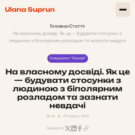
Ulana Suprun
Головна
>
Статті
>
На власному досвіді. Як це — будувати стосунки з
людиною з біполярним розладом та зазнати невдачі
Спецпроєкт "Психея"
На власному досвіді. Як це
— будувати стосунки з
людиною з біполярним
розладом та зазнати
невдачі
20 хв
07 august, 2020
Поширити: