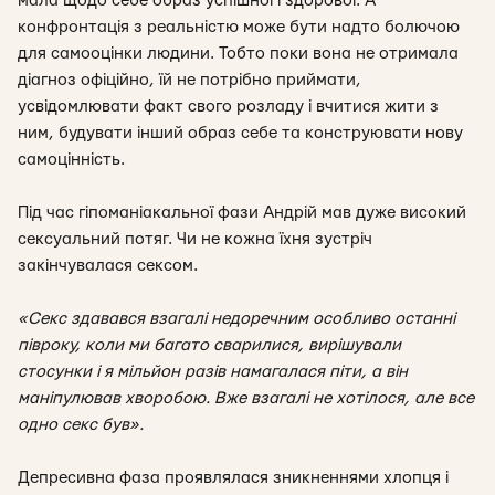
мала щодо себе образ успішної і здорової. А
конфронтація з реальністю може бути надто болючою
для самооцінки людини. Тобто поки вона не отримала
діагноз офіційно, їй не потрібно приймати,
усвідомлювати факт свого розладу і вчитися жити з
ним, будувати інший образ себе та конструювати нову
самоцінність.
Під час гіпоманіакальної фази Андрій мав дуже високий
сексуальний потяг. Чи не кожна їхня зустріч
закінчувалася сексом.
«Секс здавався взагалі недоречним особливо останні
півроку, коли ми багато сварилися, вирішували
стосунки і я мільйон разів намагалася піти, а він
маніпулював хворобою. Вже взагалі не хотілося, але все
одно секс був».
Депресивна фаза проявлялася зникненнями хлопця і