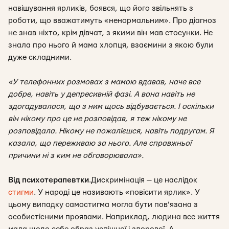
навішування ярликів, боявся, що його звільнять з
роботи, що вважатимуть «ненормальним». Про діагноз
не знав ніхто, крім дівчат, з якими він мав стосунки. Не
знала про нього й мама хлопця, взаємини з якою були
дуже складними.
«У телефонних розмовах з мамою вдавав, наче все
добре, навіть у депресивній фазі. А вона навіть не
здогадувалася, що з ним щось відбувається. І оскільки
він нікому про це не розповідав, я теж нікому не
розповідала. Нікому не пожалієшся, навіть подругам. Я
казала, що переживаю за нього. Але справжньої
причини ні з ким не обговорювала».
Від психотерапевтки
.
Дискримінація — це наслідок
стигми
. У народі це називають «повісити ярлик». У
цьому випадку самостигма могла бути пов’язана з
особистісними проявами. Наприклад, людина все життя