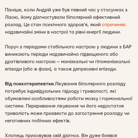
Пізніше, коли Андрій уже був певний час у стосунках з
Лізою, йому діагностували біполярний афективний
розлад. Це стан психічного здоров’я, який
спричиняє
надзвичайні зміни в настрої та рівні енергії людини.
Поруч з періодами стабільного настрою у людини з БАР
виникають періоди надзвичайно підвищеного або
дратівливого настрою — маніакальні чи гіпоманіакальні
епізоди (або ж фази), а також депресивні епізоди.
Від психотерапевтки
.
Лікування біполярного розладу
потребує індивідуальних підходу і тривалості, які
обумовлені особливостями роботи мозку і гормональної
системи. Переривання лікування чи його недостатня
тривалість може призвести до загострення розладу чи
негативних побічних ефектів.
Хлопець приховував свій діагноз. Він дуже боявся