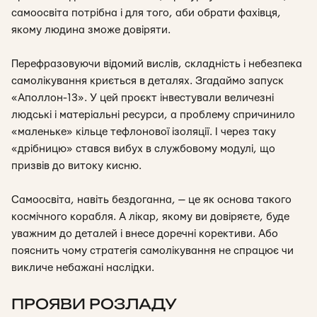
самоосвіта потрібна і для того, аби обрати фахівця,
якому людина зможе довіряти.
Перефразовуючи відомий вислів, складність і небезпека
самолікування криється в деталях. Згадаймо запуск
«Аполлон-13». У цей проєкт інвестували величезні
людські і матеріальні ресурси, а проблему спричинило
«маленьке» кільце тефлонової ізоляції. І через таку
«дрібницю» стався вибух в службовому модулі, що
призвів до витоку кисню.
Самоосвіта, навіть бездоганна, — це як основа такого
космічного корабля. А лікар, якому ви довіряєте, буде
уважним до деталей і внесе доречні корективи. Або
пояснить чому стратегія самолікування не спрацює чи
викличе небажані наслідки.
ПРОЯВИ РОЗЛАДУ