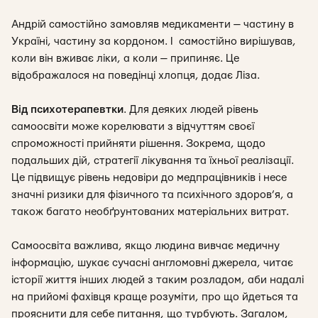
Андрій самостійно замовляв медикаменти — частину в
Україні, частину за кордоном. І самостійно вирішував,
коли він вживає ліки, а коли — припиняє. Це
відображалося на поведінці хлопця, додає Ліза.
Від психотерапевтки
.
Для деяких людей
рівень
самоосвіти може корелювати з відчуттям своєї
спроможності прийняти рішення. Зокрема, щодо
подальших дій, стратегії лікування та їхньої реалізації.
Це підвищує рівень недовіри до медпрацівників і несе
значні ризики для фізичного та психічного здоров’я, а
також багато необґрунтованих матеріальних витрат.
Самоосвіта важлива, якщо людина вивчає медичну
інформацію, шукає сучасні англомовні джерела, читає
історії життя інших людей з таким розладом, аби надалі
на прийомі фахівця краще розуміти, про що йдеться та
прояснити для себе питання, що турбують. Загалом,