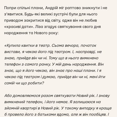
Попри спільні плани, Андрій міг раптово зникнути і не
з’явитися. Будь-які великі зустрічі були для нього
приводом закритися від світу, адже він не любив
«красиві дати». Ліза згадує святкування свого дня
народження та Нового року:
«Купила квитки в театр. Сьома вечора, початок
вистави, я чекаю його під театром. І, насправді, не
знаю, прийде він чи ні. Тому що в нього вимкнено
телефон з самого ранку. У мій день народження. Він
знає, що я його чекаю, він знає про наші плани. І я
чекаю під театром і думаю, прийде він чи ні, мені йти
самій чи що робити?
Або домовляємося разом святкувати Новий рік. І знову
вимкнений телефон, і його немає. Я залишаюся на
зйомній квартирі в Новий рік. У такому випадку я краще
б провела його з батьками вдома, але ж він пообіцяв. І