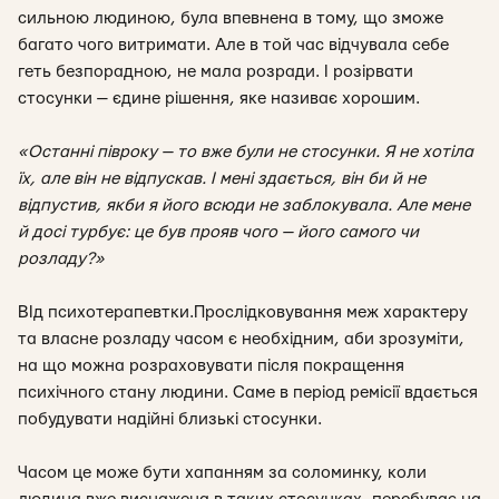
сильною людиною, була впевнена в тому, що зможе
багато чого витримати. Але в той час відчувала себе
геть безпорадною, не мала розради. І розірвати
стосунки — єдине рішення, яке називає хорошим.
«Останні півроку — то вже були не стосунки. Я не хотіла
їх, але він не відпускав. І мені здається, він би й не
відпустив, якби я його всюди не заблокувала. Але мене
й досі турбує: це був прояв чого — його самого чи
розладу?»
ВІд психотерапевтки.
Прослідковування меж характеру
та власне розладу часом є необхідним, аби зрозуміти,
на що можна розраховувати після покращення
психічного стану людини. Саме в період ремісії вдається
побудувати надійні близькі стосунки.
Часом це може бути хапанням за соломинку, коли