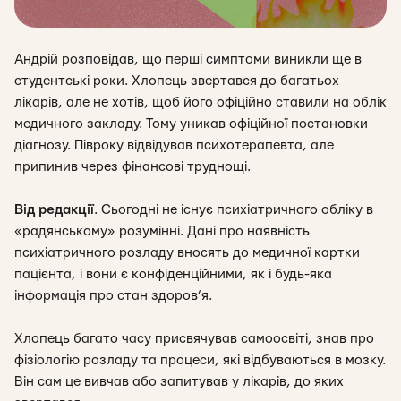
Андрій розповідав, що перші симптоми виникли ще в
студентські роки. Хлопець звертався до багатьох
лікарів, але не хотів, щоб його офіційно ставили на облік
медичного закладу. Тому уникав офіційної постановки
діагнозу. Півроку відвідував психотерапевта, але
припинив через фінансові труднощі.
Від редакції
.
Сьогодні не існує психіатричного обліку в
«радянському» розумінні. Дані про наявність
психіатричного розладу вносять до медичної картки
пацієнта, і вони є конфіденційними, як і будь-яка
інформація про стан здоров’я.
Хлопець багато часу присвячував самоосвіті, знав про
фізіологію розладу та процеси, які відбуваються в мозку.
Він сам це вивчав або запитував у лікарів, до яких