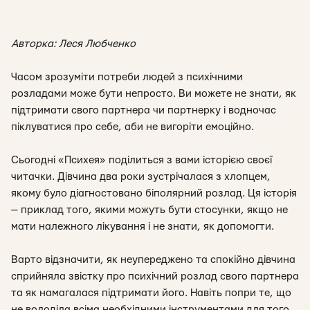
Авторка: Леся Любченко
Часом зрозуміти потреби людей з психічними
розладами може бути непросто. Ви можете не знати, як
підтримати свого партнера чи партнерку і водночас
піклуватися про себе, аби не вигоріти емоційно.
Сьогодні «Психея» поділиться з вами історією своєї
читачки. Дівчина два роки зустрічалася з хлопцем,
якому було діагностовано біполярний розлад. Ця історія
— приклад того, якими можуть бути стосунки, якщо не
мати належного лікування і не знати, як допомогти.
Варто відзначити, як неупереджено та спокійно дівчина
сприйняла звістку про психічний розлад свого партнера
та як намагалася підтримати його. Навіть попри те, що
не володіла всіма необхідними інструментами для того.