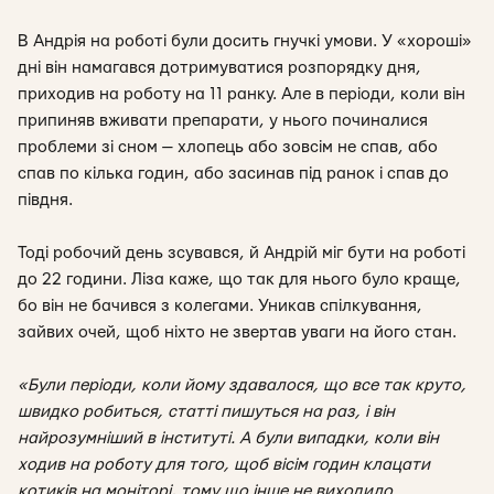
В Андрія на роботі були досить гнучкі умови. У «хороші»
дні він намагався дотримуватися розпорядку дня,
приходив на роботу на 11 ранку. Але в періоди, коли він
припиняв вживати препарати, у нього починалися
проблеми зі сном — хлопець або зовсім не спав, або
спав по кілька годин, або засинав під ранок і спав до
півдня.
Тоді робочий день зсувався, й Андрій міг бути на роботі
до 22 години. Ліза каже, що так для нього було краще,
бо він не бачився з колегами. Уникав спілкування,
зайвих очей, щоб ніхто не звертав уваги на його стан.
«Були періоди, коли йому здавалося, що все так круто,
швидко робиться, статті пишуться на раз, і він
найрозумніший в інституті. А були випадки, коли він
ходив на роботу для того, щоб вісім годин клацати
котиків на моніторі, тому що інше не виходило.