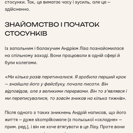
стосунки. Так, це вимагає часу і зусиль, але це —
здійсненно.
ЗНАЙОМСТВО І ПОЧАТОК
СТОСУНКІВ
Із запальним і балакучим Андрієм Ліза познайомилася
на спільному заході. Вони працювали в одній сфері й
були колегами.
«Ми кілька разів перетиналися. Я зробила перший крок
— знайшла його у фейсбуку, почала писати. Він
відповідав, але з великими перервами. Він то з’являвся і
ми переписувалися, то зовсім зникав на кілька тижнів».
Після одного з таких зникнень Андрій написав, що його
життя — дуже
skomplikowane
(з польської «складне» —
прим. ред.), і він не хоче втягувати в це Лізу. Проте вони