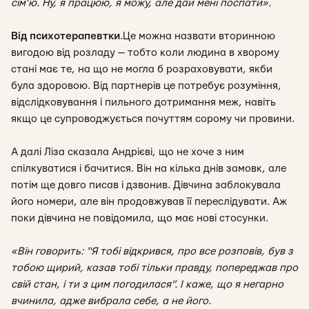
сім’ю. Ну, я працюю, я можу, але дай мені поспати
».
Від психотерапевтки
.
Це можна назвати вторинною
вигодою від розладу — тобто коли людина в хворому
стані має те, на що не могла б розраховувати, якби
була здоровою. Від партнерів це потребує розуміння,
відслідковування і пильного дотримання меж, навіть
якщо це супроводжується почуттям сорому чи провини.
А далі Ліза сказала Андрієві, що не хоче з ним
спілкуватися і бачитися. Він на кілька днів замовк, але
потім ще довго писав і дзвонив. Дівчина заблокувала
його номери, але він продовжував її переслідувати. Аж
поки дівчина не повідомила, що має нові стосунки.
«Він говорить: “Я тобі відкрився, про все розповів, був з
тобою щирий, казав тобі тільки правду, попереджав про
свій стан, і ти з цим погодилася”. І каже, що я негарно
вчинила, адже вибрала себе, а не його.