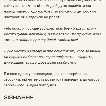
і покликав на побачення. Перше враження від глибокого
спілкування віч-на-віч — Андрій дуже песимістично
налаштована людина. Але Ліза пояснила це поганим
настроєм чи невдачею на роботі.
«Ми почали частіше зустрічатися. Був кінець літа, ми
багато гуляли вечорами, розмовляли. Він підкупив мене
тим, що говорив про серйозні, глибокі речі.
Дуже багато розповідав про себе такого, чого зазвичай
на перших побаченнях не розповідають — відкрито,
дуже відверто, про щось дуже особисте».
Дівчина одразу попередила, що хоче серйозних
стосунків, які матимуть розвиток і приведуть до чогось
стабільного. Андрій погодився.
ЗІЗНАННЯ