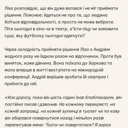
Ліза розповідає, що він дуже вагався і не міг приймати
рішення. Пояснює: йдеться не про те, що людина
боїться відповідальності, а просто не може вибрати.
Піти сьогодні в кіно чи в театр, з’їсти піцу чи замовити
суші, яку футболку сьогодні одягнути?
Через складність прийняти рішення Ліза з Андрієм
жодного разу не їздили разом на відпочинок. Проте був
виняток, каже дівчина. Вона поїхала до Харкова та
мала вперше в житті виступати на міжнародній
конференції. Андрій вирішив зробити їй сюрприз і
приїхати до неї.
«Усю дорогу, поки він шість годин їхав блаблакаром, він
постійно писав і дзвонив. На кожному перехресті, на
кожній заправці, на кожній зупинці в туалет чи по каву
він збирався повернутися назад і мільйон разів
перепитував мене: “Їхати чи повертатися? Я зараз