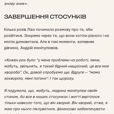
знову зник».
ЗАВЕРШЕННЯ СТОСУНКІВ
Кілька разів Ліза починала розмову про те, аби
розійтися. Зокрема через те, що вони хотіли різного і не
могли домовитися. Але в такі моменти, запевняє
дівчина, Андрій маніпулював.
«Кожен раз було “у мене проблеми на роботі, мене,
мабуть, звільнять, я такий бідний-нещасний, це все моя
хвороба”. Ок, давай спробуємо ще. Вдруге — “мама
захворіла, мені погано”. І так щоразу.
Я подумала, що, мабуть, людина маніпулює своїм
станом, бо все в наших стосунках і житті вертілося
тільки навколо того, що він хворий. Він хворий, отже, я
маю про нього піклуватися, фінансово забезпечувати