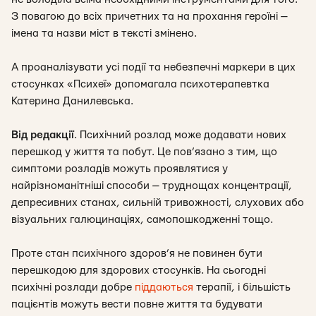
З повагою до всіх причетних та на прохання героїні —
імена та назви міст в тексті змінено.
А проаналізувати усі події та небезпечні маркери в цих
стосунках «Психеї» допомагала психотерапевтка
Катерина Данилевська.
Від редакції
.
Психічний розлад може додавати нових
перешкод у життя та побут. Це пов’язано з тим, що
симптоми розладів можуть проявлятися у
найрізноманітніші способи — труднощах концентрації,
депресивних станах, сильній тривожності, слухових або
візуальних галюцинаціях, самопошкодженні тощо.
Проте стан психічного здоров’я не повинен бути
перешкодою для здорових стосунків. На сьогодні
психічні розлади добре
піддаються
терапії, і більшість
пацієнтів можуть вести повне життя та будувати