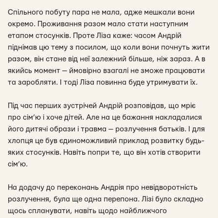
Спільного побуту пара не мала, адже мешкали вони
окремо. Проживання разом мало стати наступним
етапом стосунків. Проте Ліза каже: часом Андрій
піднімав цю тему з посилом, що коли вони почнуть жити
разом, він стане від неї залежний більше, ніж зараз. А в
якийсь момент — ймовірно взагалі не зможе працювати
та заробляти. І тоді Ліза повинна буде утримувати їх.
Під час перших зустрічей Андрій розповідав, що мріє
про сім’ю і хоче дітей. Але на це бажання накладалися
його дитячі образи і травма — розлучення батьків. І для
хлопця це був єдиноможливий приклад розвитку будь-
яких стосунків. Навіть попри те, що він хотів створити
сім’ю.
На додачу до переконань Андрія про невідворотність
розлучення, була ще одна перепона. Лізі було складно
щось спланувати, навіть щодо найближчого