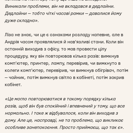
Виникали проблеми, він не вкладався в дедлайни.
Дедлайни — тобто чіткі часові рамки — давалися йому
дуже складно».
Ліза не знає, чи це є ознаками розладу напевне, але в
Андрія часом проявлялися й нав’язливі стани. Коли він
останній виходив з офісу, то мав провести цілу
процедуру, яку він повторював кілька разів: вимкнув
комп’ютер, принтер, лампу, перевірив, чи вимкнуто в
колеги комп’ютер, перевірив, чи вимкнув обігрівач, потім
— чайник, потім вимкнув світло в кабінеті, потім закрив
кабінет.
«Це могло повторюватися в такому порядку кілька
разів, щоб він був спокійний і впевнений у тому, що все
нормально. І таке ж відбувалося, коли він виходив з
дому. Але це, насправді, не та проблема, що викликає
особливе занепокоєння. Просто приймаєш, що так є».