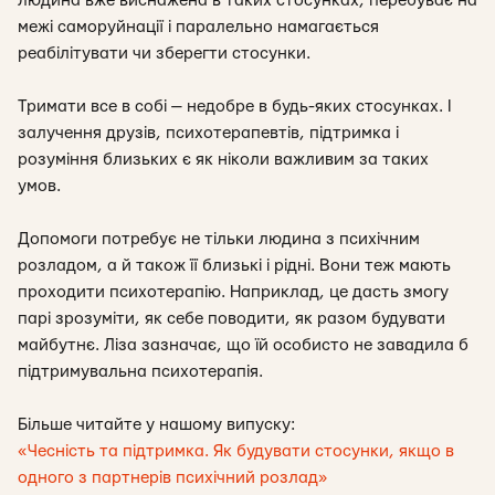
людина вже виснажена в таких стосунках, перебуває на
межі саморуйнації і паралельно намагається
реабілітувати чи зберегти стосунки.
Тримати все в собі — недобре в будь-яких стосунках. І
залучення друзів, психотерапевтів, підтримка і
розуміння близьких є як ніколи важливим за таких
умов.
Допомоги потребує не тільки людина з психічним
розладом, а й також її близькі і рідні. Вони теж мають
проходити психотерапію. Наприклад, це дасть змогу
парі зрозуміти, як себе поводити, як разом будувати
майбутнє. Ліза зазначає, що їй особисто не завадила б
підтримувальна психотерапія.
Більше читайте у нашому випуску:
«Чесність та підтримка. Як будувати стосунки, якщо в
одного з партнерів психічний розлад»