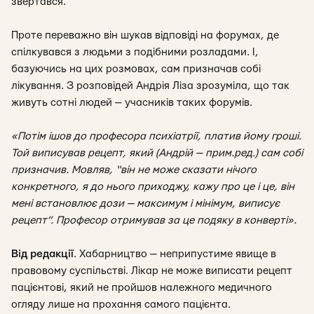
звертався.
Проте переважно він шукав відповіді на форумах, де
спілкувався з людьми з подібними розладами. І,
базуючись на цих розмовах, сам призначав собі
лікування. З розповідей Андрія Ліза зрозуміла, що так
живуть сотні людей — учасників таких форумів.
«Потім ішов до професора психіатрії, платив йому гроші.
Той виписував рецепт, який (Андрій — прим.ред.) сам собі
призначив. Мовляв, “він не може сказати нічого
конкретного, я до нього приходжу, кажу про це і це, він
мені встановлює дози — максимум і мінімум, виписує
рецепт”. Професор отримував за це подяку в конверті».
Від редакції
.
Хабарництво — неприпустиме явище в
правовому суспільстві. Лікар не може виписати рецепт
пацієнтові, який не пройшов належного медичного
огляду лише на прохання самого пацієнта.