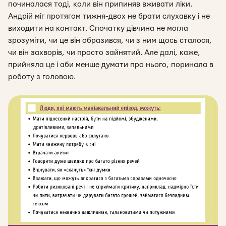
починалася тоді, коли він припиняв вживати ліки.
Андрій міг протягом тижня-двох не брати слухавку і не
виходити на контакт. Спочатку дівчина не могла
зрозуміти, чи це він образився, чи з ним щось сталося,
чи він захворів, чи просто зайнятий. Але далі, каже,
прийняла це і аби менше думати про нього, поринала в
роботу з головою.