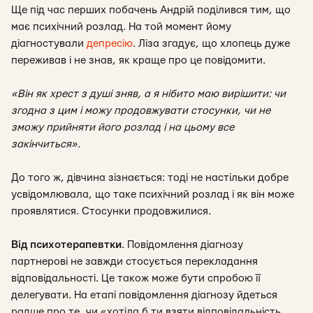
Ще під час перших побачень Андрій поділився тим, що
має психічний розлад. На той момент йому
діагностували
депресію
. Ліза згадує, що хлопець дуже
переживав і не знав, як краще про це повідомити.
«Він як хрест з душі зняв, а я нібито маю вирішити: чи
згодна з цим і можу продовжувати стосунки, чи не
зможу прийняти його розлад і на цьому все
закінчиться».
До того ж, дівчина зізнається: тоді не настільки добре
усвідомлювала, що таке психічний розлад і як він може
проявлятися. Стосунки продовжилися.
Від психотерапевтки
.
Повідомлення діагнозу
партнерові не завжди стосується перекладання
відповідальності. Це також може бути спробою її
делегувати. На етапі повідомлення діагнозу йдеться
радше про те, чи «хотіла б ти взяти відповідальність,