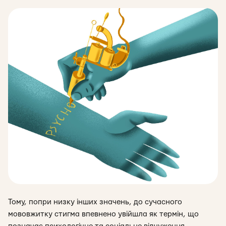
Тому, попри низку інших значень, до сучасного
мововжитку стигма впевнено увійшла як термін, що