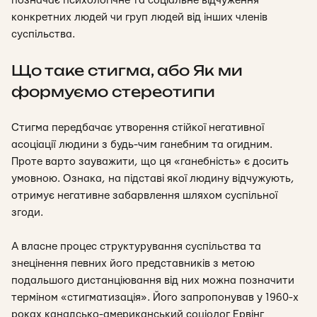
позначає
психологічне та соціальне відчуження
конкретних людей чи груп людей від інших членів
суспільства
.
Що таке стигма
,
або Як ми
формуємо стереотипи
Стигма передбачає утворення стійкої негативної
асоціації людини з будь-чим ганебним та огидним.
Проте варто зауважити, що ця «ганебність» є досить
умовною. Ознака, на підставі якої людину відчужують,
отримує негативне забарвлення шляхом суспільної
згоди.
А власне процес структурування суспільства та
знецінення певних його представників з метою
подальшого дистанціювання від них можна позначити
терміном «стигматизація». Його запропонував у 1960-х
роках канадсько-американський соціолог Ервінг