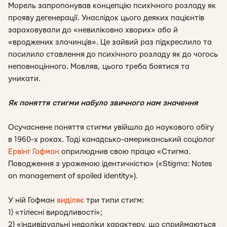
Морель запропонував концепцію психічного розладу як
прояву дегенерації.
Унаслідок цього деяких пацієнтів
зараховували до «невиліковно хворих» або й
«вроджених злочинців». Це зайвий раз підкреслило та
посилило ставлення до психічного розладу як до чогось
неповноцінного. Мовляв, цього треба боятися та
уникати.
Як поняття стигми набуло звичного нам значення
Осучаснене поняття стигми увійшло до наукового обігу
в 1960-х роках. Тоді канадсько-американський соціолог
Ервінг Гофман
оприлюднив свою працю «Стигма.
Поводження з ураженою ідентичністю» («Stigma: Notes
on management of spoiled identity»).
У ній Гофман
виділяє
три типи стигм:
1) «тілесні виродливості»;
2) «індивідуальні недоліки характеру, що сприймаються