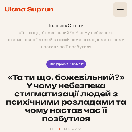
Ulana Suprun
Головна
>
Статті
>
«Та ти що, божевільний?» У чому небезпека
стигматизації людей з психічними розладами та чому
настав час її позбутися
Спецпроєкт "Психея"
«Та ти що, божевільний?»
У чому небезпека
стигматизації людей з
психічними розладами та
чому настав час її
позбутися
1 хв
10 july, 2020