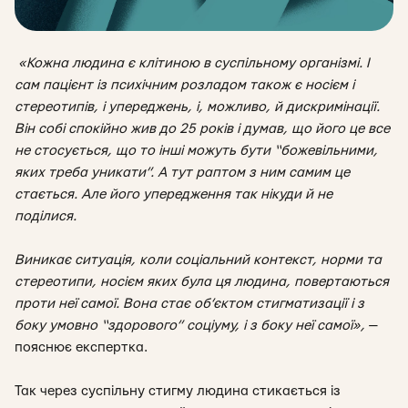
«Кожна людина є клітиною в суспільному організмі. І
сам пацієнт із психічним розладом також є носієм і
стереотипів, і упереджень, і, можливо, й дискримінації.
Він собі спокійно жив до 25 років і думав, що його це все
не стосується, що то інші можуть бути “божевільними,
яких треба уникати”. А тут раптом з ним самим це
стається. Але його упередження так нікуди й не
поділися.
Виникає ситуація, коли соціальний контекст, норми та
стереотипи, носієм яких була ця людина, повертаються
проти неї самої. Вона стає об’єктом стигматизації і з
боку умовно “здорового” соціуму, і з боку неї самої
»,
—
пояснює експертка.
Так через суспільну стигму
людина стикається із