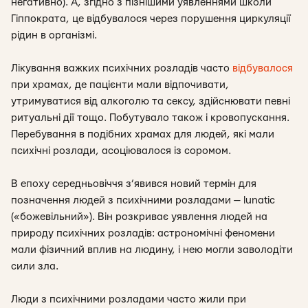
негативно). А, згідно з пізнішими уявленнями школи
Гіппократа, це відбувалося через порушення циркуляції
рідин в організмі.
Лікування важких психічних розладів часто
відбувалося
при храмах, де пацієнти мали відпочивати,
утримуватися від алкоголю та сексу, здійснювати певні
ритуальні дії тощо. Побутувало також і кровопускання.
Перебування в подібних храмах для людей, які мали
психічні розлади, асоціювалося із соромом.
В епоху середньовіччя з’явився новий термін для
позначення людей з психічними розладами —
lunatic
(«божевільний»). Він розкриває уявлення людей на
природу психічних розладів: астрономічні феномени
мали фізичний вплив на людину, і нею могли заволодіти
сили зла.
Люди з психічними розладами часто жили при