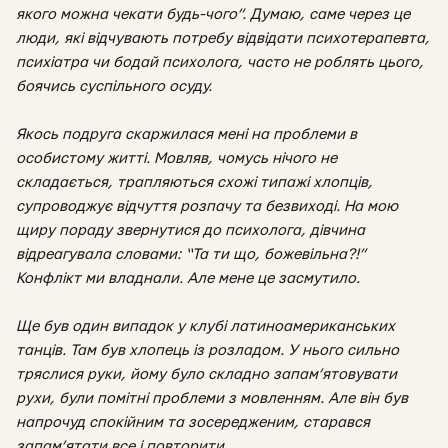
якого можна чекати будь-чого”. Думаю, саме через це
люди, які відчувають потребу відвідати психотерапевта,
психіатра чи бодай психолога, часто не роблять цього,
боячись суспільного осуду.
Якось подруга скаржилася мені на проблеми в
особистому житті. Мовляв, чомусь нічого не
складається, трапляються схожі типажі хлопців,
супроводжує відчуття розпачу та безвиході. На мою
щиру пораду звернутися до психолога, дівчина
відреагувала словами: “Та ти що, божевільна?!”
Конфлікт ми владнали. Але мене це засмутило.
Ще був один випадок у клубі латиноамериканських
танців. Там був хлопець із розладом. У нього сильно
тряслися руки, йому було складно запам’ятовувати
рухи, були помітні проблеми з мовленням. Але він був
напрочуд спокійним та зосередженим, старався
запам’ятати все і повторити.