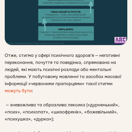
Отже, стигма у сфері психічного здоров’я — негативні
переконання, почуття та поведінка, спрямована на
людей, які мають психічні розлади або ментальні
проблеми. У побутовому мовленні та засобах масової
інформації «червоними прапорцями» такої стигми
можуть бути
:
—
зневажлива та образлива лексика
(«дурненький»,
«псих», «психопат», «шизофренік», «божевільний»,
«психушка», «дурка»);