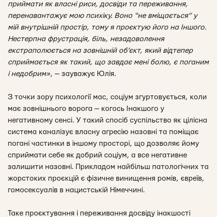
приймати як власні риси, досвіди та переживання,
перенавантажує мою психіку. Воно “не вміщається” у
мій внутрішній простір, тому я проєктую його на Іншого.
Нестерпна фрустрація, біль, незадоволення
екстраполюється на зовнішній об’єкт, який відтепер
сприймається як такий, що завдає мені болю, є поганим
і недобрим»
,
— зауважує Юлія.
З точки зору психології мас, соціум згуртовується, коли
має зовнішнього ворога — когось Інакшого у
негативному сенсі. У такий спосіб суспільство як цілісна
система каналізує власну агресію назовні та поміщає
погані частинки в іншому просторі, що дозволяє йому
сприймати себе як добрий соціум, а все негативне
залишити назовні. Прикладом найбільш патологічних та
жорстоких проєкцій є фізичне винищення ромів, євреїв,
гомосексуалів в нацистській Німеччині.
Таке проєктування і переживання досвіду інакшості