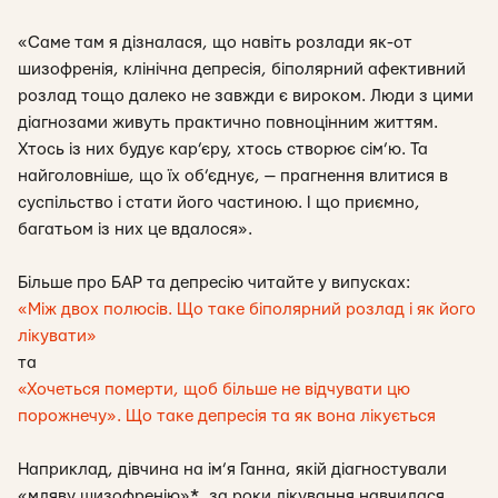
«
Саме там я дізналася, що навіть розлади як-от
шизофренія, клінічна депресія, біполярний афективний
розлад тощо далеко не завжди є вироком. Люди з цими
діагнозами живуть практично повноцінним життям.
Хтось із них будує кар’єру, хтось створює сім’ю. Та
найголовніше, що їх об’єднує, — прагнення влитися в
суспільство і стати його частиною. І що приємно,
багатьом із них це вдалося».
Більше про БАР та депресію читайте у випусках:
«Між двох полюсів. Що таке біполярний розлад і як його
лікувати»
та
«Хочеться померти, щоб більше не відчувати цю
порожнечу». Що таке депресія та як вона лікується
Наприклад, дівчина на ім’я Ганна, якій діагностували
«мляву шизофренію»*, за роки лікування навчилася