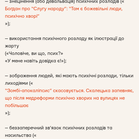
—
знецінення (або девальвація) психічних розладів
(«
Богдан про “Слугу народу”: “Там є божевільні люди,
психічно хворі”
»);
—
використання психічного розладу як ілюстрації до
жарту
(«Чоловіче, ви що, псих?»
«У мене навіть довідка є!»);
—
зображення людей, які мають психічні розлади, тільки
лиходіями
(«
“Зомбі-апокаліпсис” скасовується. Скалецька запевняє,
що після медреформи психічно хворих на вулицях не
побільшає
»);
—
беззаперечний зв’язок психічних розладів та
насильства
(«