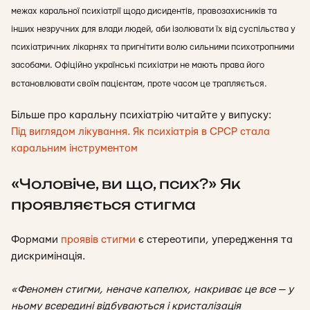
межах каральної психіатрії щодо дисидентів, правозахисників та
інших незручних для влади людей, аби ізолювати їх від суспільства у
психіатричних лікарнях та пригнітити волю сильними психотропними
засобами. Офіційно українські психіатри не мають права його
встановлювати своїм пацієнтам, проте часом це трапляється.
Більше про каральну психіатрію читайте у випуску:
Під виглядом лікування. Як психіатрія в СРСР стала
каральним інструментом
«Чоловіче, ви що, псих?» Як
проявляється стигма
Формами
проявів стигми
є стереотипи, упередження та
дискримінація.
«Феномен стигми, неначе капелюх, накриває це все — у
ньому всередині відбуваються і кристалізація