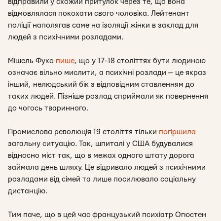
відправили у схожий притулок через те, що вона
відмовлялася покохати свого чоловіка. Лейтенант
поліції наполягав саме на ізоляції жінки в заклад для
людей з психічними розладами.
Мішель Фуко
пише
, що у 17-18 століттях бути людиною
означає вільно мислити, а психічні розлади — це якраз
інший, нелюдський бік з відповідним ставленням до
таких людей. Пізніше розлад сприймали як повернення
до чогось тваринного.
Промислова революція 19 століття тільки
погіршила
загальну ситуацію. Так, шпиталі у США будувалися
відносно міст так, що в межах одного штату дорога
займала день шляху. Це відривало людей з психічними
розладами від сімей та лише посилювало соціальну
дистанцію.
Тим паче, що в цей час французький психіатр Огюстен