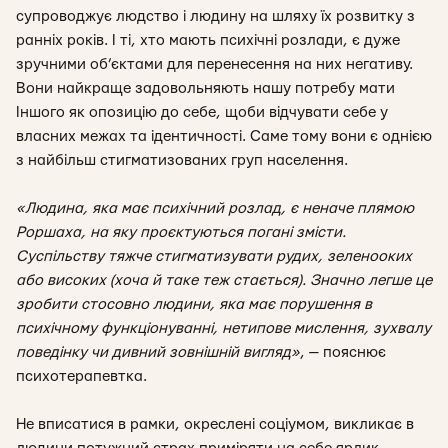
супроводжує людство і людину на шляху їх розвитку з
ранніх років. І ті, хто мають психічні розлади, є дуже
зручними об’єктами для перенесення на них негативу.
Вони найкраще задовольняють нашу потребу мати
Іншого як опозицію до себе, щоби відчувати себе у
власних межах та ідентичності. Саме тому вони є однією
з найбільш стигматизованих груп населення.
«Людина, яка має психічний розлад, є неначе плямою
Роршаха, на яку проєктуються погані змісти.
Суспільству тяжче стигматизувати рудих, зеленооких
або високих (хоча й таке теж стається). Значно легше це
зробити стосовно людини, яка має порушення в
психічному функціонуванні, нетипове мислення, зухвалу
поведінку чи дивний зовнішній вигляд
»
, — пояснює
психотерапевтка.
Не вписатися в рамки, окреслені соціумом, викликає в