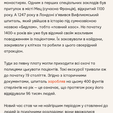
монастирях. Одним з перших спеціальних закладів був
притулок в місті Мец (сучасна Франція), відкритий 1100
року. А 1247 року в Лондоні з’явився Вифлиємський
шпиталь, який увійшов в історію під сумнозвісною
назвою «Бедлам», тобто «повний хаос». На початку
1400-х років він уже був відомий своїм жахливим
поводженням із пацієнтами. Їх заковували в кайдани,
закривали у клітках та робили з цього своєрідний
атракціон.
Туди за певну плату могли приходити всі охочі та
палицями цькувати пацієнтів. Такі екскурсії тривали аж
до початку 19 століття. Згідно з історичними
документами, шпиталь
заробляв
на цьому 400 фунтів
стерлінгів на рік — це означає, що протягом року його
відвідували 96 тисяч людей.
Новий час став чи не найгіршим періодом у ставленні до
людей із психічними розладами: вони вважалися