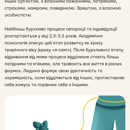
інших суб’єктом, з власними бажаннями, потребами,
страхами, намірами, поведінкою. Зрештою, з власною
особистістю.
Найбільш бурхливо процеси сепарації та індивідуації
розгортаються у віці 2,5-3,5 років. Академічна
психологія описує цей етап розвитку як кризу
трирічного віку (кризу «я сам!»). Після бурхливого етапу
відривання від мами процеси відділення стають більш
лагідними та м’якими, але тривають все життя в різних
формах. Людина формує свою ідентичність та
окремішність, коли відділяється від Інших, протиставляє
себе комусь та порівнює себе з Іншими.