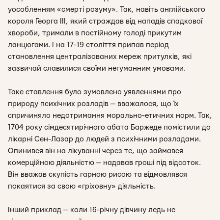
уособленням «смерті розуму». Так, навіть англійського
короля Георга ІІІ, який страждав від нападів спадкової
хвороби, тримали в постійному голоді прикутим
ланцюгами. І на 17-19 століття припав період
становлення централізованих мереж притулків, які
зазвичай славилися своїми негуманним умовами.
Таке ставлення було зумовлено уявленнями про
природу психічних розладів — вважалося, що їх
спричиняло недотримання морально-етичних норм. Так,
1704 року сімдесятирічного абата Баржеде помістили до
лікарні Сен-Лазар до людей з психічними розладами.
Опинився він на лікуванні через те, що займався
комерційною діяльністю — надавав гроші під відсоток.
Він вважав скупість гарною рисою та відмовлявся
покаятися за свою «гріховну» діяльність.
Інший приклад — коли 16-річну дівчину ледь не