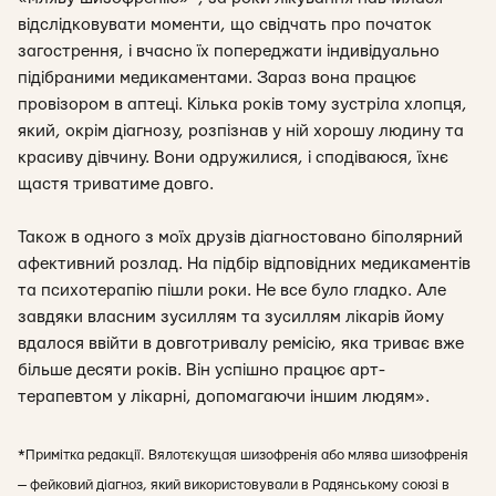
відслідковувати моменти, що свідчать про початок
загострення, і вчасно їх попереджати індивідуально
підібраними медикаментами. Зараз вона працює
провізором в аптеці. Кілька років тому зустріла хлопця,
який, окрім діагнозу, розпізнав у ній хорошу людину та
красиву дівчину. Вони одружилися, і сподіваюся, їхнє
щастя триватиме довго.
Також в одного з моїх друзів діагностовано біполярний
афективний розлад. На підбір відповідних медикаментів
та психотерапію пішли роки. Не все було гладко. Але
завдяки власним зусиллям та зусиллям лікарів йому
вдалося ввійти в довготривалу ремісію, яка триває вже
більше десяти років. Він успішно працює арт-
терапевтом у лікарні, допомагаючи іншим людям
».
*Примітка редакції.
Вялотєкущая шизофренія або млява шизофренія
— фейковий діагноз, який використовували в Радянському союзі в