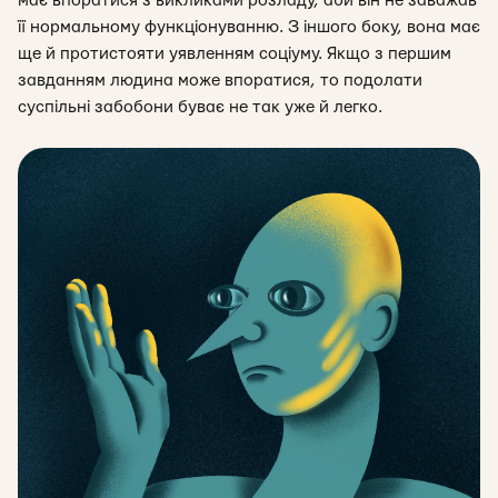
має впоратися з викликами розладу, аби він не заважав
її нормальному функціонуванню. З іншого боку, вона має
ще й протистояти уявленням соціуму.
Якщо з першим
завданням людина може впоратися, то подолати
суспільні забобони буває не так уже й легко.