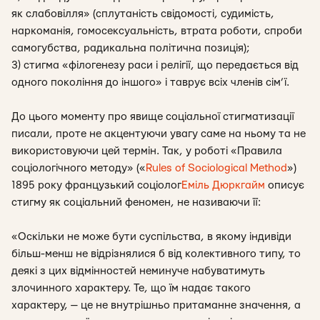
як слабовілля» (сплутаність свідомості, судимість,
наркоманія, гомосексуальність, втрата роботи, спроби
самогубства, радикальна політична позиція);
3) стигма «філогенезу раси і релігії, що передається від
одного покоління до іншого» і таврує всіх членів сім’ї.
До цього моменту про явище соціальної стигматизації
писали, проте не акцентуючи увагу саме на ньому та не
використовуючи цей термін. Так, у роботі «Правила
соціологічного методу» («
Rules of Sociological Method
»)
1895 року французький соціолог
Еміль Дюркгайм
описує
стигму як соціальний феномен, не називаючи її:
«
Оскільки не може бути суспільства, в якому індивіди
більш-менш не відрізнялися б від колективного типу, то
деякі з цих відмінностей неминуче набуватимуть
злочинного характеру. Те, що їм надає такого
характеру, — це не внутрішньо притаманне значення, а