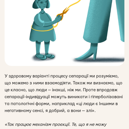
У здоровому варіанті процесу сепарації ми розуміємо,
що можемо з ними взаємодіяти. Також ми визнаємо, що
це класно, що люди — інакші, ніж ми. Проте впродовж
сепарації-індивідуації можуть виникати і гіперболізовані
та патологічні форми, наприклад «ці люди є Іншими в
негативному сенсі, я добрий, а вони — злі».
«Так працює механізм проєкції
. Те, що я не можу