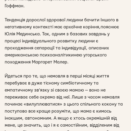
Гоффман.
Тенденція дорослої здорової людини бачити Іншого в
негативному контексті має архаїчне коріння
,
пояснює
Юлія Мединська. Так, одним з базових завдань у
процесі індивідуального розвитку людини є
проходження
сепарації та індивідуації
, описаних
американською психоаналітикинею угорського
походження Маргарет Малер.
Йдеться про те, що немовля в перші місяці життя
перебуває в дуже тісному симбіотичному та
емпатичному зв’язку зі своєю мамою — воно не
переживає себе окремо від неї. Лише з часом немовля
починає «вилуплюватися» з цього спільного кокону та
поступово все краще розуміти, що мама є кимось
інакшим, автономним. А якщо є хтось окремішній від
мене, це значить, що і я є самостійним, відділеним від