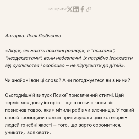
Поширити:
Авторка: Леся Любченко
«Люди, які мають психічні розлади, є “психами”,
“неадекватами”, вони небезпечні, їх потрібно ізолювати
від суспільства і особливо — не підпускати до дітей».
Чи знайомі вам ці слова? А чи погоджуєтеся ви з ними?
Сьогоднішній випуск Психеї присвячений
стигмі
. Цей
термін має довгу історію — ще в античні часи він
позначав тавро, яким мітили рабів чи злочинців. У такий
спосіб громадяни полісів приписували цим категоріям
людей ганебні якості — того, що варто соромитися,
уникати, ізолювати.