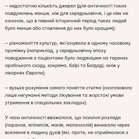
— недостатню кількість джерел (для античності таких
повідомлень менше, ніж для середньовіччя, і це ніяк не
означає, що в певний історичний період таких людей
було менше або ставлення до них було кращим);
— різноманіття культур, які існували в одному часовому
проміжку (наприклад, у середньовічну епоху
поводження з пацієнтами було людянішим на теренах
арабського сходу, зокрема, Каїрі та Багдаді, аніж у
лікарнях Європи);
— вузьке розуміння самого поняття стигма (охоплювало
лише негуманні методи лікування та жорстокі умови
утримання в спеціальних закладах).
У часи античності вважалося, що психічні розлади
(параноя, епілепсія, манія, меланхолія) виникали через
вселення в людину духів (які, проте, не сприймалися з