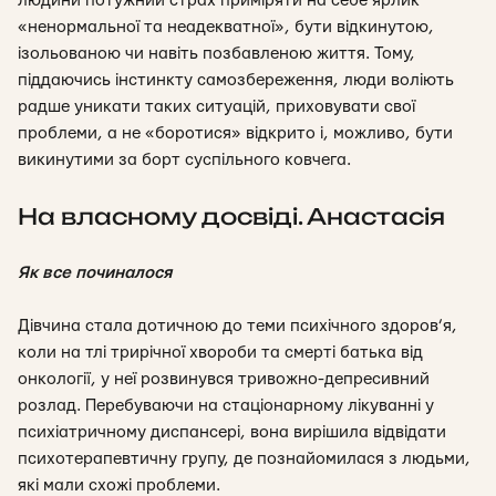
людини потужний страх приміряти на себе ярлик
«ненормальної та неадекватної», бути відкинутою,
ізольованою чи навіть позбавленою життя. Тому,
піддаючись інстинкту самозбереження, люди воліють
радше уникати таких ситуацій, приховувати свої
проблеми, а не «боротися» відкрито і, можливо, бути
викинутими за борт суспільного ковчега.
На власному досвіді. Анастасія
Як все починалося
Дівчина стала дотичною до теми психічного здоров’я,
коли на тлі трирічної хвороби та смерті батька від
онкології, у неї розвинувся тривожно-депресивний
розлад. Перебуваючи на стаціонарному лікуванні у
психіатричному диспансері, вона вирішила відвідати
психотерапевтичну групу, де познайомилася з людьми,
які мали схожі проблеми.