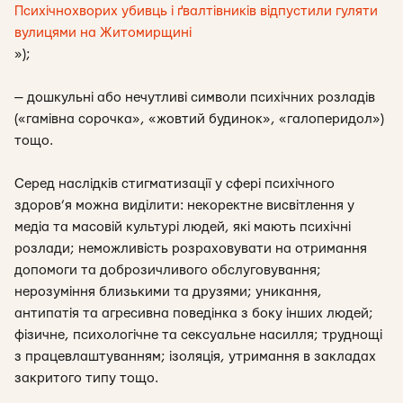
Психічнохворих убивць і ґвалтівників відпустили гуляти
вулицями на Житомирщині
»);
—
дошкульні або нечутливі символи психічних розладів
(«гамівна сорочка», «жовтий будинок», «галоперидол»)
тощо.
Серед наслідків стигматизації у сфері психічного
здоров’я можна виділити: некоректне висвітлення у
медіа та масовій культурі людей, які мають психічні
розлади; неможливість розраховувати на отримання
допомоги та доброзичливого обслуговування;
нерозуміння близькими та друзями; уникання,
антипатія та агресивна поведінка з боку інших людей;
фізичне, психологічне та сексуальне насилля; труднощі
з працевлаштуванням; ізоляція, утримання в закладах
закритого типу тощо.