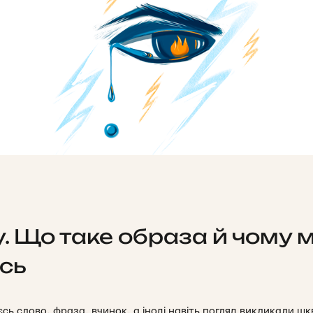
. Що таке образа й чому 
сь
єсь слово, фраза, вчинок, а іноді навіть погляд викликали шк