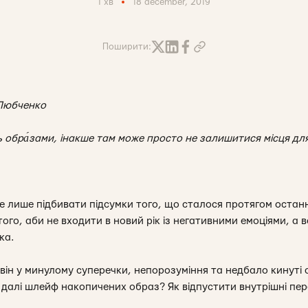
1 хв
18 december, 2019
Поширити:
 Любченко
ь обра́зами, інакше там може просто не залишитися місця дл
е лише підбивати підсумки того, що сталося протягом останні
 того, аби не входити в новий рік із негативними емоціями, а 
ка.
 він у минулому суперечки, непорозуміння та недбало кинуті
 й далі шлейф накопичених образ? Як відпустити внутрішні пе