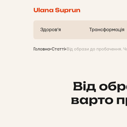
Ulana Suprun
Здоров’я
Трансформація
Головна
>
Статті
>
Від образи до пробачення. Ч
Від об
варто п