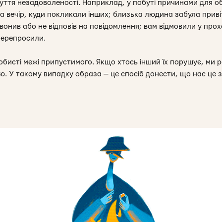
уття незадоволеності. Наприклад, у побуті причинами для о
на вечір, куди покликали інших; близька людина забула приві
онив або не відповів на повідомлення; вам відмовили у прох
перепросили.
обисті межі припустимого. Якщо хтось інший їх порушує, ми
ю. У такому випадку образа — це спосіб донести, що нас це 