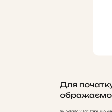
Для початку
ображаємо
Чи бувало у вас таке, що чи