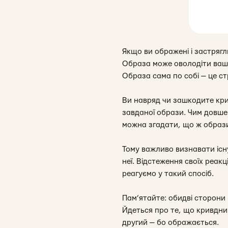
Якщо ви ображені і застряг
Образа може оволодіти вашою
Образа сама по собі — це ст
Ви навряд чи зашкодите кри
завданої образи. Чим довше
можна згадати, що ж образи
Тому важливо визнавати існ
неї. Відстеження своїх реак
реагуємо у такий спосіб.
Пам’ятайте: обидві сторони 
Йдеться про те, що кривдни
другий — бо ображається.