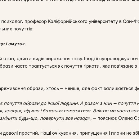
психолог, професор Каліфорнійського університету в Сан-Ф
льних почуттів:
да і смуток.
тан, один з видів вираження гніву. Іноді її супроводжує почу
брази часто трактується як почуття гіркоти, яке пов’язане з
ереживання образи, хтось — менше, але факт залишається факт
є почуття образи до іншої людини. А разом з ним — почуття н
я, досади, відчаю і бажання помститися. Злістю ми часто за
 змінити будь-що, повернути все назад»,
— пояснює Олена Є
доволі простий. Наші очікування, припущення і плани не збі