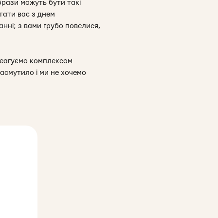
брази можуть бути такі
тати вас з днем
анні; з вами грубо повелися,
 реагуємо комплексом
засмутило і ми не хочемо