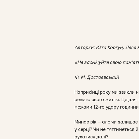
Авторки:
Юта Коргун, Леся
«Не засмічуйте свою пам’ят
Ф. М. Достоєвський
Наприкінці року ми звикли н
ревізію свого життя. Це для
межами 12-го удару годинни
Минає рік — але чи залишає
у серці? Чи не тягтиметься
рухатися далі?