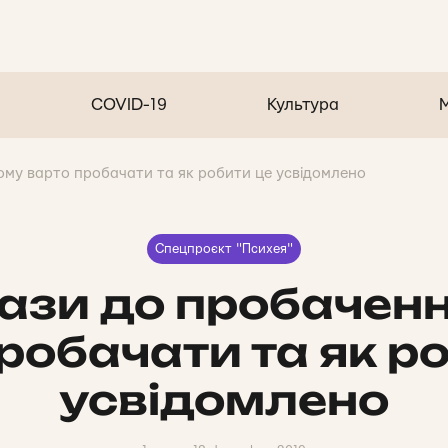
COVID-19
Культура
ому варто пробачати та як робити це усвідомлено
Спецпроєкт "Психея"
рази до пробаченн
робачати та як р
усвідомлено