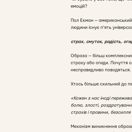
емоцій?
Пол Екман — американський 
людини існує п’ять універса
страх, смуток, радість, оги
Образа — більш комплексний с
страху або огиди. Почуття о
несправедливо поводяться.
Хтось більше схильний до п
«Кожен з нас іноді пережива
болю, злості, роздратуванн
страхів і провини, безсилля
Механізм виникнення образи 