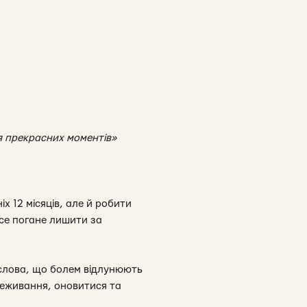
я прекрасних моментів»
х 12 місяців, але й робити
все погане лишити за
 слова, що болем відлунюють
реживання, оновитися та