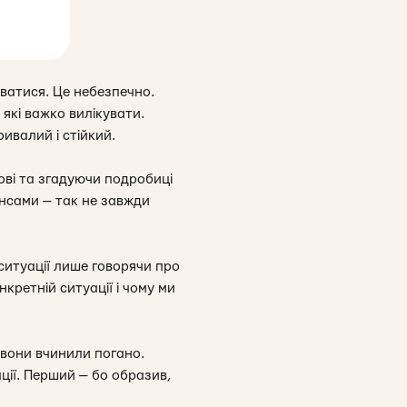
уватися. Це небезпечно.
які важко вилікувати.
ривалий і стійкий.
ові та згадуючи подробиці
ансами — так не завжди
ситуації лише говорячи про
кретній ситуації і чому ми
 вони вчинили погано.
ції. Перший — бо образив,