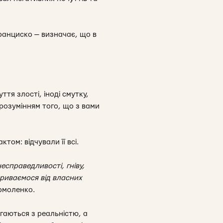
ранциско — визначає, що в
ття злості, іноді смутку,
 розумінням того, що з вами
ом: відчували її всі.
есправедливості, гніву,
криваємося від власних
рмоленко
.
гаються з реальністю, а