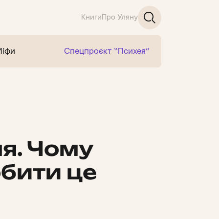
Книги
Про Уляну
Міфи
Спецпроєкт “Психея”
я. Чому
обити це