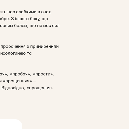
ить нас слабкими в очах
бре. З іншого боку, що
асним болем, що не має сил
е пробачення з примиренням
сихологинею та
ибач», «пробач», «прости».
им «прощенням» —
. Відповідно, «прощення»