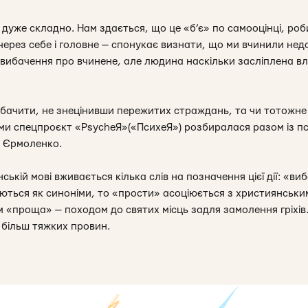
дуже складно. Нам здається, що це «б’є» по самооцінці, роб
ерез себе і головне — спонукає визнати, що ми вчинили недо
ибачення про вчинене, але людина наскільки засліплена вл
обачити, не знецінивши пережитих страждань, та чи тотожн
ми спецпроєкт «PsycheЯ»(«ПсихеЯ») розбиралася разом із
п
 Єрмоленко.
їнській мові вживається кілька слів на позначення цієї дії: «в
ються як синоніми, то «прости» асоціюється з християнськ
ом «проща» — походом до святих місць задля замолення гріхів
 більш тяжких провин.