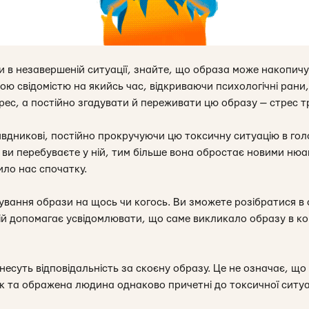
ли в незавершеній ситуації, знайте, що образа може накопич
 свідомістю на якийсь час, відкриваючи психологічні рани, 
рес, а постійно згадувати й переживати цю образу — стрес т
вдникові, постійно прокручуючи цю токсичну ситуацію в гол
 ви перебуваєте у ній, тим більше вона обростає новими ню
ло нас спочатку.
ування образи на щось чи когось. Ви зможете розібратися в 
цій допомагає усвідомлювати, що саме викликало образу в кон
несуть відповідальність за скоєну образу. Це не означає, що
к та ображена людина однаково причетні до токсичної ситуа