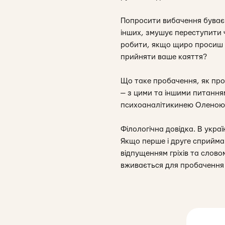
Попросити вибачення буває 
інших, змушує переступити ч
робити, якщо щиро просиш в
прийняти ваше каяття?
Що таке пробачення, як пр
— з цими та іншими питання
психоаналітикинею Оленою
Філологічна довідка
. В укра
Якщо перше і друге сприйма
відпущенням гріхів та слов
вживається для пробачення