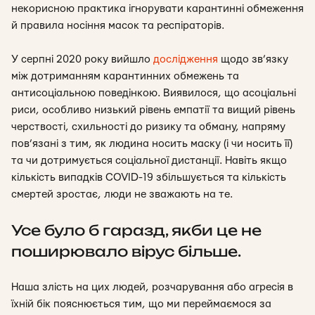
некорисною практика ігнорувати карантинні обмеження
й правила носіння масок та респіраторів.
У серпні 2020 року вийшло
дослідження
щодо зв’язку
між дотриманням карантинних обмежень та
антисоціальною поведінкою. Виявилося, що асоціальні
риси, особливо низький рівень емпатії та вищий рівень
черствості, схильності до ризику та обману, напряму
пов’язані з тим, як людина носить маску (і чи носить її)
та чи дотримується соціальної дистанції. Навіть якщо
кількість випадків COVID-19 збільшується та кількість
смертей зростає, люди не зважають на те.
Усе було б гаразд, якби це не
поширювало вірус більше.
Наша злість на цих людей, розчарування або агресія в
їхній бік пояснюється тим, що ми переймаємося за