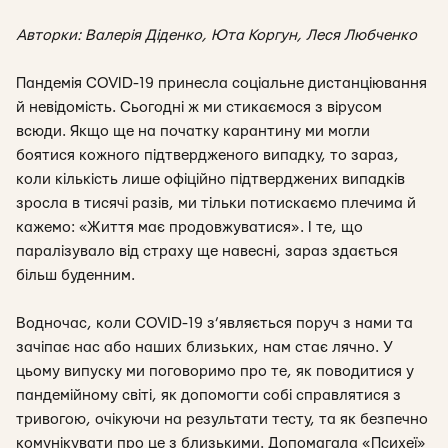
Авторки: Валерія Діденко, Юта Коргун, Леся Любченко
Пандемія COVID-19 принесла соціальне дистанціювання
й невідомість. Сьогодні ж ми стикаємося з вірусом
всюди. Якщо ще на початку карантину ми могли
боятися кожного підтвердженого випадку, то зараз,
коли кількість лише офіційно підтверджених випадків
зросла в тисячі разів, ми тільки потискаємо плечима й
кажемо: «Життя має продовжуватися». І те, що
паралізувало від страху ще навесні, зараз здається
більш буденним.
Водночас, коли COVID-19 з’являється поруч з нами та
зачіпає нас або наших близьких, нам стає лячно. У
цьому випуску ми поговоримо про те, як поводитися у
пандемійному світі, як допомогти собі справлятися з
тривогою, очікуючи на результати тесту, та як безпечно
комунікувати про це з близькими. Допомагала «Психеї»