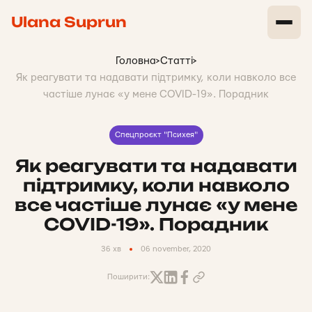
Ulana Suprun
Головна
>
Статті
>
Як реагувати та надавати підтримку, коли навколо все
частіше лунає «у мене COVID-19». Порадник
Спецпроєкт "Психея"
Як реагувати та надавати
підтримку, коли навколо
все частіше лунає «у мене
COVID-19». Порадник
36 хв
06 november, 2020
Поширити: