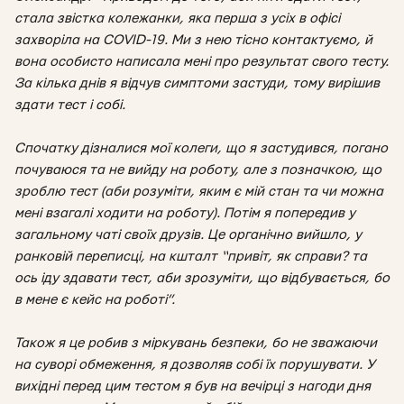
стала звістка колежанки, яка перша з усіх в офісі
захворіла на COVID-19. Ми з нею тісно контактуємо, й
вона особисто написала мені про результат свого тесту.
За кілька днів я відчув симптоми застуди, тому вирішив
здати тест і собі.
Спочатку дізналися мої колеги, що я застудився, погано
почуваюся та не вийду на роботу, але з позначкою, що
зроблю тест (аби розуміти, яким є мій стан та чи можна
мені взагалі ходити на роботу). Потім я попередив у
загальному чаті своїх друзів. Це органічно вийшло, у
ранковій переписці, на кшталт “привіт, як справи? та
ось іду здавати тест, аби зрозуміти, що відбувається, бо
в мене є кейс на роботі”.
Також я це робив з міркувань безпеки, бо не зважаючи
на суворі обмеження, я дозволяв собі їх порушувати. У
вихідні перед цим тестом я був на вечірці з нагоди дня