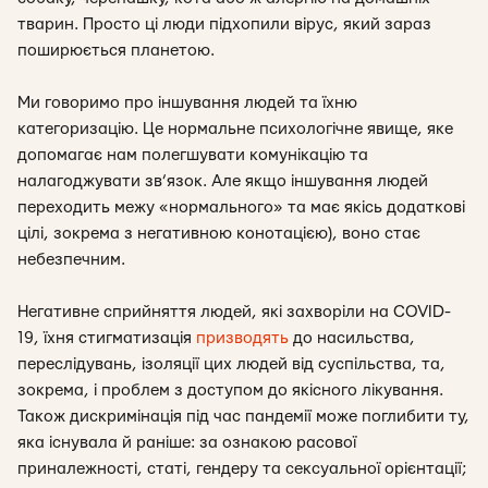
тварин. Просто ці люди підхопили вірус, який зараз
поширюється планетою.
Ми говоримо про іншування людей та їхню
категоризацію. Це нормальне психологічне явище, яке
допомагає нам полегшувати комунікацію та
налагоджувати зв’язок. Але якщо іншування людей
переходить межу «нормального» та має якісь додаткові
цілі, зокрема з негативною конотацією), воно стає
небезпечним.
Негативне сприйняття людей, які захворіли на COVID-
19, їхня стигматизація
призводять
до насильства,
переслідувань, ізоляції цих людей від суспільства, та,
зокрема, і проблем з доступом до якісного лікування.
Також дискримінація під час пандемії може поглибити ту,
яка існувала й раніше: за ознакою расової
приналежності, статі, гендеру та сексуальної орієнтації;