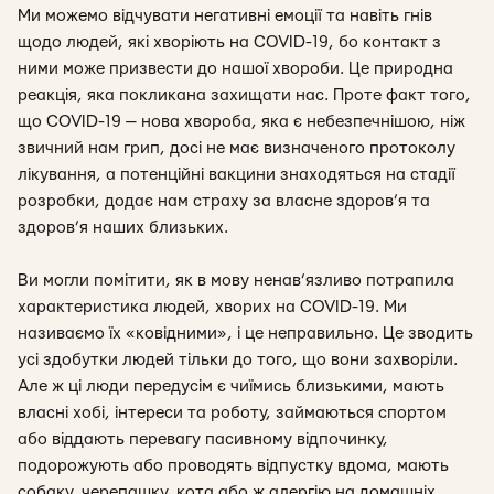
Ми можемо відчувати негативні емоції та навіть гнів
щодо людей, які хворіють на COVID-19, бо контакт з
ними може призвести до нашої хвороби. Це природна
реакція, яка покликана захищати нас. Проте факт того,
що COVID-19 — нова хвороба, яка є небезпечнішою, ніж
звичний нам грип, досі не має визначеного протоколу
лікування, а потенційні вакцини знаходяться на стадії
розробки, додає нам страху за власне здоров’я та
здоров’я наших близьких.
Ви могли помітити, як в мову ненав’язливо потрапила
характеристика людей, хворих на COVID-19. Ми
називаємо їх «ковідними», і це неправильно. Це зводить
усі здобутки людей тільки до того, що вони захворіли.
Але ж ці люди передусім є чиїмись близькими, мають
власні хобі, інтереси та роботу, займаються спортом
або віддають перевагу пасивному відпочинку,
подорожують або проводять відпустку вдома, мають
собаку, черепашку, кота або ж алергію на домашніх