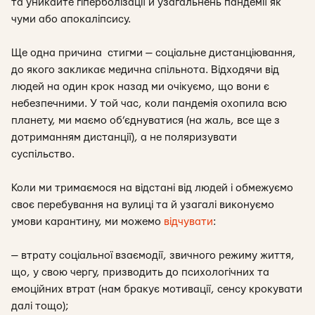
та уникайте гіперболізації й узагальнень пандемії як
чуми або апокаліпсису.
Ще одна причина стигми — соціальне дистанціювання,
до якого закликає медична спільнота. Відходячи від
людей на один крок назад ми очікуємо, що вони є
небезпечними. У той час, коли пандемія охопила всю
планету, ми маємо об’єднуватися (на жаль, все ще з
дотриманням дистанції), а не поляризувати
суспільство.
Коли ми тримаємося на відстані від людей і обмежуємо
своє перебування на вулиці та й узагалі виконуємо
умови карантину, ми можемо
відчувати
:
— втрату соціальної взаємодії, звичного режиму життя,
що, у свою чергу, призводить до психологічних та
емоційних втрат (нам бракує мотивації, сенсу крокувати
далі тощо);