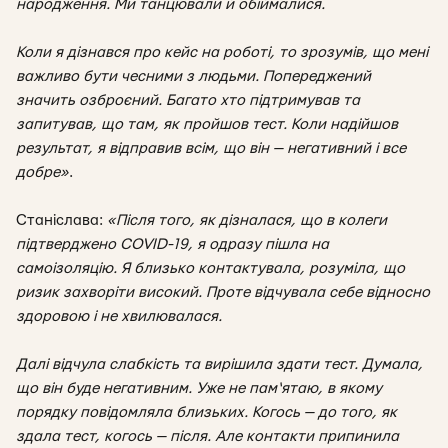
народження. Ми танцювали й обіймалися.
Коли я дізнався про кейс на роботі, то зрозумів, що мені
важливо бути чесними з людьми. Попереджений
значить озброєний. Багато хто підтримував та
запитував, що там, як пройшов тест. Коли надійшов
результат, я відправив всім, що він — негативний і все
добре
»
.
Станіслава:
«Після того, як дізналася, що в колеги
підтверджено COVID-19, я одразу пішла на
самоізоляцію. Я близько контактувала, розуміла, що
ризик захворіти високий. Проте відчувала себе відносно
здоровою і не хвилювалася.
Далі відчула слабкість та вирішила здати тест. Думала,
що він буде негативним. Уже не пам‘ятаю, в якому
порядку повідомляла близьких. Когось — до того, як
здала тест, когось — після. Але контакти припинила