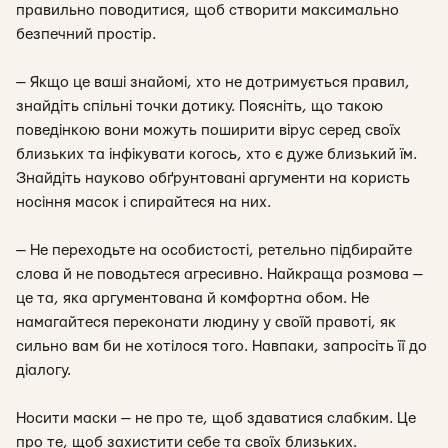
правильно поводитися, щоб створити максимально
безпечний простір.
— Якщо це ваші знайомі, хто не дотримується правил,
знайдіть спільні точки дотику. Поясніть, що такою
поведінкою вони можуть поширити вірус серед своїх
близьких та інфікувати когось, хто є дуже близький їм.
Знайдіть науково обґрунтовані аргументи на користь
носіння масок і спирайтеся на них.
— Не переходьте на особистості, ретельно підбирайте
слова й не поводьтеся агресивно. Найкраща розмова —
це та, яка аргументована й комфортна обом. Не
намагайтеся переконати людину у своїй правоті, як
сильно вам би не хотілося того. Навпаки, запросіть її до
діалогу.
Носити маски — не про те, щоб здаватися слабким. Це
про те, щоб захистити себе та своїх близьких.