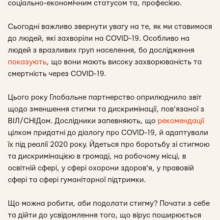
соціально-економічним статусом та, професією.
Сьогодні важливо звернути увагу на те, як ми ставимося
до людей, які захворіли на COVID-19. Особливо на
людей з вразливих груп населення, бо дослідження
показують
, що вони мають високу захворюваність та
смертність через COVID-19.
Цього року Глобальне партнерство оприлюднило звіт
щодо зменшення стигми та дискримінації, пов’язаної з
ВІЛ/СНІДом. Дослідники запевняють, що
рекомендації
цілком придатні до діалогу про COVID-19, й адаптували
їх під реалії 2020 року. Йдеться про боротьбу зі стигмою
та дискримінацією в громаді, на робочому місці, в
освітній сфері, у сфері охорони здоров’я, у правовій
сфері та сфері гуманітарної підтримки.
Що можна робити, аби подолати стигму? Почати з себе
та дійти до усвідомлення того, що вірус поширюється