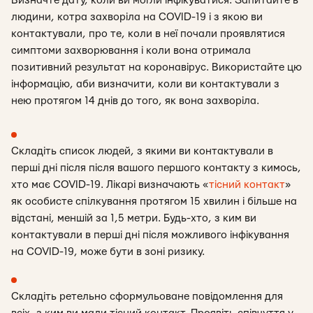
Визначте дату, коли ви могли інфікуватися
. Запитайте в
людини, котра захворіла на COVID-19 і з якою ви
контактували, про те, коли в неї почали проявлятися
симптоми захворювання і коли вона отримала
позитивний результат на коронавірус. Використайте цю
інформацію, аби визначити, коли ви контактували з
нею протягом 14 днів до того, як вона захворіла.
Складіть список людей, з якими ви контактували в
перші дні після після вашого першого контакту з кимось,
хто має COVID-19.
Лікарі визначають «
тісний контакт
»
як особисте спілкування протягом 15 хвилин і більше на
відстані, меншій за 1,5 метри. Будь-хто, з ким ви
контактували в перші дні після можливого інфікування
на COVID-19, може бути в зоні ризику.
Складіть ретельно сформульоване повідомлення для