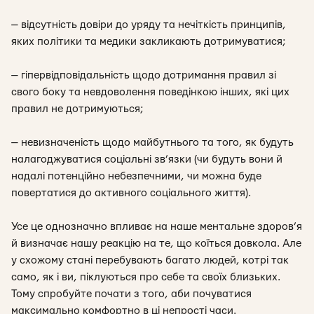
— відсутність довіри до уряду та нечіткість принципів,
яких політики та медики закликають дотримуватися;
— гіпервідповідальність щодо дотримання правил зі
свого боку та невдоволення поведінкою інших, які цих
правил не дотримуються;
— невизначеність щодо майбутнього та того, як будуть
налагоджуватися соціальні зв’язки (чи будуть вони й
надалі потенційно небезпечними, чи можна буде
повертатися до активного соціального життя).
Усе це однозначно впливає на наше ментальне здоров’я
й визначає нашу реакцію на те, що коїться довкола. Але
у схожому стані перебувають багато людей, котрі так
само, як і ви, піклуються про себе та своїх близьких.
Тому спробуйте почати з того, аби почуватися
максимально комфортно в ці непрості часи.