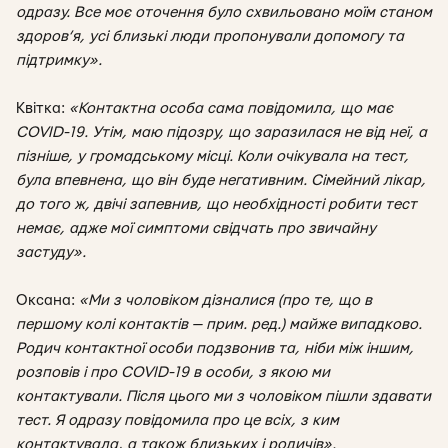
одразу. Все моє оточення було схвильовано моїм станом
здоров’я, усі близькі люди пропонували допомогу та
підтримку».
Квітка:
«Контактна особа сама повідомила, що має
COVID-19. Утім, маю підозру, що заразилася не від неї, а
пізніше, у громадському місці. Коли очікувала на тест,
була впевнена, що він буде негативним. Сімейний лікар,
до того ж, двічі запевнив, що необхідності робити тест
немає, адже мої симптоми свідчать про звичайну
застуду».
Оксана:
«Ми з чоловіком дізналися (про те, що в
першому колі контактів — прим. ред.) майже випадково.
Родич контактної особи подзвонив та, ніби між іншим,
розповів і про COVID-19 в особи, з якою ми
контактували. Після цього ми з чоловіком пішли здавати
тест. Я одразу повідомила про це всіх, з ким
контактувала, а також близьких і родичів».