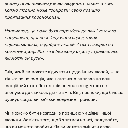
вплинуть на поведінку іншої людини. І, разом з тим,
кожна людина може “обирати” свою позицію
проживання коронокризи.
Наприклад, це може бути ворожість до всіх і кожного
порушника, щоденне існування серед таких
нерозважливих, недобрих людей. Атака і сварки на
кожному кроці. Життя в більшому страху і тривозі, ніж
які могли би бути».
Гнів, який ви можете відчувати щодо інших людей, — це
тільки ваша емоція, яка негативно впливає на ваш
емоційний стан. Також гнів не має сенсу, якщо не
спонукає до якихось дій чи змін. Він, навпаки, ще більше
руйнує соціальні зв’язки всередині громади.
Ми можемо бути незгодні з позицією чи діями іншої
людини. Замість того, щоб злитися на неї, подумайте,
що ви можете зробити. Як ви можете змінити свою