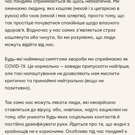
час пандемії сприймаються як щось небезпечне. Ми
оминаємо людину, яка кашляє (нехай і з цигаркою в
руках) або чхає (нехай і має алергію), просто тому, що
так простіше почуватися спокійніше щодо власного
здоров’я. Водночас у нас самих з’являється страх
кашлянути або чхнути, бо ми розуміємо, що люди
можуть відійти від нас.
Будь-які найменші симптоми хвороби ми сприймаємо як
COVID-19. Це нормально — завжди припускати найгірше,
але такі налаштування не дозволяють нам мислити
критично та принаймні нейтрально (якщо не
позитивно).
Так само нас можуть лякати люди, які несерйозно
ставляться до вірусу, або, навпаки, надто зациклені на
тому, аби уникати будь-яких соціальних контактів й
постійно дезінфікувати руки. Йдеться про те, що жодні з
крайнощів не є корисними. Особливо під час пандемії є