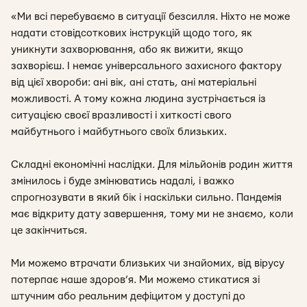
«Ми всі перебуваємо в ситуації безсилля. Ніхто не може
надати стовідсоткових інструкцій щодо того, як
уникнути захворювання, або як вижити, якщо
захворієш. І немає універсального захисного фактору
від цієї хвороби: ані вік, ані стать, ані матеріальні
можливості. А тому кожна людина зустрічається із
ситуацією своєї вразливості і хиткості свого
майбутнього і майбутнього своїх близьких.
Складні економічні наслідки. Для мільйонів родин життя
змінилось і буде змінюватись надалі, і важко
спрогнозувати в який бік і наскільки сильно. Пандемія
має відкриту дату завершення, тому ми не знаємо, коли
це закінчиться.
Ми можемо втрачати близьких чи знайомих, від вірусу
потерпає наше здоров’я. Ми можемо стикатися зі
штучним або реальним дефіцитом у доступі до