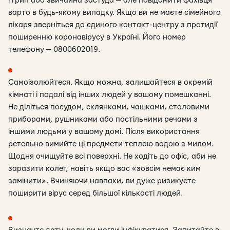
і грип або звичайна застуда — але повідомити фахівця
варто в будь-якому випадку. Якщо ви не маєте сімейного
лікаря зверніться до єдиного контакт-центру з протидії
поширенню коронавірусу в Україні. Його номер
телефону — 0800602019.
Самоізолюйтеся.
Якщо можна, залишайтеся в окремій
кімнаті і подалі від інших людей у вашому помешканні.
Не діліться посудом, склянками, чашками, столовими
приборами, рушниками або постільними речами з
іншими людьми у вашому домі. Після використання
ретельно вимийте ці предмети теплою водою з милом.
Щодня очищуйте всі поверхні. Не ходіть до офіс, аби не
заразити колег, навіть якщо вас «зовсім немає ким
замінити». Вчиняючи навпаки, ви дуже ризикуєте
поширити вірус серед більшої кількості людей.