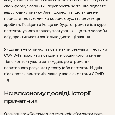
всіх, з ким ви мали тісний контакт.
Проявіть співчуття у
своїх формулюваннях і перепросіть за те, що піддаєте
іншу людину ризику. Але підкресліть, що ви ще не
пройшли тестування на коронавірус, і плануєте це
зробити. Повідомте їм, що ви будете тримати їх в курсі
протягом усього процесу тестування і що тим часом їм
слід практикувати соціальне дистанціювання.
Якщо ви вже отримали позитивний результат тесту на
COVID-19, важливо повідомити будь-якого, з ким ви
тісно контактували за тиждень до отримання
позитивного результату тесту (або протягом 14 днів
після появи симптомів, якщо у вас є симптоми COVID-
19).
На власному досвіді. Історії
причетних
Олександр:
«Приводом до того, аби піти здати тест,