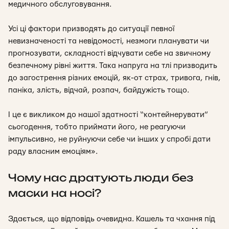
медичного обслуговування.
Усі ці фактори призводять до ситуації певної
невизначеності та невідомості, незмоги планувати чи
прогнозувати, складності відчувати себе на звичному
безпечному рівні життя. Така напруга на тлі призводить
до загострення різних емоцій, як-от страх, тривога, гнів,
паніка, злість, відчай, розпач, байдужість тощо.
І це є викликом до нашої здатності “контейнерувати”
сьогодення, тобто приймати його, не реагуючи
імпульсивно
,
не руйнуючи себе чи інших у спробі дати
раду власним емоціям».
Чому нас дратують люди без
маски на носі?
Здається, що відповідь очевидна. Кашель та чхання під