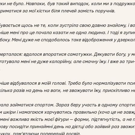
мки не було. Навпаки, був такий випадок, коли ми з подружко
риматися за мої кістки біля плечей замість поручнів.
бувається щось не те, коли зустріла свою давню знайому, і во
іше мені про це почала казати не одна людина. І тоді я зуп
 збоку. Мені дуже не сподобалось таке відображення у дзеркал
ерталася: вдалося впоратися самотужки. Дякувати богу, у ме
отувала мені не дуже калорійну, але смачну їжу. І вже за три
.
іше відбувалося в моїй голові. Треба було нормалізувати пси
ілька разів на день на ваги, не зважувати їжу, прискіпливо 
чала займатися спортом. Зараз беру участь в одному спорт
м шкіри і намагаюся харчуватись правильно (хоча це не завж
ені важлива якість моєї фігури — форми, підтягнутість, а не
ову посидіти принаймні день на дієтці або зайвий раз зважи
уках, пам’ятаючи попередній досвід.