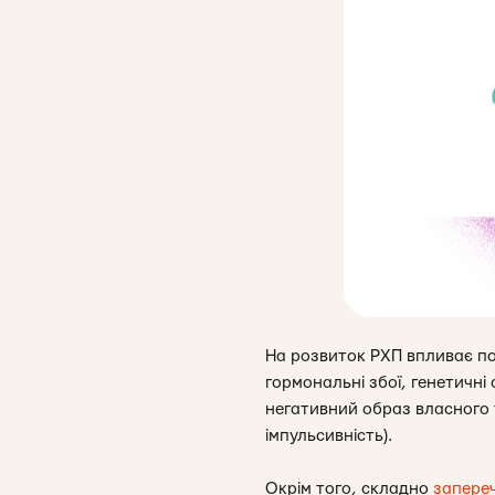
На розвиток РХП впливає по
гормональні збої, генетичні
негативний образ власного т
імпульсивність).
Окрім того, складно
запере