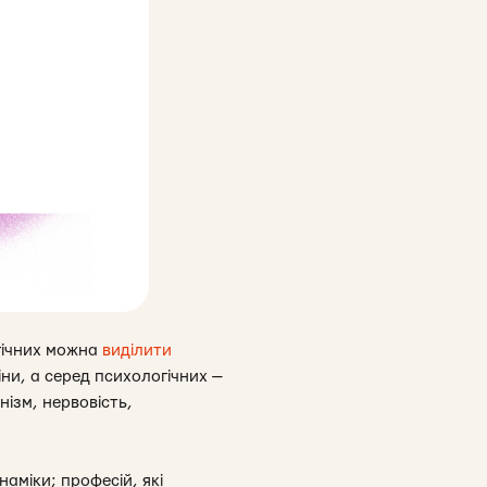
огічних можна
виділити
іни, а серед психологічних —
ізм, нервовість,
аміки; професій, які