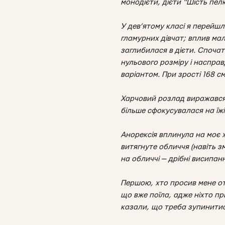
монодієти, дієти “Шість пе
У дев’ятому класі я перейшл
гламурних дівчат; вплив ма
заглибилася в дієти. Спочат
нульового розміру і насправ
варіантом. При зрості 168 с
Харчовий розлад виражався 
більше сфокусувалася на їжі
Анорексія вплинула на моє жі
витягнуте обличчя (навіть з
на обличчі — дрібні висипан
Першою, хто просив мене от
що вже поїла, адже ніхто пр
казали, що треба зупинитися