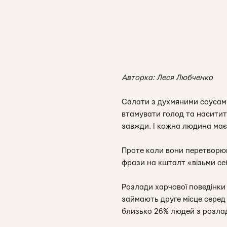
Авторка: Леся Любченко
Салати з духмяними соусами
втамувати голод та наситит
завжди. І кожна людина має
Проте коли вони перетворюю
фрази на кшталт «візьми се
Розлади харчової поведінки
займають друге місце серед
близько 26% людей з розла