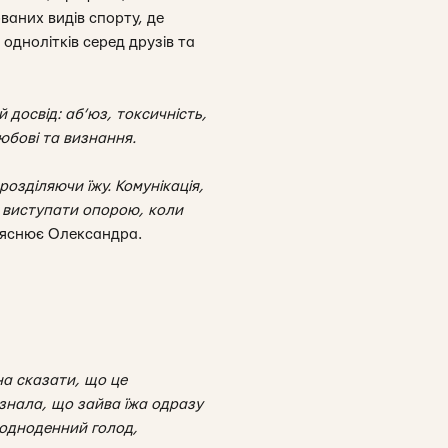
ваних видів спорту, де
однолітків серед друзів та
 досвід: аб’юз, токсичність,
юбові та визнання.
розділяючи їжу. Комунікація,
 й виступати опорою, коли
ояснює Олександра
.
жна сказати, що це
 знала, що зайва їжа одразу
и одноденний голод,