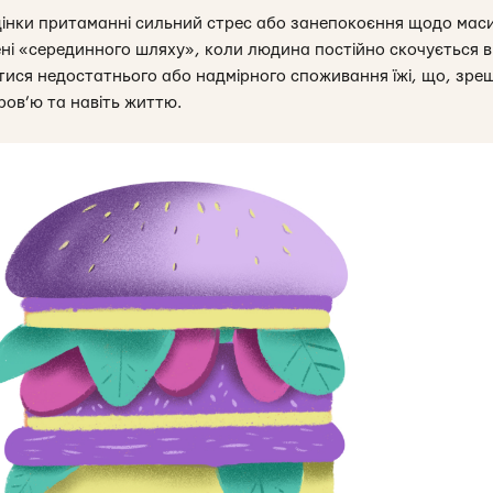
дінки притаманні сильний стрес або занепокоєння щодо маси
лені «серединного шляху», коли людина постійно скочується 
тися недостатнього або надмірного споживання їжі, що, зр
ров’ю та навіть життю.