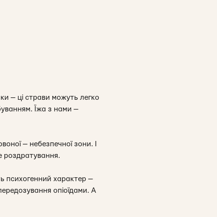
ки — ці страви можуть легко
уванням. Їжа з нами —
оної — небезпечної зони. І
е роздратування.
ть психогенний характер —
передозування опіоїдами. А