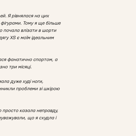
ей. Я рівнялася на цих
фігурами. Тому я ще більше
що почала влізати в шорти
дягу XS є моїм ідеальним
ася фанатично спортом, а
но три місяці.
мала дуже худі ноги,
виникли проблеми зі шкірою
о просто казала неправду,
ауважували, що я схудла і