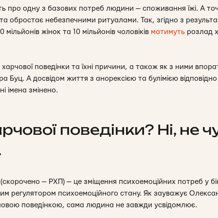
ь про одну з базових потреб людини — споживання їжі. А точ
та обростає небезпечними ритуалами. Так, згідно з резуль
 мільйонів жінок та 10 мільйонів чоловіків
матимуть
розлад х
харчової поведінки та їхні причини, а також як з ними впор
 Буц. А досвідом життя з анорексією та булімією відповідно 
ні імена змінено.
чової поведінки? Ні, не ч
.
 (скорочено — РХП) — це зміщення психоемоційних потреб у бі
им регулятором психоемоційного стану. Як зауважує Олексан
рчовою поведінкою, сама людина не завжди усвідомлює.