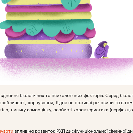
єднання біологічних та психологічних факторів. Серед біол
 особливості, харчування, бідне на поживні речовини та вітам
іла, низьку самооцінку, особисті характеристики (перфекціон
чувати
вплив на розвиток РХП дисфункціональної сімейної дин