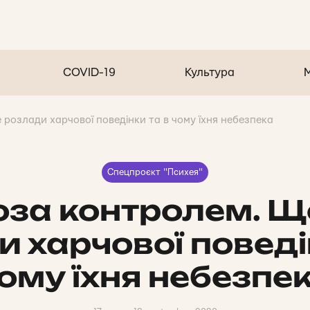
COVID-19
Культура
 розлади харчової поведінки та в чому їхня небезпека
Спецпроєкт "Психея"
оза контролем. Щ
 харчової поведі
ому їхня небезпе