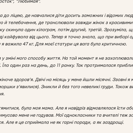
люсток”, “Любимая”.
а до ліцею, де навчалися діти досить заможних і відомих люд
ло й телебачення, де транслювали завжди жінок з красивими 
ку скинула один кілограм, потім другий, третій. Зрозуміла, 
ді кайфувала від цього. Тепер я точно знала, що при виборі о
м я важила 47 кг. Для моєї статури ця вага була критичною.
у зміні мого способу життя. На той момент я не захоплювал
. Їла один раз на день, до 11 ранку. Так протрималася приблиз
ноче здоров’я. Двічі на місяць у мене йшли місячні. Ззовні я 
моршки з’явилися). Зникли й без того невеликі груди. Також 
ня.
ямитися, була моя мама. Але я навідріз відмовлялася їсти аб
имусово мене не годував. Мої однокласники та вчителі теж з
. Але я це сприймала не як гарні поради, а як заздрощі.