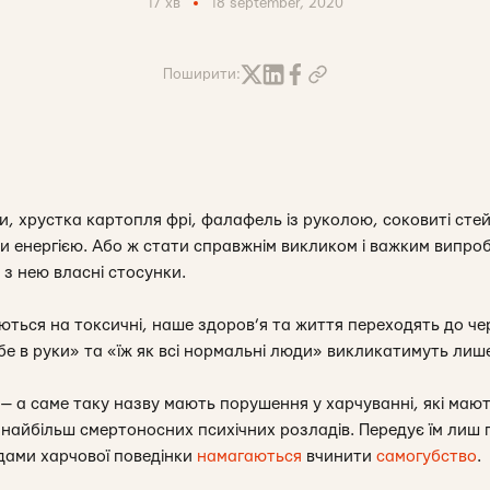
17 хв
18 september, 2020
Поширити:
, хрустка картопля фрі, фалафель із руколою, соковиті стей
и енергією. Або ж стати справжнім викликом і важким випроб
 з нею власні стосунки.
ться на токсичні, наше здоров’я та життя переходять до черв
бе в руки» та «їж як всі нормальні люди» викликатимуть лиш
 — а саме таку назву мають порушення у харчуванні, які маю
 найбільш смертоносних психічних розладів. Передує їм лиш 
дами харчової поведінки
намагаються
вчинити
самогубство
.