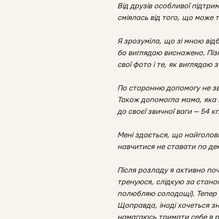
Від друзів особливої підтри
сміялась від того, що може т
Я зрозуміла, що зі мною від
бо виглядаю виснажено. Пізн
свої фото і те, як виглядаю
По сторонню допомогу не зв
Також допомогла мама, яка г
до своєї звичної ваги — 54 кг
Мені здається, що найголовн
навчитися не ставати по дек
Після розладу я активно по
тренуюся, слідкую за стано
полюбляю солодощі). Тепер м
Щоправда, іноді хочеться зн
намагаюсь тримати себе в р