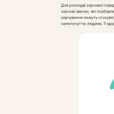
Для розладів харчової пове
харчові звички, які позбав
харчування можуть стосува
самопочуттю людини, її здо