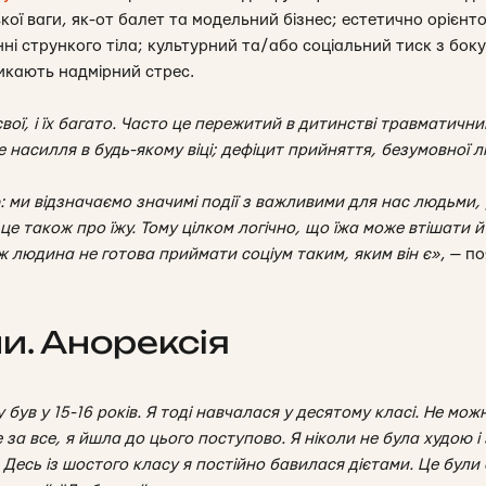
ї ваги, як-от балет та модельний бізнес; естетично орієнто
і стрункого тіла; культурний та/або соціальний тиск з боку 
кликають надмірний стрес.
ої, і їх багато. Часто це пережитий в дитинстві травматичний
 насилля в будь-якому віці; дефіцит прийняття, безумовної л
: ми відзначаємо значимі події з важливими для нас людьми, 
 — це також про їжу. Тому цілком логічно, що їжа може втішати
ж людина не готова приймати соціум таким, яким він є
»
, — п
ни. Анорексія
 був у 15-16 років. Я тоді навчалася у десятому класі. Не мо
а все, я йшла до цього поступово. Я ніколи не була худою і
. Десь із шостого класу я постійно бавилася дієтами. Це бул