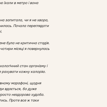
ю їхали в метро і вона
на запитала, чи я не хвора,
инилась. Почала переглядати
і.
не була не критична стадія.
-чотири місяці я повернулась
хологічний стан організму і
не рахувати кожну калорію.
ивному марафоні, щодня
ди вдається, бо дуже
 просто нездорова худоба.
тись. Проте все ж таки