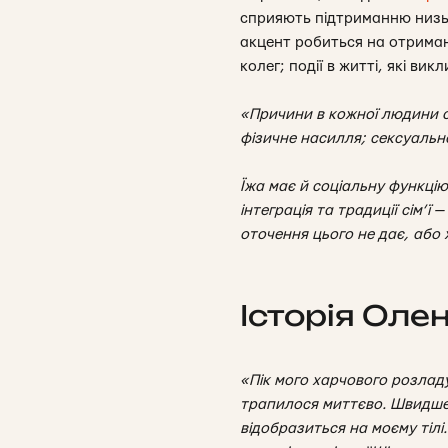
сприяють підтриманню низько
акцент робиться на отриманн
колег; події в житті, які ви
«Причини в кожної людини св
фізичне насилля; сексуальне
Їжа має й соціальну функцію
інтеграція та традиції сім’ї
оточення цього не дає, або 
Історія Оле
«Пік мого харчового розладу
трапилося миттєво. Швидше з
відобразиться на моєму тілі