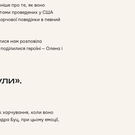
ніше про те, як воно
татами проведених у США
арчової поведінки в певний
атися нам розповіла
поділилися героїні — Олена і
ули».
к харчування, коли воно
дра Буц, при цьому емоції,