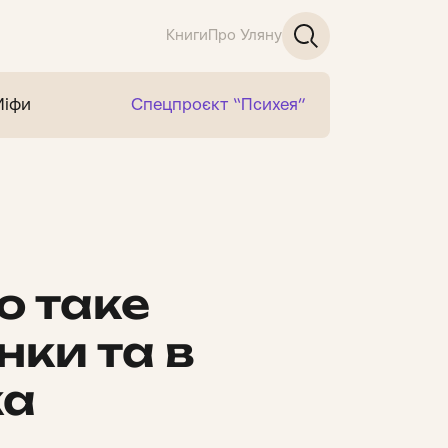
Книги
Про Уляну
Міфи
Спецпроєкт “Психея”
о таке
нки та в
ка