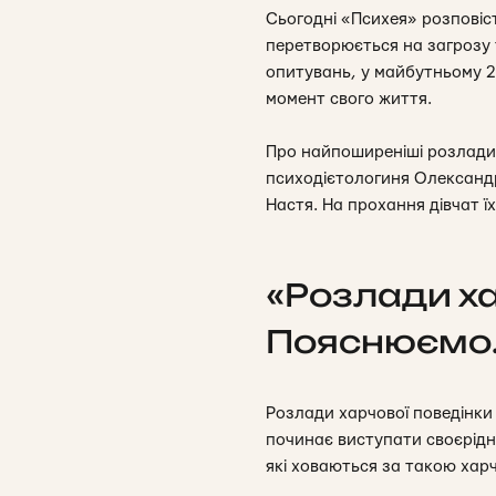
Сьогодні «Психея» розповіст
перетворюється на загрозу 
опитувань, у майбутньому 20
момент свого життя.
Про найпоширеніші розлади 
психодієтологиня Олександра
Настя. На прохання дівчат їх
«Розлади хар
Пояснюємо
Розлади харчової поведінки
починає виступати своєрідн
які ховаються за такою ха