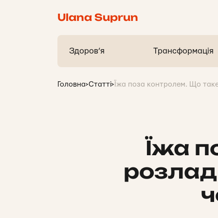
Ulana Suprun
Здоров’я
Трансформація
Головна
>
Статті
>
Їжа поза контролем. Що таке
Їжа п
розлади
ч