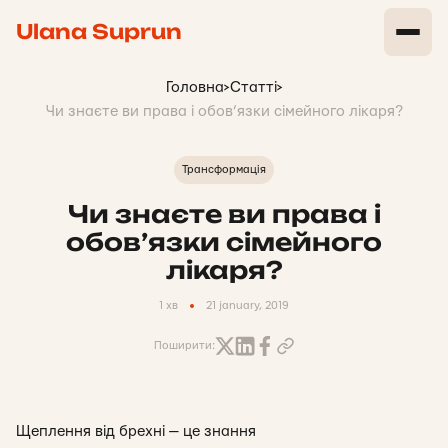
Ulana Suprun
Головна
>
Статті
>
Чи знаєте ви права і обов’язки сімейного лікаря?
Трансформація
Чи знаєте ви права і
обов’язки сімейного
лікаря?
1 хв
21 january, 2019
Поширити:
Щеплення від брехні — це знання