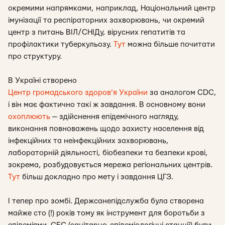
окремими напрямками, наприклад, Національний центр
імунізації та респіраторних захворювань, чи окремий
центр з питань ВІЛ/СНІДу, вірусних гепатитів та
профілактики туберкульозу.
Тут
можна більше почитати
про структуру.
В Україні створено
Центр громадського здоров’я України
за аналогом CDC,
і він має фактично такі ж завдання. В основному вони
охоплюють
— здійснення епідемічного нагляду,
виконання повноважень щодо захисту населення від
інфекційних та неінфекційних захворювань,
лабораторній діяльності, біобезпеки та безпеки крові,
зокрема, розбудовується мережа регіональних центрів.
Тут
більш докладно про мету і завдання ЦГЗ.
І тепер про зомбі.
Держсанепідслужба була створена
майже сто (!) років тому як інструмент для боротьби з