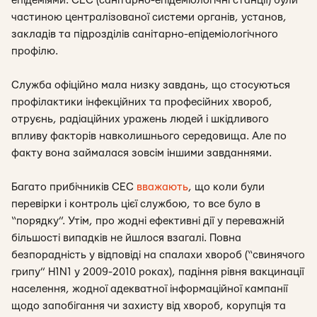
епідеміями. СЕС (санітарно-епідеміологічні
станції) були
частиною централізованої системи органів, установ,
закладів та підрозділів санітарно-епідеміологічног
о
профілю.
Служба офіційно мала низку завдань, що стосуються
профілактики інфекційних та професійних хвороб,
отруєнь, радіаційних уражень людей і шкідливого
впливу факторів навколишнього середовища. Але по
факту вона займалася зовсім іншими завданнями.
Багато прибічників СЕС
вважають
, що коли були
перевірки і контроль цієї службою, то все було в
“порядку”. Утім, про жодні ефективні дії у переважній
більшості випадків не йшлося взагалі. Повна
безпорадність у відповіді на спалахи хвороб (“свинячого
грипу” H1N1 у 2009-2010 роках), падіння рівня вакцинації
населення, жодної адекватної інформаційної кампанії
щодо запобігання чи захисту від хвороб, корупція та