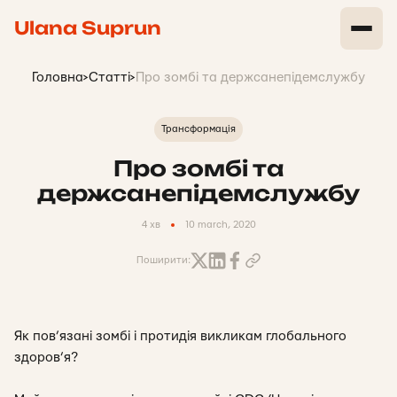
Ulana Suprun
Головна
>
Статті
>
Про зомбі та держсанепідемслужбу
Трансформація
Про зомбі та
держсанепідемслужбу
4 хв
10 march, 2020
Поширити:
Як пов’язані зомбі і протидія викликам глобального
здоров’я?