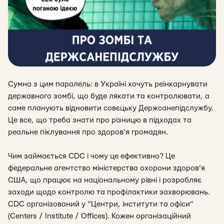
Сумна з цим паралель: в Україні хочуть реінкарнувати
державного зомбі, що буде лякати та контролювати, а
саме планують відновити совєцьку Держсанепідслужбу.
Це все, що треба знати про різницю в підходах та
реальне піклування про здоров’я громадян.
Чим займається CDC і чому це ефективно? Це
федеральне агентство міністерства охорони здоров’я
США, що працює на національному рівні і розробляє
заходи щодо контролю та профілактики захворювань.
CDC організований у “Центри, інститути та офіси”
(Centers / Institute / Offices). Кожен організаційний