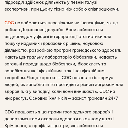
підрозділ здійснює діяльність у певній галузі
експертизи, при цьому тісно між собою співпрацюючи.
CDC
не займаються перевірками чи інспекціями, як це
робила Держсанепідслужба. Вони займаються
епіднаглядом у формі інтерпретації статистики для
пошуку надійних і доказових рішень, науковою
діяльністю, розробкою програм громадського здоров‘я,
мають центральну лабораторію біобезпеки, надають
загальні поради щодо біобезпеки, біозахисту та
запобігання як інфекційним, так і неінфекційним
хворобам. Якщо коротко — CDC навчає та інформує
людей, як запобігати та протидіяти різним загрозам для
здоров’я, а у випадку, коли вони виникають, CDC на
них реагує. Основна їхня місія — захист громадян 24/7.
CDC працюють з центрами громадського здоров‘я і
департаментами охорони здоров‘я в кожному штаті.
Крім цього, є профільні центри, які займаються