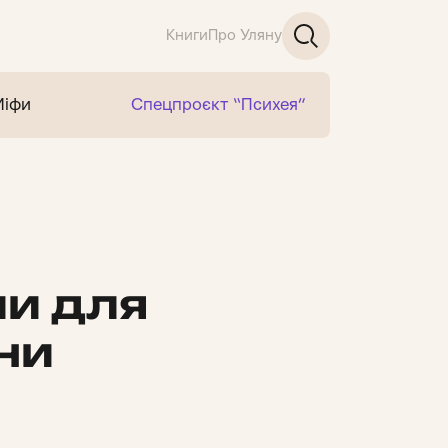
Книги
Про Уляну
Міфи
Спецпроєкт “Психея”
и для
ни