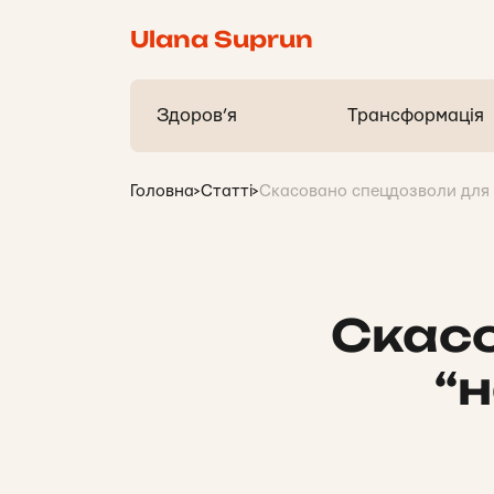
Ulana Suprun
Здоров’я
Трансформація
Головна
>
Статті
>
Скасовано спецдозволи для
Скас
“