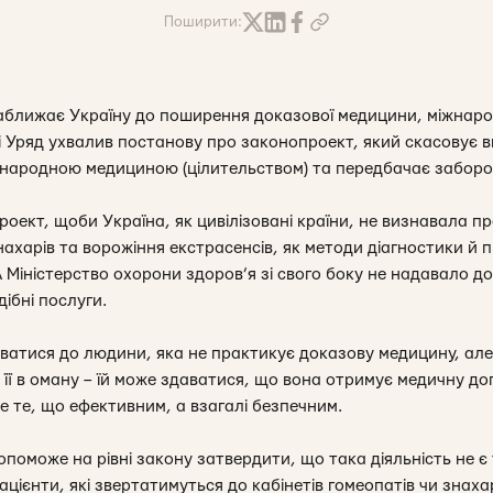
Поширити:
ближає Україну до поширення доказової медицини, міжнарод
і Уряд ухвалив постанову про законопроект, який скасовує 
 народною медициною (цілительством) та передбачає заборон
роект, щоби Україна, як цивілізовані країни, не визнавала 
 знахарів та ворожіння екстрасенсів, як методи діагностики й
А Міністерство охорони здоров’я зі свого боку не надавало д
дібні послуги.
уватися до людини, яка не практикує доказову медицину, ал
 її в оману – їй може здаватися, що вона отримує медичну до
не те, що ефективним, а взагалі безпечним.
поможе на рівні закону затвердити, що така діяльність не є
ацієнти, які звертатимуться до кабінетів гомеопатів чи знаха