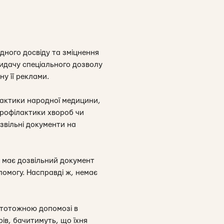
ного досвіду та зміцнення
видачу спеціального дозволу
у її реклами.
практики народної медицини,
 профілактики хвороб чи
озвільні документи на
е має дозвільний документ
помогу. Насправді ж, немає
 тотожною допомозі в
рів, бачитимуть, що їхня