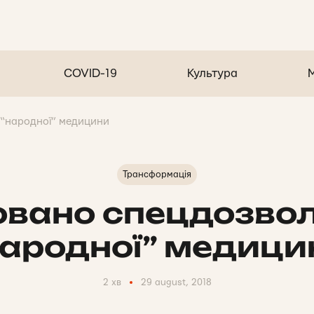
COVID-19
Культура
 “народної” медицини
Трансформація
овано спецдозвол
народної” медици
2 хв
29 august, 2018