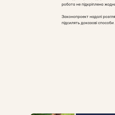
робота не підкріплена жодн
Законопроект надалі розгля
підсилять доказові способи л