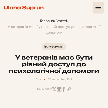
Ulana Suprun
Головна
>
Статті
>
У ветеранів має бути рівний доступ до психологічної
допомоги
Трансформація
У ветеранів має бути
рівний доступ до
психологічної допомоги
3 хв
30 september, 2019
Поширити: