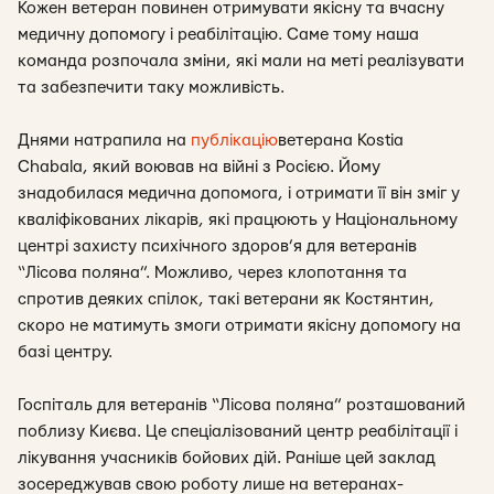
Кожен ветеран повинен отримувати якісну та вчасну
медичну допомогу і реабілітацію. Саме тому наша
команда розпочала зміни, які мали на меті реалізувати
та забезпечити таку можливість.
Днями натрапила на
публікацію
ветерана Kostia
Chabala, який воював на війні з Росією. Йому
знадобилася медична допомога, і отримати її він зміг у
кваліфікованих лікарів, які працюють у Національному
центрі захисту психічного здоров’я для ветеранів
“Лісова поляна”. Можливо, через клопотання та
спротив деяких спілок, такі ветерани як Костянтин,
скоро не матимуть змоги отримати якісну допомогу на
базі центру.
Госпіталь для ветеранів “Лісова поляна” розташований
поблизу Києва. Це спеціалізований центр реабілітації і
лікування учасників бойових дій. Раніше цей заклад
зосереджував свою роботу лише на ветеранах-