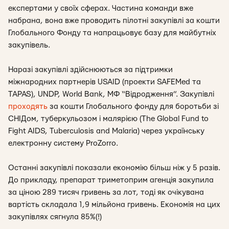
експертами у своїх сферах. Частина команди вже
набрана, вона вже проводить пілотні закупівлі за кошти
Глобального Фонду та напрацьовує базу для майбутніх
закупівель.
Наразі закупівлі здійснюються за підтримки
міжнародних партнерів USAID (проекти SAFEMed та
TAPAS), UNDP, World Bank, МФ “Відродження”. Закупівлі
проходять
за кошти Глобального фонду для боротьби зі
СНІДом, туберкульозом і малярією (The Global Fund to
Fight AIDS, Tuberculosis and Malaria) через українську
електронну систему ProZorro.
Останні закупівлі показали економію більш ніж у 5 разів.
До прикладу, препарат триметоприм агенція закупила
за ціною 289 тисяч гривень за лот, тоді як очікувана
вартість складала 1,9 мільйона гривень. Економія на цих
закупівлях сягнула 85%(!)