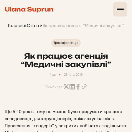
Ulana Suprun
Головна
>
Статті
>
Як працює агенція “Медичні закупівлі”
Трансформація
Як працює агенція
“Медичні закупівлі”
4 хв
23 july, 2019
Поширити:
Ще 5-10 років тому не можна було придумати кращого
середовища для корупціонерів, аніж закупівлі ліків.
Проведення “тендерів” у закритих кабінетах тодішнього