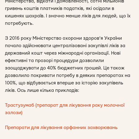
Міністерства, відкати і домовленості, сотні мільйонів
гривень коштів платників податків, які осідали в
кишенях шахраїв. І значно менше ліків для людей, що їх
потребують.
З 2016 року Міністерство охорони здоров’я України
почало здійснювати централізовані закупівлі ліків за
державний кошт через міжнародні організації. Нові
ефективні та прозорі процедури дозволили
заощаджувати до 40% бюджетних грошей. Це також
дозволило покривати потребу в деяких препаратах на
100%, що відбувається вперше за історію закупівель
ліків. Ось лише кілька прикладів:
Трастузумаб (препарат для лікування раку молочної
залози)
Препарати для лікування орфанних захворювань