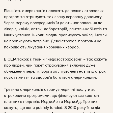
Більшість американців належать до певних страхових
програм та отримують так звану керовану допомогу.
Через мережу посередників їм дають направлення до
лікарів, клінік, аптек, лабораторій, рентген-кабінетів та
інших установ. Інколи людям прописують зайве, інколи
не прописують потрібне. Деякі страхові програми не
покривають лікування хронічних хвороб.
В США також є термін “недозастраховані” – так кажуть
про людей, чий пакет страхування включає дуже
обмежений перелік. Борги за лікування і навіть їх страх
псують життя та здоров’я багатьом американцям.
Третина американців отримує медичні послуги за
страховими програмами, що фінансуються коштом
платників податків: Медікейр та Медікейд. Про них
кажуть, що вони publicly funded. З 2010 року їхня дія