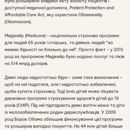
була розширена завдяки Акту захисту пацієнтів і
доступної медичної допомоги, Patient Protection and
Affordable Care Act, яку охрестили Обамакейр
(Obamacare).
Медікейр (Madicare) – національна страхова програма
для людей 65 років і старших, та деяких людей “за
межею бідності чи близько до неї”. Просто факт – у 2015
році за програмою Медікейр було надано послуг та ліків
на 514 млрд доларів.
Деякі люди недостатньо бідні – саме таке визначення –
щоб на неї податися, але і недостатньо забезпечені,
щоби купити страховку. Тоді їхніх дітей може лікувати
державна програма страхування здоров’я дітей до 19
років (CHIP). Під неї підпадають деякі вагітні жінки та діти
із малозабезпечених родин держслужбовців. У 2009
році Барак Обама збільшив фінансування цієї програми
та розширив випадки покриття. На 44 млн дітей більше