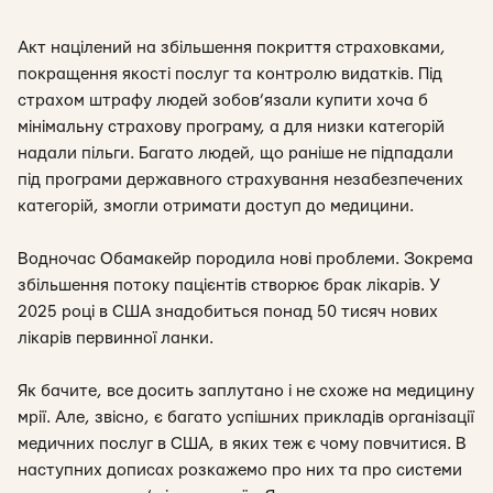
Акт націлений на збільшення покриття страховками,
покращення якості послуг та контролю видатків. Під
страхом штрафу людей зобов’язали купити хоча б
мінімальну страхову програму, а для низки категорій
надали пільги. Багато людей, що раніше не підпадали
під програми державного страхування незабезпечених
категорій, змогли отримати доступ до медицини.
Водночас Обамакейр породила нові проблеми. Зокрема
збільшення потоку пацієнтів створює брак лікарів. У
2025 році в США знадобиться понад 50 тисяч нових
лікарів первинної ланки.
Як бачите, все досить заплутано і не схоже на медицину
мрії. Але, звісно, є багато успішних прикладів організації
медичних послуг в США, в яких теж є чому повчитися. В
наступних дописах розкажемо про них та про системи