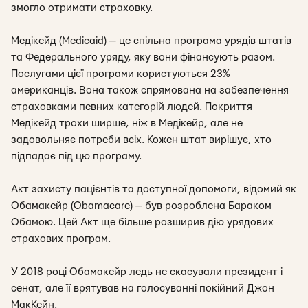
змогло отримати страховку.
Медікейд (Medicaid) — це спільна програма урядів штатів
та Федерального уряду, яку вони фінансують разом.
Послугами цієї програми користуються 23%
американців. Вона також спрямована на забезпечення
страховками певних категорій людей. Покриття
Медікейд трохи ширше, ніж в Медікейр, але не
задовольняє потреби всіх. Кожен штат вирішує, хто
підпадає під цю програму.
Акт захисту пацієнтів та доступної допомоги, відомий як
Обамакейр (Obamacare) — був розроблена Бараком
Обамою. Цей Акт ще більше розширив дію урядових
страхових програм.
У 2018 році Обамакейр ледь не скасували президент і
сенат, але її врятував на голосуванні покійний Джон
МакКейн.