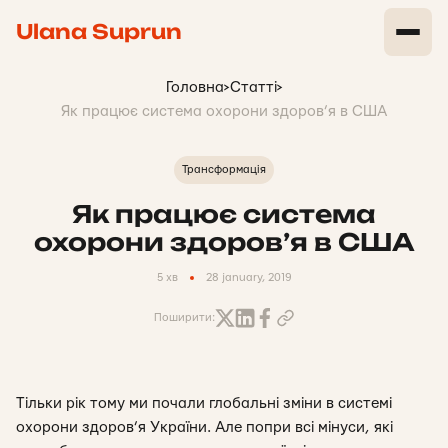
Ulana Suprun
Головна
>
Статті
>
Як працює система охорони здоров’я в США
Трансформація
Як працює система
охорони здоров’я в США
5 хв
28 january, 2019
Поширити:
Тільки рік тому ми почали глобальні зміни в системі
охорони здоров’я України. Але попри всі мінуси, які