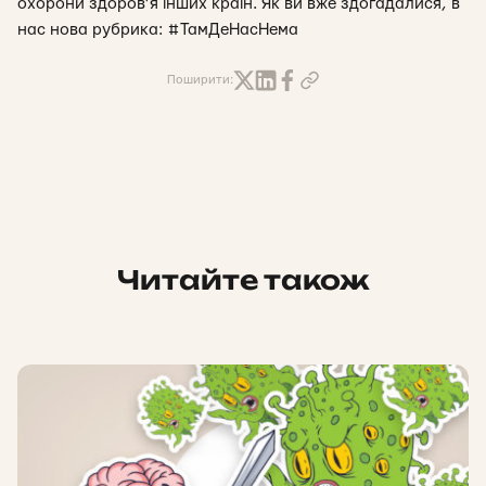
охорони здоров’я інших країн. Як ви вже здогадалися, в
нас нова рубрика: #ТамДеНасНема
Поширити:
Читайте також