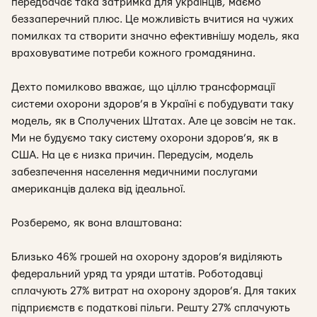
передбачає така затримка для українців, маємо
беззаперечний плюс. Це можливість вчитися на чужих
помилках та створити значно ефективнішу модель, яка
враховуватиме потреби кожного громадянина.
Дехто помилково вважає, що ціллю трансформації
системи охорони здоров’я в Україні є побудувати таку
модель, як в Сполучених Штатах. Але це зовсім не так.
Ми не будуємо таку систему охорони здоров’я, як в
США. На це є низка причин. Передусім, модель
забезпечення населення медичними послугами
американців далека від ідеальної.
Розберемо, як вона влаштована:
Близько 46% грошей на охорону здоров’я виділяють
федеральний уряд та уряди штатів. Роботодавці
сплачують 27% витрат на охорону здоров’я. Для таких
підприємств є податкові пільги. Решту 27% сплачують