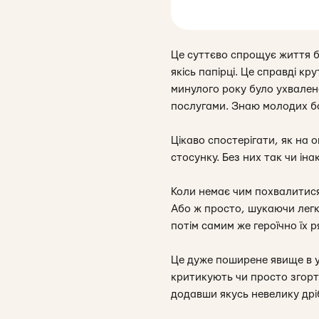
Це суттєво спрощує життя б
якісь папірці. Це справді кр
минулого року було ухвале
послугами. Знаю молодих бат
Цікаво спостерігати, як на 
стосунку. Без них так чи ін
Коли немає чим похвалитися 
Або ж просто, шукаючи легкі
потім самим же героїчно їх 
Це дуже поширене явище в ук
критикують чи просто згорта
додавши якусь невелику дрі