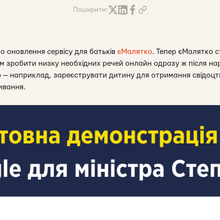
Поширити:
о оновлення сервісу для батьків
єМалятко
. Тепер єМалятко с
 зробити низку необхідних речей онлайн одразу ж після на
 — наприклад, зареєструвати дитину для отримання свідоцт
ивання.