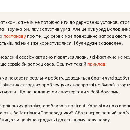
атькам, адже їм не потрібно йти до державних установ, стоят
ута і зручна річ, яку запустив уряд. Але це був уряд Володим
но
постанову
про те, що сервіс має повноцінно запрацювати з
ьків, які ним вже користувалися, і були дуже задоволені.
оновленні сервісу активно піаряться люди, які фактично не м
акше сервіс би запрацював. Ось тут такий
приклад
.
чи показати реальну роботу, доводиться брати чужі здобутки
 рішення складних проблем (яких насправді не буває), згортат
рятувати. Що нещодавно ми спостерігали з бебі-боксами.
раїнських реаліях, особливо в політиці. Коли зі зміною влади
ють, бо їх втілили “попередники”. Або ж через певний час ї
бницю чи цинічно крадуть і дають цьому нову назву.