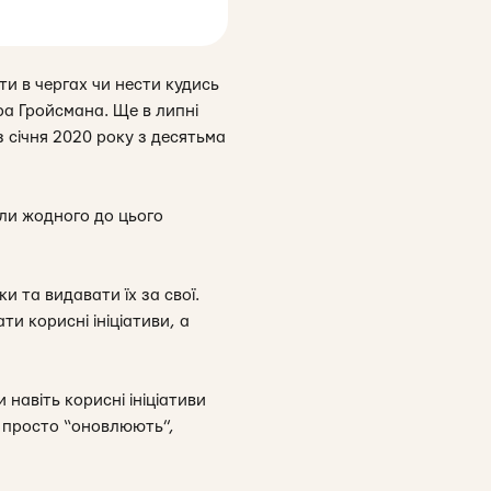
и в чергах чи нести кудись
ира Гройсмана. Ще в липні
 січня 2020 року з десятьма
али жодного до цього
 та видавати їх за свої.
и корисні ініціативи, а
 навіть корисні ініціативи
х просто “оновлюють”,