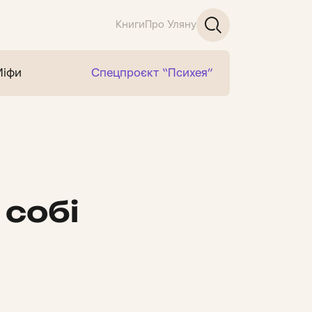
Книги
Про Уляну
Міфи
Спецпроєкт “Психея”
 собі