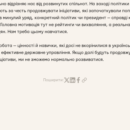
но відрізняє нас від розвинутих спільнот. На заході політик
ють за честь продовжувати ініціативи, які започаткували поп
 минулий уряд, конкретний політик чи президент — справді ко
 Головна мотивація тут не рейтинги чи вихваляння, а реальн
ян. Нам треба цьому навчатися.
бота — цінності й навички, які досі не вкорінилися в українсь
 ефективне державне управління. Якщо далі будуть продовж
ніціативи, ми не зможемо нормально розвиватися.
Поширити: