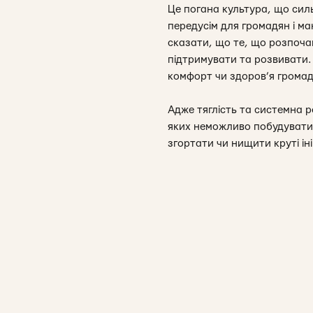
Це погана культура, що силь
передусім для громадян і ма
сказати, що те, що розпочав
підтримувати та розвивати.
комфорт чи здоров’я громад
Адже тяглість та системна ро
яких неможливо побудувати
згортати чи нищити круті і