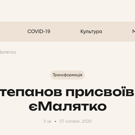
COVID-19
Культура
Малятко
Трансформація
тепанов присвоїв
єМалятко
3 хв
07 october, 2020