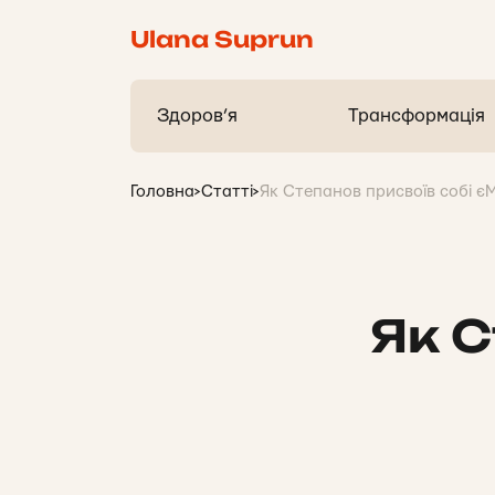
Ulana Suprun
Здоров’я
Трансформація
Головна
>
Статті
>
Як Степанов присвоїв собі є
Як С