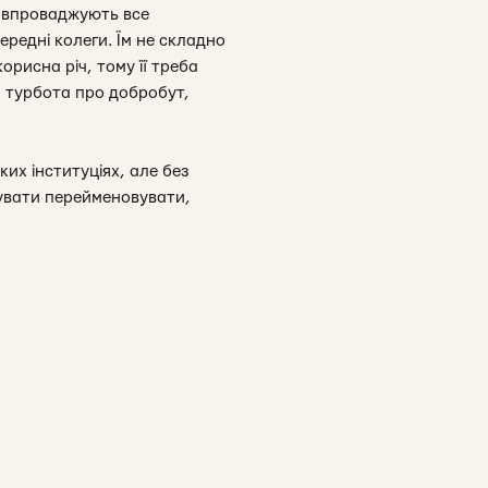
и впроваджують все
ередні колеги. Їм не складно
рисна річ, тому її треба
а турбота про добробут,
ких інституціях, але без
увати перейменовувати,