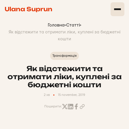
Ulana Suprun
Головна
>
Статті
>
Як відстежити та отримати ліки, куплені за бюджетні
кошти
Трансформація
Як відстежити та
отримати ліки, куплені за
бюджетні кошти
2 хв
15 november, 2019
Поширити: