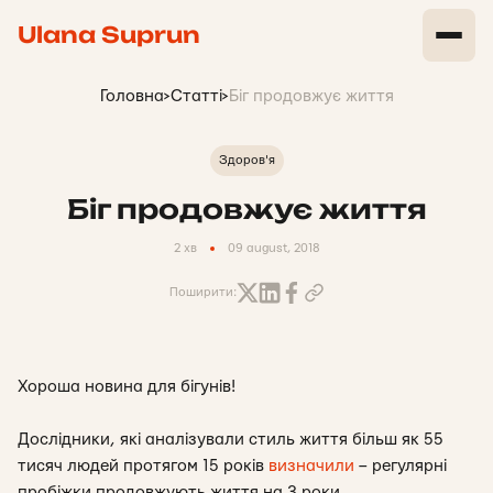
Ulana Suprun
Головна
>
Статті
>
Біг продовжує життя
Здоров'я
Біг продовжує життя
2 хв
09 august, 2018
Поширити:
Хороша новина для бігунів!
Дослідники, які аналізували стиль життя більш як 55
тисяч людей протягом 15 років
визначили
– регулярні
пробіжки продовжують життя на 3 роки.