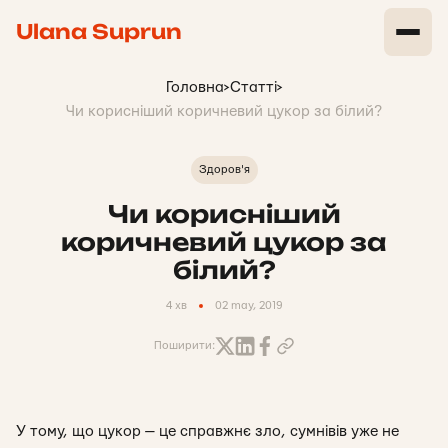
Ulana Suprun
Головна
>
Статті
>
Чи корисніший коричневий цукор за білий?
Здоров'я
Чи корисніший
коричневий цукор за
білий?
4 хв
02 may, 2019
Поширити:
У тому, що цукор — це справжнє зло, сумнівів уже не