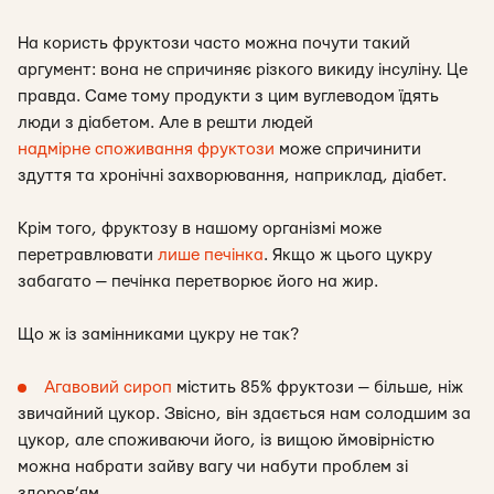
На користь фруктози часто можна почути такий
аргумент: вона не спричиняє різкого викиду інсуліну. Це
правда. Саме тому продукти з цим вуглеводом їдять
люди з діабетом. Але в решти людей
надмірне споживання фруктози
може спричинити
здуття та хронічні захворювання, наприклад, діабет.
Крім того, фруктозу в нашому організмі може
перетравлювати
лише печінка
. Якщо ж цього цукру
забагато — печінка перетворює його на жир.
Що ж із замінниками цукру не так?
Агавовий сироп
містить 85% фруктози — більше, ніж
звичайний цукор. Звісно, він здається нам солодшим за
цукор, але споживаючи його, із вищою ймовірністю
можна набрати зайву вагу чи набути проблем зі
здоров’ям.