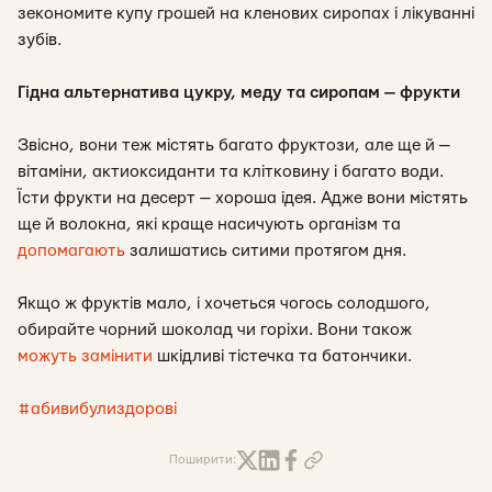
зекономите купу грошей на кленових сиропах і лікуванні
зубів.
Гідна альтернатива цукру, меду та сиропам — фрукти
Звісно, вони теж містять багато фруктози, але ще й —
вітаміни, актиоксиданти та клітковину і багато води.
Їсти фрукти на десерт — хороша ідея. Адже вони містять
ще й волокна, які краще насичують організм та
допомагають
залишатись ситими протягом дня.
Якщо ж фруктів мало, і хочеться чогось солодшого,
обирайте чорний шоколад чи горіхи. Вони також
можуть замінити
шкідливі тістечка та батончики.
#
абивибулиздорові
Поширити: