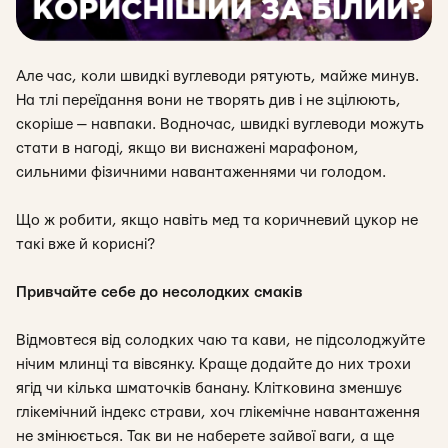
Але час, коли швидкі вуглеводи рятують, майже минув.
На тлі переїдання вони не творять див і не зцілюють,
скоріше — навпаки. Водночас, швидкі вуглеводи можуть
стати в нагоді, якщо ви виснажені марафоном,
сильними фізичними навантаженнями чи голодом.
Що ж робити, якщо навіть мед та коричневий цукор не
такі вже й корисні?
Привчайте себе до несолодких смаків
Відмовтеся від солодких чаю та кави, не підсолоджуйте
нічим млинці та вівсянку. Краще додайте до них трохи
ягід чи кілька шматочків банану. Клітковина зменшує
глікемічний індекс страви, хоч глікемічне навантаження
не змінюється. Так ви не наберете зайвої ваги, а ще