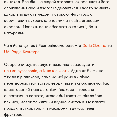
виникає. Все більше людей стараються зменшити його
споживання або й взагалі відмовитися. І часто заміняти
цукор вирішують медом, патокою, фруктозою,
коричневим цукром, кленовим чи навіть агавовим
сиропом. Мовляв, вони абсолютно корисні, бо ж
натуральні.
Чи дійсно це так? Розповідаємо разом із
Daria Ozerna
та
UA: Радіо Культура
.
Обираючи їжу, передусім важливо враховувати
не тип вуглеводів, а їхню кількість
. Адже як би ми не
тікали від глюкози, саме на неї рано чи пізно
перетворюються всі вуглеводи, які ми споживаємо. Так
влаштований наш організм. Глюкоза — головна
енергетична валюта, якою обмінюються між собою
печінка, мозок та клітини імунної системи. Це багато
продуктів: і картопля, і макарони, і цукор, і мед, і
фруктоза.