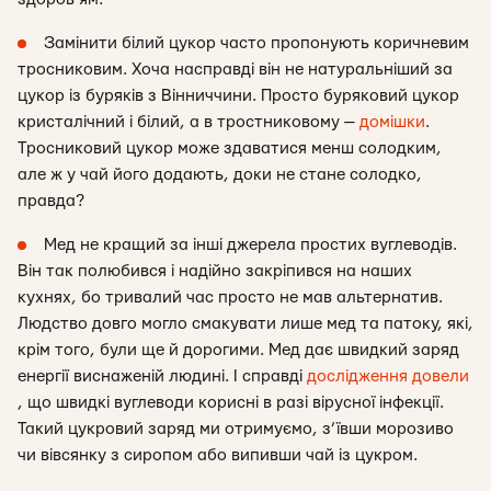
Замінити білий цукор часто пропонують коричневим
тросниковим. Хоча насправді він не натуральніший за
цукор із буряків з Вінниччини. Просто буряковий цукор
кристалічний і білий, а в тростниковому —
домішки
.
Тросниковий цукор може здаватися менш солодким,
але ж у чай його додають, доки не стане солодко,
правда?
Мед не кращий за інші джерела простих вуглеводів.
Він так полюбився і надійно закріпився на наших
кухнях, бо тривалий час просто не мав альтернатив.
Людство довго могло смакувати лише мед та патоку, які,
крім того, були ще й дорогими. Мед дає швидкий заряд
енергії виснаженій людині. І справді
дослідження довели
, що швидкі вуглеводи корисні в разі вірусної інфекції.
Такий цукровий заряд ми отримуємо, з’ївши морозиво
чи вівсянку з сиропом або випивши чай із цукром.