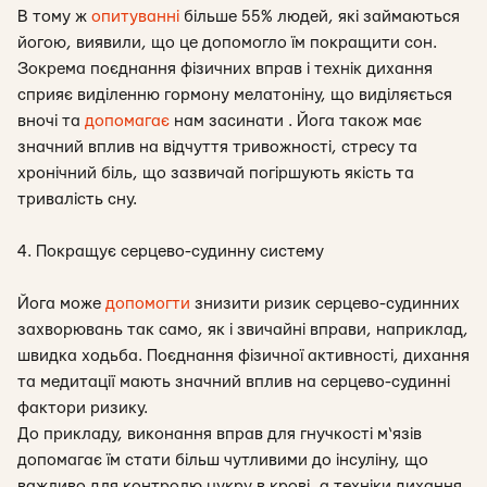
В тому ж
опитуванні
більше 55% людей, які займаються
йогою, виявили, що це допомогло їм покращити сон.
Зокрема поєднання фізичних вправ і технік дихання
сприяє виділенню гормону мелатоніну, що виділяється
вночі та
допомагає
нам засинати . Йога також має
значний вплив на відчуття тривожності, стресу та
хронічний біль, що зазвичай погіршують якість та
тривалість сну.
4. Покращує серцево-судинну систему
Йога може
допомогти
знизити ризик серцево-судинних
захворювань так само, як і звичайні вправи, наприклад,
швидка ходьба. Поєднання фізичної активності, дихання
та медитації мають значний вплив на серцево-судинні
фактори ризику.
До прикладу, виконання вправ для гнучкості м‘язів
допомагає їм стати більш чутливими до інсуліну, що
важливо для контролю цукру в крові, а техніки дихання