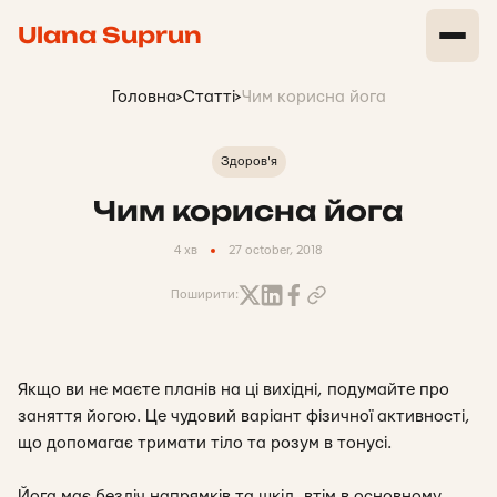
Ulana Suprun
Головна
>
Статті
>
Чим корисна йога
Здоров'я
Чим корисна йога
4 хв
27 october, 2018
Поширити:
Якщо ви не маєте планів на ці вихідні, подумайте про
заняття йогою. Це чудовий варіант фізичної активності,
що допомагає тримати тіло та розум в тонусі.
Йога має безліч напрямків та шкіл, втім в основному