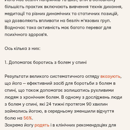
більшість практик включають вивчення технік дихання,
медитації та різних динамічних та статичних позицій,
що дозволяють впливати на безліч м‘язових груп.
Водночас така активність має багато переваг для
психічного здоров‘я.
Ось кілька з них:
1. Допомагає боротись з болем у спині
Результати великого систематичного огляду
вказують
,
що йога — ефективний засіб для боротьби з болем в
спині, що також допомагає залишатись рухливими
людям з хронічним болем. В одному з досліджень люди
з болем у спині, які 24 тижні протягом 90 хвилин
займались йогою, в середньому зменшили відчуття
болю на
56%
.
Зокрема йогу
радять
і в клінічних рекомендаціях для