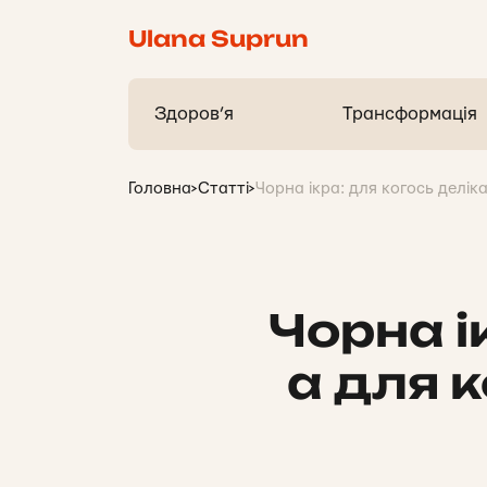
Ulana Suprun
Здоров’я
Трансформація
Головна
>
Статті
>
Чорна ікра: для когось делік
Чорна і
а для 