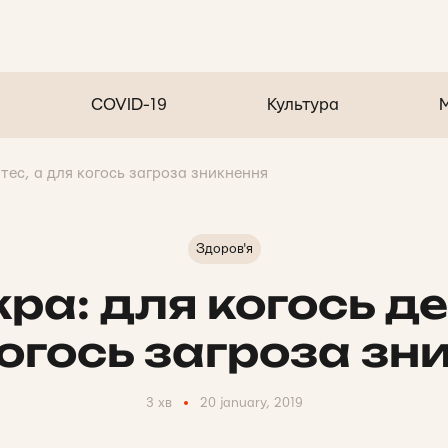
COVID-19
Культура
атес, а для когось загроза зникнення
Здоров'я
кра: для когось де
когось загроза зн
3 хв
20 january, 2019