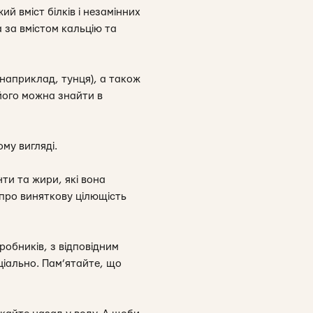
й вміст білків і незамінних
 за вмістом кальцію та
 (наприклад, тунця), а також
 його можна знайти в
ому вигляді.
ти та жири, які вона
про виняткову цілющість
робників, з відповідним
ціально. Пам’ятайте, що