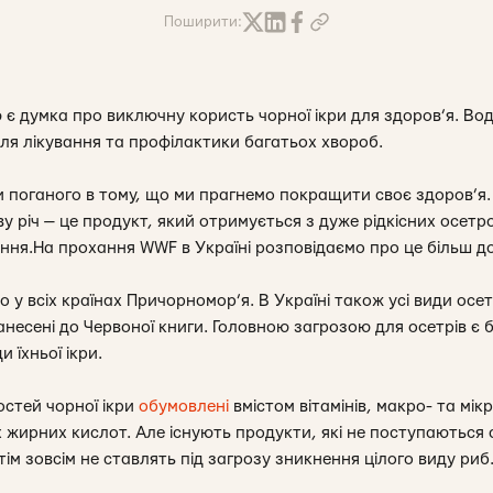
Поширити:
ю є думка про виключну користь чорної ікри для здоров’я. Вод
ля лікування та профілактики багатьох хвороб.
 поганого в тому, що ми прагнемо покращити своє здоров’я.
у річ — це продукт, який отримується з дуже рідкісних осетро
ння.На прохання WWF в Україні розповідаємо про це більш д
у всіх країнах Причорномор’я. В Україні також усі види осет
занесені до Червоної книги. Головною загрозою для осетрів є 
 їхньої ікри.
остей чорної ікри
обумовлені
вмістом вітамінів, макро- та мік
 жирних кислот. Але існують продукти, які не поступаються
тім зовсім не ставлять під загрозу зникнення цілого виду риб