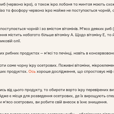
иб (червона ікра), а також ікра лобаня та минтая мають схожи
іза та фосфору червона ікра майже не поступається чорній, а
поступається чорній і за вмістом вітамінів. М’ясо деяких риб
ня містить набагато більше вітаміну А. Щодо вітаміну Е, то
иковій олії.
нших рибних продуктах — м’ясі та печінці, навіть в консервован
ти саме чорну ікру осетрових. Поживні вітаміни, мікроелемен
нших продуктах.
Ось
хороше дослідження, що спростовує міф 
сь від цього продукту, то обирати варто ікру перевірених ви
Адже є місця для розведення осетрових, де їх вирощують спе
и м’ясо осетрових, ви робите свій внесок в їхнє знищення.