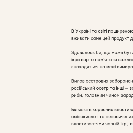
В Україні та світі поширено
вживати саме цей продукт д
Здавалось би, що може бути
ікри варто пам’ятати важлив
знаходяться на межі вимира
Вилов осетрових заборонено 
російський осетр та інші — 
риби, головним чином заради
Більшість корисних властив
амінокислот та ненасичених
властивостями чорній ікрі, в