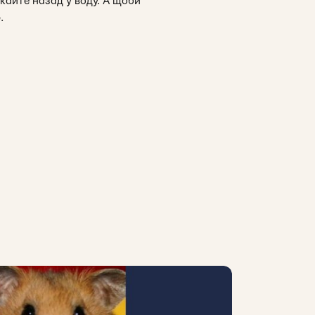
кайте назад у воду. А щоби
.