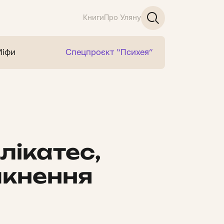
Книги
Про Уляну
Міфи
Спецпроєкт “Психея”
лікатес,
икнення