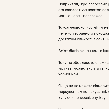
Наприклад, ікра лососевих р
амінокислот. За вмістом зал
магнію навіть переважає.
Також червона ікра нічим не 
печінка тваринного походжен
достатній кількості в соняшн
Вміст білків є значним і в і
Тому не обов’язково спожива
містить, можна знайти і в і
чорної ікри.
Якщо ви не можете відмовити
маркуванням на пакуванні. 
купуючи неперевірену ікру ч