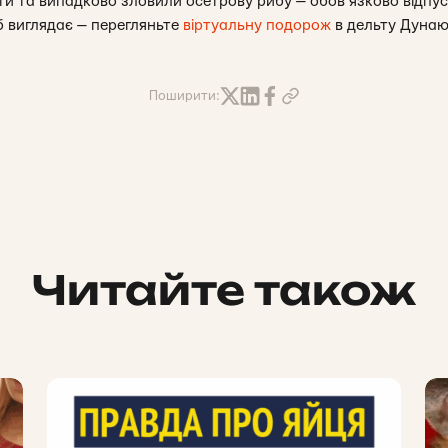
 та випадково зловили осетрову рибу — обов’язково відпус
б виглядає — перегляньте
віртуальну подорож
в дельту Дунаю
Поширити:
Читайте також