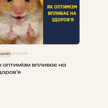
оров'я
07.10.2019
к оптимізм впливає на
доров’я