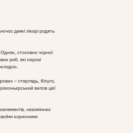
ночас деякі лікарі радять
 Однак, стосовно чорної
вих риб, які наразі
окладно.
рових — стерлядь, білуга,
браконьєрський вилов цієї
роелементів, незамінних
 своїми корисними
.