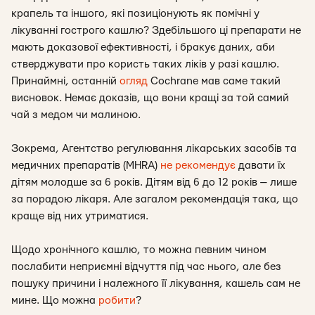
крапель та іншого, які позиціонують як помічні у
лікуванні гострого кашлю? Здебільшого ці препарати не
мають доказової ефективності, і бракує даних, аби
стверджувати про користь таких ліків у разі кашлю.
Принаймні, останній
огляд
Cochrane мав саме такий
висновок. Немає доказів, що вони кращі за той самий
чай з медом чи малиною.
Зокрема, Агентство регулювання лікарських засобів та
медичних препаратів (MHRA)
не рекомендує
давати їх
дітям молодше за 6 років. Дітям від 6 до 12 років — лише
за порадою лікаря. Але загалом рекомендація така, що
краще від них утриматися.
Щодо хронічного кашлю, то можна певним чином
послабити неприємні відчуття під час нього, але без
пошуку причини і належного її лікування, кашель сам не
мине. Що можна
робити
?