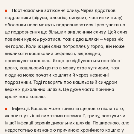
Постназальне затікання слизу. Через додаткові
подразники (віруси, алергію, синусит, частинки пилу)
оболонки носа можуть подразнюватися і реагувати на
це подразнення ще більшим виділенням слизу. Цей слиз
повинен кудись рухатися, тож є два шляхи — через ніс
чи горло. Коли ж цей слиз потрапляє у горло, він може
викликати кашльовий рефлекс і, відповідно,
провокувати кашель. Якщо це відбувається постійно і
довго, кашльовий центр в мозку стає чутливим, тож
людина може почати кашляти й через незначні
подразники. Тоді говорять про кашльовий синдром
верхніх дихальних шляхів. Це дуже часта причина
хронічного кашлю.
Інфекції. Кашель може тривати ще довго після того,
як зникнуть інші симптоми пневмонії, грипу, застуди чи
іншої інфекції верхніх дихальних шляхів. Поширеною, але
недостатньо визнаною причиною хронічного кашлю у