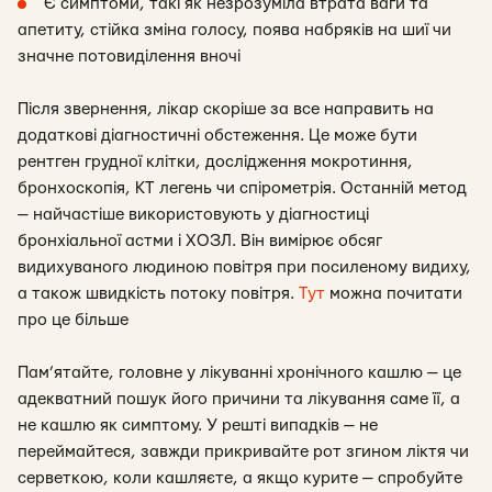
Є симптоми, такі як незрозуміла втрата ваги та
апетиту, стійка зміна голосу, поява набряків на шиї чи
значне потовиділення вночі
Після звернення, лікар скоріше за все направить на
додаткові діагностичні обстеження. Це може бути
рентген грудної клітки, дослідження мокротиння,
бронхоскопія, КТ легень чи спірометрія. Останній метод
— найчастіше використовують у діагностиці
бронхіальної астми і ХОЗЛ. Він вимірює обсяг
видихуваного людиною повітря при посиленому видиху,
а також швидкість потоку повітря.
Тут
можна почитати
про це більше
Пам’ятайте, головне у лікуванні хронічного кашлю — це
адекватний пошук його причини та лікування саме її, а
не кашлю як симптому. У решті випадків — не
переймайтеся, завжди прикривайте рот згином ліктя чи
серветкою, коли кашляєте, а якщо курите — спробуйте