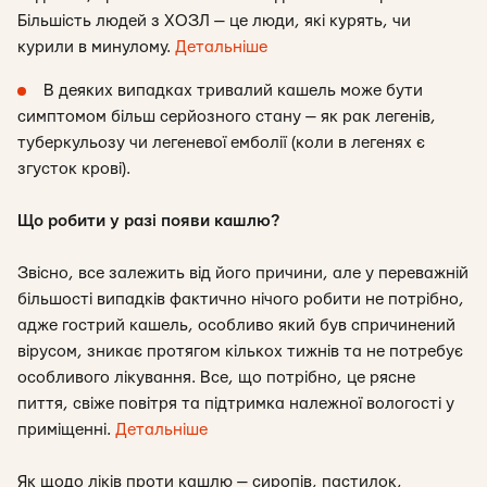
Більшість людей з ХОЗЛ — це люди, які курять, чи
курили в минулому.
Детальніше
В деяких випадках тривалий кашель може бути
симптомом більш серйозного стану — як рак легенів,
туберкульозу чи легеневої емболії (коли в легенях є
згусток крові).
Що робити у разі появи кашлю?
Звісно, все залежить від його причини, але у переважній
більшості випадків фактично нічого робити не потрібно,
адже гострий кашель, особливо який був спричинений
вірусом, зникає протягом кількох тижнів та не потребує
особливого лікування. Все, що потрібно, це рясне
пиття, свіже повітря та підтримка належної вологості у
приміщенні.
Детальніше
Як щодо ліків проти кашлю — сиропів, пастилок,