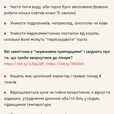
Часто пити воду, аби горло було зволожене (бажано
робити кілька ковтків кожні 15 хвилин)
Уникати подразників, наприклад, алкоголю чи кави
Уникати медикаментозних пастилок від кашлю,
оскільки вони можуть “пересушувати” горло
Які симптоми є “червоними прапорцями” і свідчать про
те, що треба звернутися до лікаря?
https://bit.ly/2J0g2dF
,
https://bit.ly/3lSiVeV
Кашель має хронічний характер і триває понад 8
тижнів
Відкашлюється кров чи гнійне мокротиння, є відчуття
задишки, утруднення дихання або/та біль у грудях,
підвищення температури