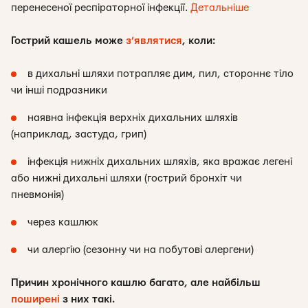
перенесеної респіраторної інфекції.
Детальніше
Гострий кашель може
з’являтися
, коли:
в дихальні шляхи потрапляє дим, пил, стороннє тіло
чи інші подразники
наявна інфекція верхніх дихальних шляхів
(наприклад, застуда, грип)
інфекція нижніх дихальних шляхів, яка вражає легені
або нижні дихальні шляхи (гострий бронхіт чи
пневмонія)
через кашлюк
чи алергію (сезонну чи на побутові алергени)
Причин хронічного кашлю багато, але найбільш
поширені
з них такі.