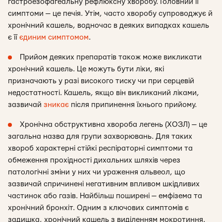
гастроезофагеальну рефлюксну хворобу. Головний її
симптоми — це печія. Утім, часто хворобу супроводжує й
хронічний кашель, водночас в деяких випадках кашель
є її
єдиним симптомом
.
Прийом деяких препаратів також може викликати
хронічний кашель. Це можуть бути ліки, які
призначають у разі високого тиску чи при серцевій
недостатності. Кашель, якщо він викликаний ліками,
зазвичай
зникає
після припинення їхнього прийому.
Хронічна обструктивна хвороба легень (ХОЗЛ) — це
загальна назва для групи захворювань. Для таких
хвороб характерні стійкі респіраторні симптоми та
обмеження прохідності дихальних шляхів через
патологічні зміни у них чи ураження альвеол, що
зазвичай спричинені негативним впливом шкідливих
частинок або газів. Найбільш поширені — емфізема та
хронічний бронхіт. Одним з ключових симптомів є
задишка, хронічний кашель з виділенням мокротиння.