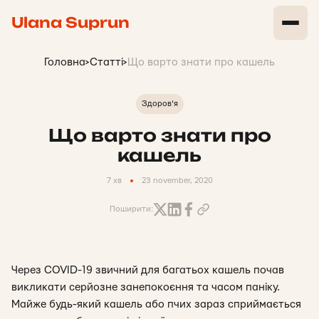
Ulana Suprun
Головна
>
Статті
>
Що варто знати про кашель
Здоров'я
Що варто знати про
кашель
7 хв
23 november, 2020
Поширити:
Через COVID-19 звичний для багатьох кашель почав
викликати серйозне занепокоєння та часом паніку.
Майже будь-який кашель або пчих зараз сприймається