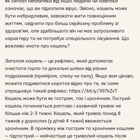
як сигнал небезпеки від іншої людини чи навпаки
означає, що ви підхопили вірус. Звісно, кашель може
бути набридливим, заважати жити повноцінним
життям, свідчити про більш серйозну проблему зі
здоров’ям, але здебільшого він не має загрозливого
характеру та не потребує спеціального лікування. Що
важливо знати про кашель?
Загалом кашель — це рефлекс, який допомагає
очистити горло та дихальні шляхи від різних
подразників (приміром, слизу чи пилу). Якщо вам цікаво,
можете подивитися коротке відео про те, як саме
спрацьовує такий рефлекс: https://bit.ly/397kZvT
Кашель може бути як гострим, так і хронічним. Гострий
кашель починається раптово і зазвичай триває не
більше ніж 2-3 тижні. Кашель, який триває понад 8
тижнів у дорослих (у дітей 4 тижні) вважається
хронічним. В проміжку між гострим та хронічним кашлем
— підгострий — найчастіше це тривалий кашель після