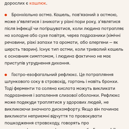
дорослих є
кашлюк
.
Бронхіальна астма. Кашель, пов’язаний з астмою,
може з’являтися і зникати у різні пори року, з’являтися
після інфекції чи погіршуватися, коли людина потрапляє
на холодне або сухе повітря, через подразники (хімічні
речовини, різкі запахи та аромати, або алергени — як
шерсть тварин). Існує тип астми, коли тривалий кашель
є основним симптомом, і людина фактично не має
приступів утруднення дихання.
Гастро-езофагальний рефлюкс. Це потрапляння
шлункового соку в стравохід, гортань і навіть бронхи.
Тоді ферменти та соляна кислота можуть викликати
подразнення і запалення слизової оболонки. Рефлюкс
може подекуди траплятися у здорових людей, не
викликаючи значного дискомфорту. Якщо він починає
викликати неприємні відчуття та провокувати
пошкодження стравоходу, говорять про